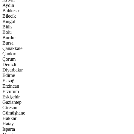
Aydın
Balıkesir
Bilecik
Bingöl
Bitlis
Bolu
Burdur
Bursa
Çanakkale
Çankırı
Çorum
Denizli
Diyarbakır
Edirne
Elazığ
Erzincan
Erzurum
Eskişehir
Gaziantep
Giresun
Gümüşhane
Hakkari
Hatay
Isparta