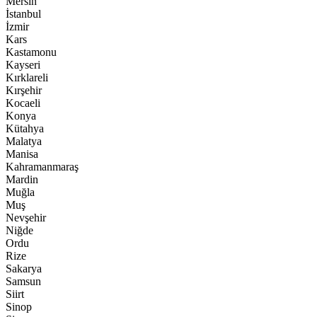
Mersin
İstanbul
İzmir
Kars
Kastamonu
Kayseri
Kırklareli
Kırşehir
Kocaeli
Konya
Kütahya
Malatya
Manisa
Kahramanmaraş
Mardin
Muğla
Muş
Nevşehir
Niğde
Ordu
Rize
Sakarya
Samsun
Siirt
Sinop