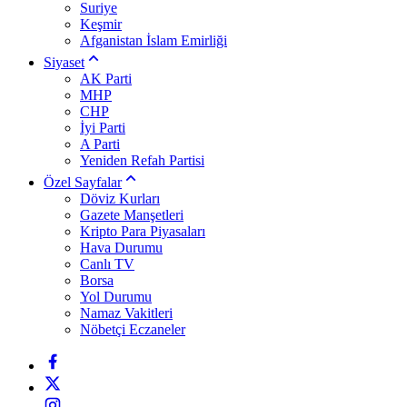
Suriye
Keşmir
Afganistan İslam Emirliği
Siyaset
AK Parti
MHP
CHP
İyi Parti
A Parti
Yeniden Refah Partisi
Özel Sayfalar
Döviz Kurları
Gazete Manşetleri
Kripto Para Piyasaları
Hava Durumu
Canlı TV
Borsa
Yol Durumu
Namaz Vakitleri
Nöbetçi Eczaneler