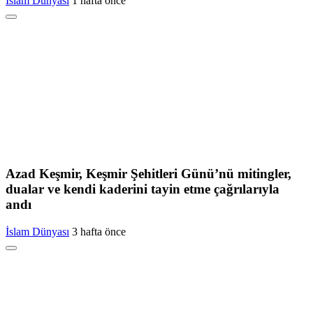
İslam Dünyası
1 hafta önce
Azad Keşmir, Keşmir Şehitleri Günü’nü mitingler,
dualar ve kendi kaderini tayin etme çağrılarıyla
andı
İslam Dünyası
3 hafta önce