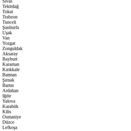
Sivas
Tekirdağ
Tokat
Trabzon
Tunceli
Şanlıurfa
Uşak
Van
Yozgat
Zonguldak
Aksaray
Bayburt
Karaman
Kırıkkale
Batman
Şırnak
Bartın
Ardahan
Iğdır
Yalova
Karabük
Kilis
Osmaniye
Düzce
Lefkoşa