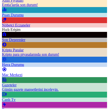
Altın Fiyatları
Emtia'larda son durum!
Puan Durumu
Nöbetçi Eczaneler
Hızlı Erişim
Son Depremler
Kripto Paralar
Kripto para piyasalarında son durum!
Hava Durumu
Maç Merkezi
Gazeteler
Günün gazete manşetlerini inceleyin.
Canlı Tv