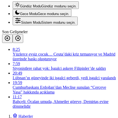
Gündüz Modu
Gündüz modunu seçin.
Gece Modu
Gece modunu seçin.
Sistem Modu
Sistem modunu seçin.
Son Gelişmeler
8:25
Yüzlerce evsiz çocuk… Ceuta’daki kriz tırmanıyor ve Madrid
üzerinde baskı oluşturuyor
7:59
Siyonistlere rahat yok: İşgalci askere Filipinler’de saldırı
20:49
Lübnan’ın güneyinde iki işgalci geberdi, yedi işgalci yaralandı
19:59
Cumhurbaşkanı Erdoğan’dan Meclise sunulan “Çerçeve
Yasa” hakkında açıklama
11:17
Bahçeli: Öcalan umuda, Ahmetler göreve, Demirtaş evine
dönmelidir
Haberler