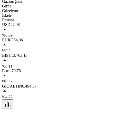
Gazimağusa
Girne
Güzelyurt
İskele
Pristina
USD
47,58
%0.09
EURO
54,96
%0.2
BIST
13.703,13
%0.11
Petrol
79,78
%0.53
GR. ALTIN
6.494,37
%4.22