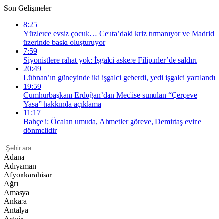
Son Gelişmeler
8:25
Yüzlerce evsiz çocuk… Ceuta’daki kriz tırmanıyor ve Madrid
üzerinde baskı oluşturuyor
7:59
Siyonistlere rahat yok: İşgalci askere Filipinler’de saldırı
20:49
Lübnan’ın güneyinde iki işgalci geberdi, yedi işgalci yaralandı
19:59
Cumhurbaşkanı Erdoğan’dan Meclise sunulan “Çerçeve
Yasa” hakkında açıklama
11:17
Bahçeli: Öcalan umuda, Ahmetler göreve, Demirtaş evine
dönmelidir
Adana
Adıyaman
Afyonkarahisar
Ağrı
Amasya
Ankara
Antalya
Artvin