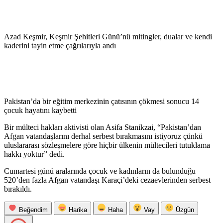
Azad Keşmir, Keşmir Şehitleri Günü’nü mitingler, dualar ve kendi
kaderini tayin etme çağrılarıyla andı
Pakistan’da bir eğitim merkezinin çatısının çökmesi sonucu 14
çocuk hayatını kaybetti
Bir mülteci hakları aktivisti olan Asifa Stanikzai, “Pakistan’dan
Afgan vatandaşlarını derhal serbest bırakmasını istiyoruz çünkü
uluslararası sözleşmelere göre hiçbir ülkenin mültecileri tutuklama
hakkı yoktur” dedi.
Cumartesi günü aralarında çocuk ve kadınların da bulunduğu
520’den fazla Afgan vatandaşı Karaçi’deki cezaevlerinden serbest
bırakıldı.
Beğendim
Harika
Haha
Vay
Üzgün