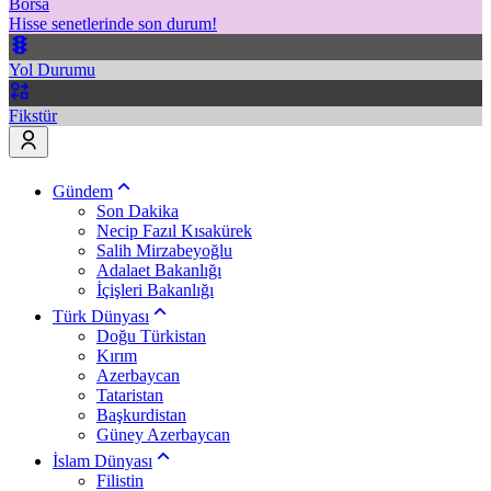
Borsa
Hisse senetlerinde son durum!
Yol Durumu
Fikstür
Gündem
Son Dakika
Necip Fazıl Kısakürek
Salih Mirzabeyoğlu
Adalaet Bakanlığı
İçişleri Bakanlığı
Türk Dünyası
Doğu Türkistan
Kırım
Azerbaycan
Tataristan
Başkurdistan
Güney Azerbaycan
İslam Dünyası
Filistin