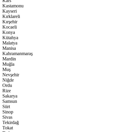
Kars
Kastamonu
Kayseri
Kırklareli
Kırşehir
Kocaeli
Konya
Kütahya
Malatya
Manisa
Kahramanmaraş
Mardin
Muğla
Muş
Nevşehir
Niğde
Ordu
Rize
Sakarya
Samsun
Siirt
Sinop
Sivas
Tekirdağ
Tokat