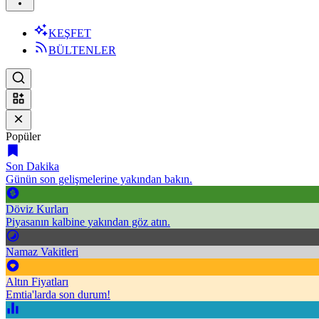
KEŞFET
BÜLTENLER
Popüler
Son Dakika
Günün son gelişmelerine yakından bakın.
Döviz Kurları
Piyasanın kalbine yakından göz atın.
Namaz Vakitleri
Altın Fiyatları
Emtia'larda son durum!