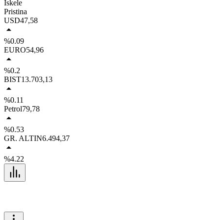
İskele
Pristina
USD
47,58
%0.09
EURO
54,96
%0.2
BIST
13.703,13
%0.11
Petrol
79,78
%0.53
GR. ALTIN
6.494,37
%4.22