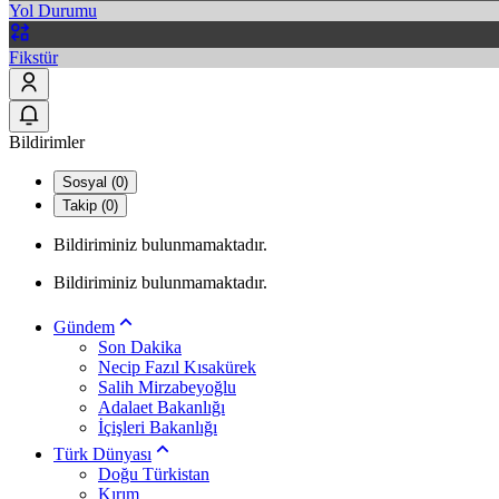
Yol Durumu
Fikstür
Bildirimler
Sosyal (0)
Takip (0)
Bildiriminiz bulunmamaktadır.
Bildiriminiz bulunmamaktadır.
Gündem
Son Dakika
Necip Fazıl Kısakürek
Salih Mirzabeyoğlu
Adalaet Bakanlığı
İçişleri Bakanlığı
Türk Dünyası
Doğu Türkistan
Kırım