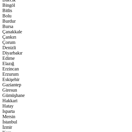
Bingöl
Bitlis
Bolu
Burdur
Bursa
Çanakkale
Çankırı
Çorum
Denizli
Diyarbakır
Edirne
Elazığ
Erzincan
Erzurum
Eskişehir
Gaziantep
Giresun
Gümüşhane
Hakkari
Hatay
Isparta
Mersin
İstanbul
İzmir