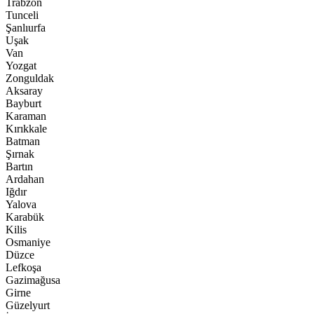
Trabzon
Tunceli
Şanlıurfa
Uşak
Van
Yozgat
Zonguldak
Aksaray
Bayburt
Karaman
Kırıkkale
Batman
Şırnak
Bartın
Ardahan
Iğdır
Yalova
Karabük
Kilis
Osmaniye
Düzce
Lefkoşa
Gazimağusa
Girne
Güzelyurt