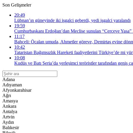
Son Gelişmeler
20:49
Lübnan’ın güneyinde iki işgalci geberdi, yedi işgalci yaralandı
19:59
Cumhurbaşkanı Erdoğan’dan Meclise sunulan “Çerçeve Yasa” 
11:17
Bahçeli: Öcalan umuda, Ahmetler göreve, Demirtaş evine dönm
10:42
Tataristan Bağımsızlık Hareketi faaliyetlerini Türkiye’de mi yü
10:08
Kudüs ve Batı Şeria’da yerleşimci teröristler tarafından geniş ça
Adana
Adıyaman
Afyonkarahisar
Ağrı
Amasya
Ankara
Antalya
Artvin
Aydın
Balıkesir
Bilecik