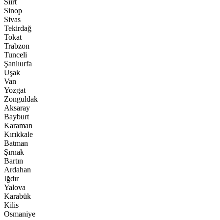
Siirt
Sinop
Sivas
Tekirdağ
Tokat
Trabzon
Tunceli
Şanlıurfa
Uşak
Van
Yozgat
Zonguldak
Aksaray
Bayburt
Karaman
Kırıkkale
Batman
Şırnak
Bartın
Ardahan
Iğdır
Yalova
Karabük
Kilis
Osmaniye