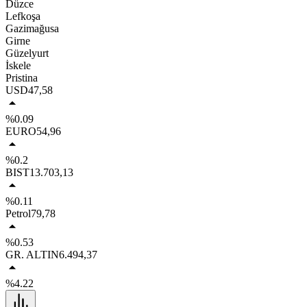
Düzce
Lefkoşa
Gazimağusa
Girne
Güzelyurt
İskele
Pristina
USD
47,58
%0.09
EURO
54,96
%0.2
BIST
13.703,13
%0.11
Petrol
79,78
%0.53
GR. ALTIN
6.494,37
%4.22