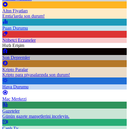
Altın Fiyatları
Emtia'larda son durum!
Puan Durumu
Nöbetçi Eczaneler
Hızlı Erişim
Son Depremler
Kripto Paralar
Kripto para piyasalarında son durum!
Hava Durumu
Maç Merkezi
Gazeteler
Günün gazete manşetlerini inceleyin.
Canlı Tv