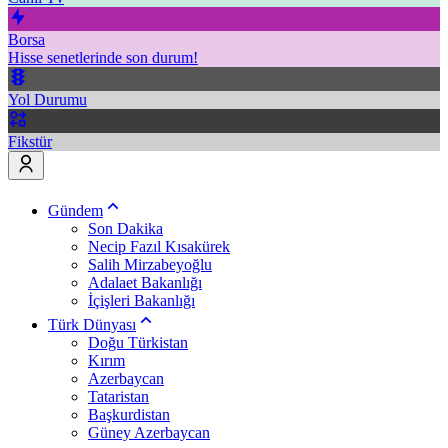
Borsa
Hisse senetlerinde son durum!
Yol Durumu
Fikstür
Gündem
Son Dakika
Necip Fazıl Kısakürek
Salih Mirzabeyoğlu
Adalaet Bakanlığı
İçişleri Bakanlığı
Türk Dünyası
Doğu Türkistan
Kırım
Azerbaycan
Tataristan
Başkurdistan
Güney Azerbaycan