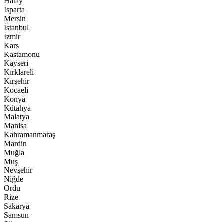
Hatay
Isparta
Mersin
İstanbul
İzmir
Kars
Kastamonu
Kayseri
Kırklareli
Kırşehir
Kocaeli
Konya
Kütahya
Malatya
Manisa
Kahramanmaraş
Mardin
Muğla
Muş
Nevşehir
Niğde
Ordu
Rize
Sakarya
Samsun