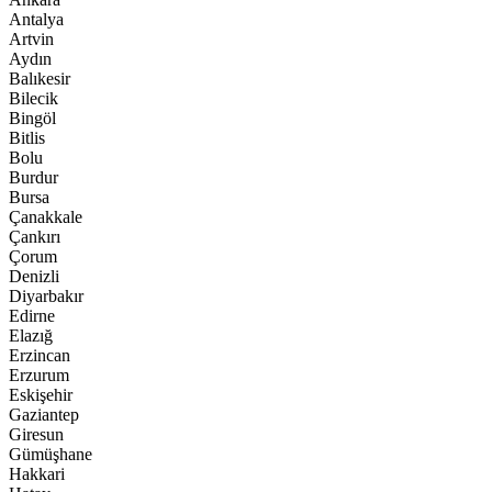
Antalya
Artvin
Aydın
Balıkesir
Bilecik
Bingöl
Bitlis
Bolu
Burdur
Bursa
Çanakkale
Çankırı
Çorum
Denizli
Diyarbakır
Edirne
Elazığ
Erzincan
Erzurum
Eskişehir
Gaziantep
Giresun
Gümüşhane
Hakkari