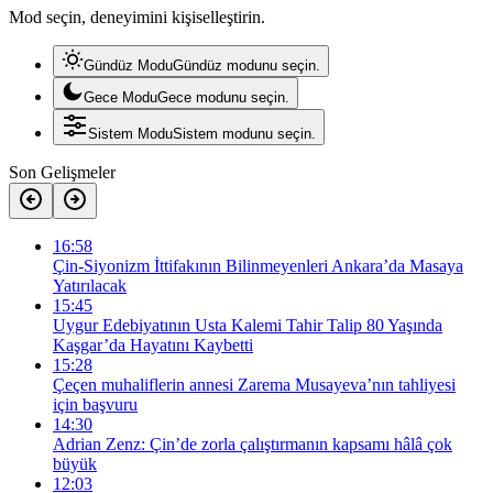
Mod seçin, deneyimini kişiselleştirin.
Gündüz Modu
Gündüz modunu seçin.
Gece Modu
Gece modunu seçin.
Sistem Modu
Sistem modunu seçin.
Son Gelişmeler
16:58
Çin-Siyonizm İttifakının Bilinmeyenleri Ankara’da Masaya
Yatırılacak
15:45
Uygur Edebiyatının Usta Kalemi Tahir Talip 80 Yaşında
Kaşgar’da Hayatını Kaybetti
15:28
Çeçen muhaliflerin annesi Zarema Musayeva’nın tahliyesi
için başvuru
14:30
Adrian Zenz: Çin’de zorla çalıştırmanın kapsamı hâlâ çok
büyük
12:03