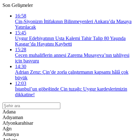
Son Gelişmeler
16:58
Çin-Siyonizm İttifakının Bilinmeyenleri Ankara’da Masaya
Yatırılacak
15:45
Uygur Edebiyatının Usta Kalemi Tahir Talip 80 Yaşında
Kaşgar’da Hayatını Kaybetti
15:28
Çeçen muhaliflerin annesi Zarema Musayeva’nın tahliyesi
için başvuru
14:30
Adrian Zenz: Çin’de zorla çalıştırmanın kapsamı hâlâ çok
büyük
12:03
İstanbul’un göbeğinde Çin tuzağı: Uygur kardeşlerimizin
dikkatine!
Adana
Adıyaman
Afyonkarahisar
Ağrı
Amasya
Ankara