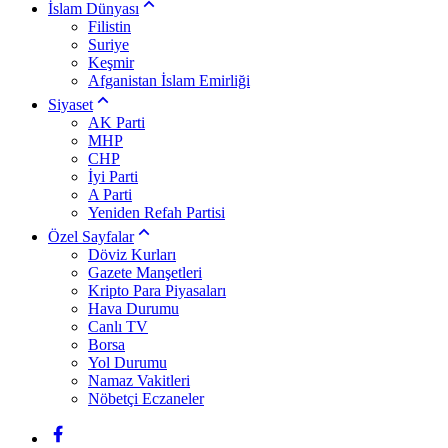
İslam Dünyası
Filistin
Suriye
Keşmir
Afganistan İslam Emirliği
Siyaset
AK Parti
MHP
CHP
İyi Parti
A Parti
Yeniden Refah Partisi
Özel Sayfalar
Döviz Kurları
Gazete Manşetleri
Kripto Para Piyasaları
Hava Durumu
Canlı TV
Borsa
Yol Durumu
Namaz Vakitleri
Nöbetçi Eczaneler