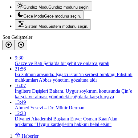
Gündüz Modu
Gündüz modunu seçin.
Gece Modu
Gece modunu seçin.
Sistem Modu
Sistem modunu seçin.
Son Gelişmeler
9:30
Gazze ve Batı Şeria’da bir şehit ve onlarca yaralı
21:56
İki zulmün arasında: İşgalci israil’in serbest bıraktığı Filistinli
mahkumları Abbas yönetimi gözaltına aldı
16:07
İngiltere Dışişleri Bakanı, Uygur soykırımı konusunda Çin’e
karşı tavır alması yönündeki çağrılarla karşı karşıya
13:49
Ahmed Yesevi – Dr. Münir Derman
12:28
Diyanet Akademisi Başkanı Enver Osman Kaan’dan
açıklama: “Uygur kardeşlerim hakkını helal etsin”
Haberler