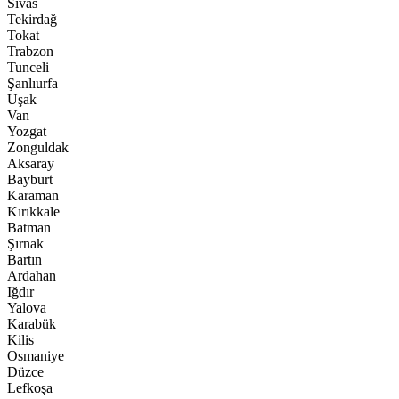
Sivas
Tekirdağ
Tokat
Trabzon
Tunceli
Şanlıurfa
Uşak
Van
Yozgat
Zonguldak
Aksaray
Bayburt
Karaman
Kırıkkale
Batman
Şırnak
Bartın
Ardahan
Iğdır
Yalova
Karabük
Kilis
Osmaniye
Düzce
Lefkoşa