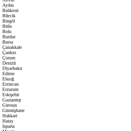
Aydın
Balıkesir
Bilecik
Bingöl
Bitlis
Bolu
Burdur
Bursa
Çanakkale
Çankırı
Çorum
Denizli
Diyarbakır
Edirne
Elazığ
Erzincan
Erzurum
Eskişehir
Gaziantep
Giresun
Gümüşhane
Hakkari
Hatay
Isparta