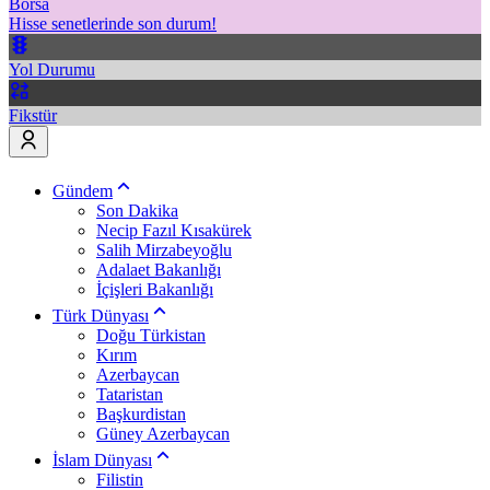
Borsa
Hisse senetlerinde son durum!
Yol Durumu
Fikstür
Gündem
Son Dakika
Necip Fazıl Kısakürek
Salih Mirzabeyoğlu
Adalaet Bakanlığı
İçişleri Bakanlığı
Türk Dünyası
Doğu Türkistan
Kırım
Azerbaycan
Tataristan
Başkurdistan
Güney Azerbaycan
İslam Dünyası
Filistin