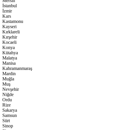
Mersin
İstanbul
İzmir
Kars
Kastamonu
Kayseri
Kırklareli
Kırşehir
Kocaeli
Konya
Kütahya
Malatya
Manisa
Kahramanmaraş
Mardin
Muğla
Muş
Nevşehir
Niğde
Ordu
Rize
Sakarya
Samsun
Siirt
Sinop