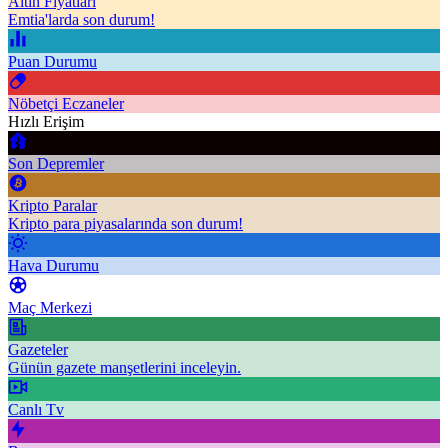
Altın Fiyatları
Emtia'larda son durum!
Puan Durumu
Nöbetçi Eczaneler
Hızlı Erişim
Son Depremler
Kripto Paralar
Kripto para piyasalarında son durum!
Hava Durumu
Maç Merkezi
Gazeteler
Günün gazete manşetlerini inceleyin.
Canlı Tv