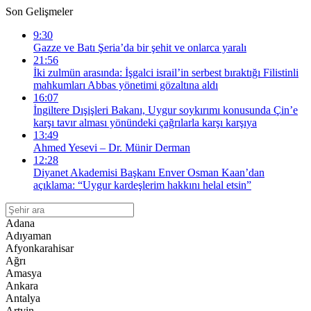
Son Gelişmeler
9:30
Gazze ve Batı Şeria’da bir şehit ve onlarca yaralı
21:56
İki zulmün arasında: İşgalci israil’in serbest bıraktığı Filistinli
mahkumları Abbas yönetimi gözaltına aldı
16:07
İngiltere Dışişleri Bakanı, Uygur soykırımı konusunda Çin’e
karşı tavır alması yönündeki çağrılarla karşı karşıya
13:49
Ahmed Yesevi – Dr. Münir Derman
12:28
Diyanet Akademisi Başkanı Enver Osman Kaan’dan
açıklama: “Uygur kardeşlerim hakkını helal etsin”
Adana
Adıyaman
Afyonkarahisar
Ağrı
Amasya
Ankara
Antalya
Artvin