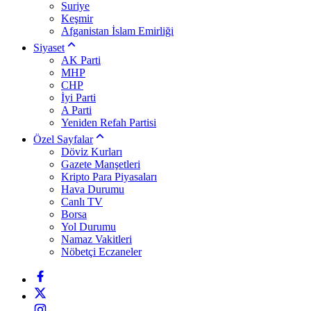
Suriye
Keşmir
Afganistan İslam Emirliği
Siyaset
AK Parti
MHP
CHP
İyi Parti
A Parti
Yeniden Refah Partisi
Özel Sayfalar
Döviz Kurları
Gazete Manşetleri
Kripto Para Piyasaları
Hava Durumu
Canlı TV
Borsa
Yol Durumu
Namaz Vakitleri
Nöbetçi Eczaneler