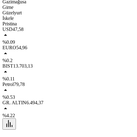
Gazimağusa
Girne
Güzelyurt
İskele
Pristina
USD
47,58
%0.09
EURO
54,96
%0.2
BIST
13.703,13
%0.11
Petrol
79,78
%0.53
GR. ALTIN
6.494,37
%4.22