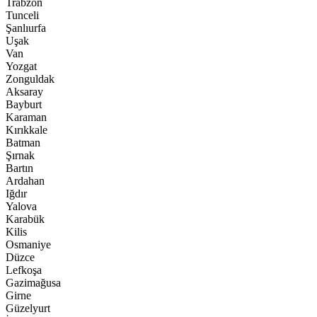
Trabzon
Tunceli
Şanlıurfa
Uşak
Van
Yozgat
Zonguldak
Aksaray
Bayburt
Karaman
Kırıkkale
Batman
Şırnak
Bartın
Ardahan
Iğdır
Yalova
Karabük
Kilis
Osmaniye
Düzce
Lefkoşa
Gazimağusa
Girne
Güzelyurt