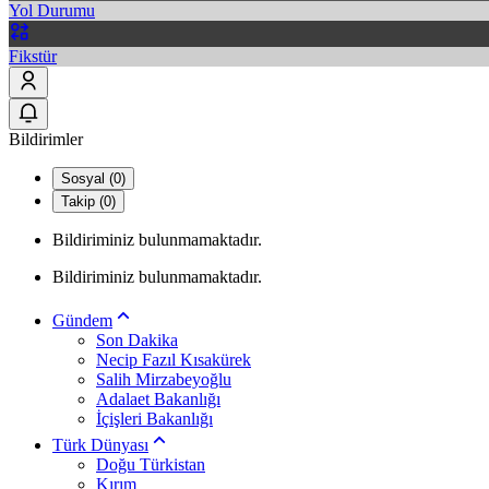
Yol Durumu
Fikstür
Bildirimler
Sosyal (0)
Takip (0)
Bildiriminiz bulunmamaktadır.
Bildiriminiz bulunmamaktadır.
Gündem
Son Dakika
Necip Fazıl Kısakürek
Salih Mirzabeyoğlu
Adalaet Bakanlığı
İçişleri Bakanlığı
Türk Dünyası
Doğu Türkistan
Kırım