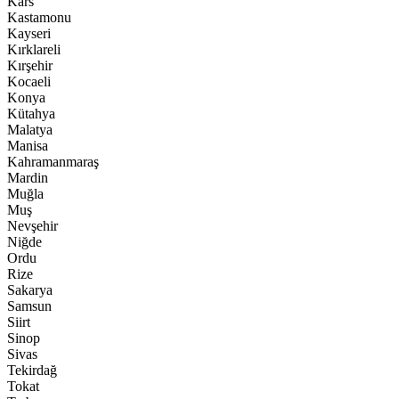
Kars
Kastamonu
Kayseri
Kırklareli
Kırşehir
Kocaeli
Konya
Kütahya
Malatya
Manisa
Kahramanmaraş
Mardin
Muğla
Muş
Nevşehir
Niğde
Ordu
Rize
Sakarya
Samsun
Siirt
Sinop
Sivas
Tekirdağ
Tokat