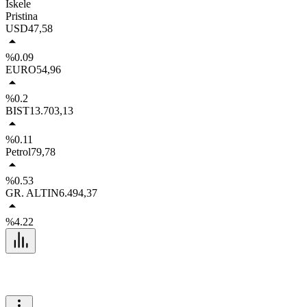
İskele
Pristina
USD
47,58
%0.09
EURO
54,96
%0.2
BIST
13.703,13
%0.11
Petrol
79,78
%0.53
GR. ALTIN
6.494,37
%4.22