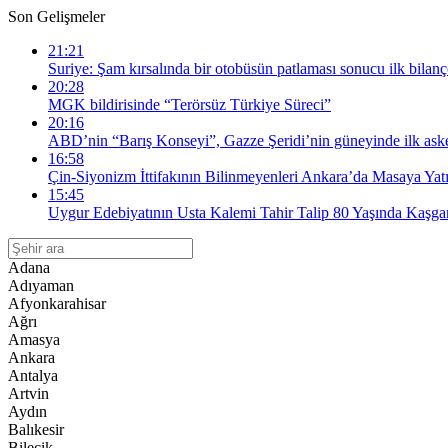
Son Gelişmeler
21:21
Suriye: Şam kırsalında bir otobüsün patlaması sonucu ilk bilanço
20:28
MGK bildirisinde “Terörsüz Türkiye Süreci”
20:16
ABD’nin “Barış Konseyi”, Gazze Şeridi’nin güneyinde ilk askeri
16:58
Çin-Siyonizm İttifakının Bilinmeyenleri Ankara’da Masaya Yatı
15:45
Uygur Edebiyatının Usta Kalemi Tahir Talip 80 Yaşında Kaşgar
Adana
Adıyaman
Afyonkarahisar
Ağrı
Amasya
Ankara
Antalya
Artvin
Aydın
Balıkesir
Bilecik