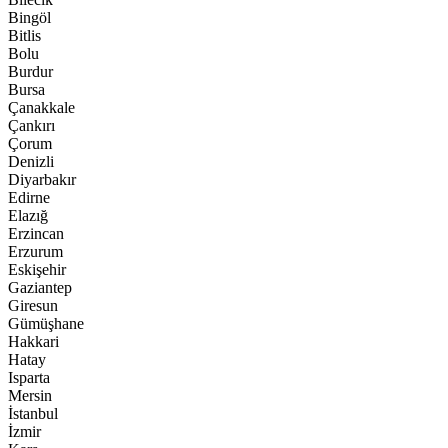
Bingöl
Bitlis
Bolu
Burdur
Bursa
Çanakkale
Çankırı
Çorum
Denizli
Diyarbakır
Edirne
Elazığ
Erzincan
Erzurum
Eskişehir
Gaziantep
Giresun
Gümüşhane
Hakkari
Hatay
Isparta
Mersin
İstanbul
İzmir