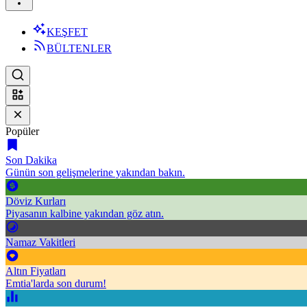
KEŞFET
BÜLTENLER
Popüler
Son Dakika
Günün son gelişmelerine yakından bakın.
Döviz Kurları
Piyasanın kalbine yakından göz atın.
Namaz Vakitleri
Altın Fiyatları
Emtia'larda son durum!