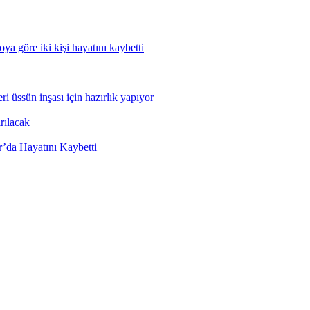
ya göre iki kişi hayatını kaybetti
 üssün inşası için hazırlık yapıyor
rılacak
’da Hayatını Kaybetti