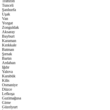
Trabzon
Tunceli
Şanlıurfa
Uşak
Van
Yozgat
Zonguldak
Aksaray
Bayburt
Karaman
Kırıkkale
Batman
Şırnak
Bartın
Ardahan
Iğdır
Yalova
Karabük
Kilis
Osmaniye
Düzce
Lefkoşa
Gazimağusa
Girne
Güzelyurt