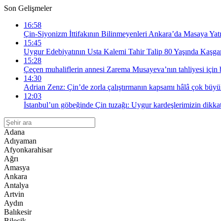
Son Gelişmeler
16:58
Çin-Siyonizm İttifakının Bilinmeyenleri Ankara’da Masaya Yatı
15:45
Uygur Edebiyatının Usta Kalemi Tahir Talip 80 Yaşında Kaşgar
15:28
Çeçen muhaliflerin annesi Zarema Musayeva’nın tahliyesi için
14:30
Adrian Zenz: Çin’de zorla çalıştırmanın kapsamı hâlâ çok büy
12:03
İstanbul’un göbeğinde Çin tuzağı: Uygur kardeşlerimizin dikka
Adana
Adıyaman
Afyonkarahisar
Ağrı
Amasya
Ankara
Antalya
Artvin
Aydın
Balıkesir
Bilecik