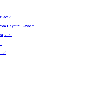
rılacak
’da Hayatını Kaybetti
 başvuru
ük
tine!