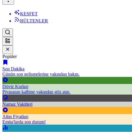
KEŞFET
BÜLTENLER
Popüler
Son Dakika
Günün son gelişmelerine yakından bakın.
Döviz Kurları
Piyasanın kalbine yakından göz atın.
Namaz Vakitleri
Altın Fiyatları
Emtia'larda son durum!