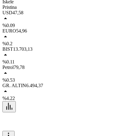
İskele
Pristina
USD
47,58
%0.09
EURO
54,96
%0.2
BIST
13.703,13
%0.11
Petrol
79,78
%0.53
GR. ALTIN
6.494,37
%4.22