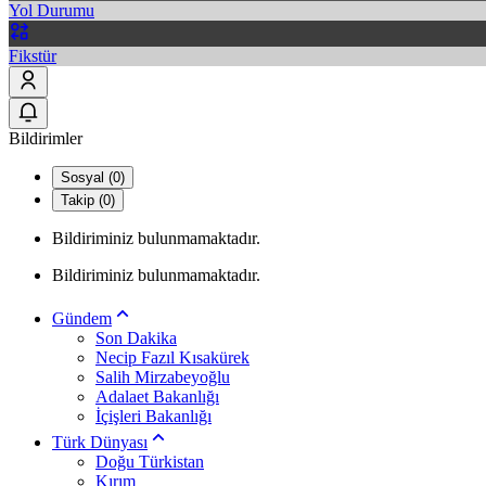
Yol Durumu
Fikstür
Bildirimler
Sosyal (0)
Takip (0)
Bildiriminiz bulunmamaktadır.
Bildiriminiz bulunmamaktadır.
Gündem
Son Dakika
Necip Fazıl Kısakürek
Salih Mirzabeyoğlu
Adalaet Bakanlığı
İçişleri Bakanlığı
Türk Dünyası
Doğu Türkistan
Kırım