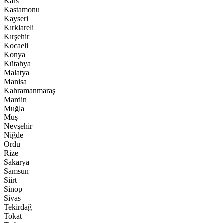
Kars
Kastamonu
Kayseri
Kırklareli
Kırşehir
Kocaeli
Konya
Kütahya
Malatya
Manisa
Kahramanmaraş
Mardin
Muğla
Muş
Nevşehir
Niğde
Ordu
Rize
Sakarya
Samsun
Siirt
Sinop
Sivas
Tekirdağ
Tokat