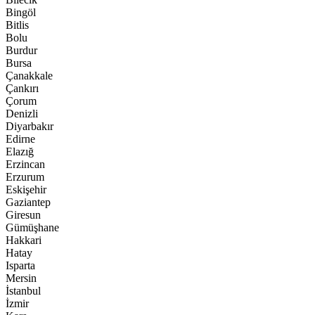
Bingöl
Bitlis
Bolu
Burdur
Bursa
Çanakkale
Çankırı
Çorum
Denizli
Diyarbakır
Edirne
Elazığ
Erzincan
Erzurum
Eskişehir
Gaziantep
Giresun
Gümüşhane
Hakkari
Hatay
Isparta
Mersin
İstanbul
İzmir