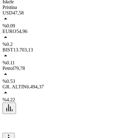
İskele
Pristina
USD
47,58
%0.09
EURO
54,96
%0.2
BIST
13.703,13
%0.11
Petrol
79,78
%0.53
GR. ALTIN
6.494,37
%4.22