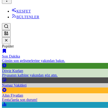
KEŞFET
BÜLTENLER
Popüler
Son Dakika
Günün son gelişmelerine yakından bakın.
Döviz Kurları
Piyasanın kalbine yakından göz atın.
Namaz Vakitleri
Altın Fiyatları
Emtia'larda son durum!