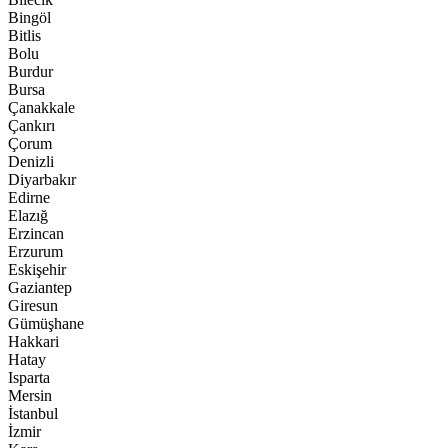
Bingöl
Bitlis
Bolu
Burdur
Bursa
Çanakkale
Çankırı
Çorum
Denizli
Diyarbakır
Edirne
Elazığ
Erzincan
Erzurum
Eskişehir
Gaziantep
Giresun
Gümüşhane
Hakkari
Hatay
Isparta
Mersin
İstanbul
İzmir