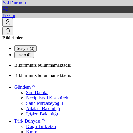
Yol Durumu
Fikstür
Bildirimler
Sosyal (0)
Takip (0)
Bildiriminiz bulunmamaktadır.
Bildiriminiz bulunmamaktadır.
Gündem
Son Dakika
Necip Fazıl Kısakürek
Salih Mirzabeyoğlu
Adalaet Bakanlığı
İçişleri Bakanlığı
Türk Dünyası
Doğu Türkistan
Kırım