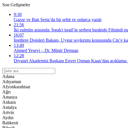
Son Gelişmeler
9:30
Gazze ve Batı Şeria’da bir şehit ve onlarca yaralı
21:56
İki zulmün arasında: İşgalci israil’in serbest bıraktığı Filistinl
16:07
İngiltere Dışişleri Bakanı, Uygur soykırımı konusunda Çin’e kar
13:49
Ahmed Yesevi – Dr. Münir Derman
12:28
Diyanet Akademisi Başkanı Enver Osman Kaan’dan açıklama: “
Adana
Adıyaman
Afyonkarahisar
Ağrı
Amasya
Ankara
Antalya
Artvin
Aydın
Balıkesir
Bilecik