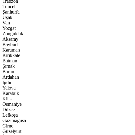
Trabzon
Tunceli
Şanlıurfa
Uşak
Van
Yozgat
Zonguldak
Aksaray
Bayburt
Karaman
Kırıkkale
Batman
Şırnak
Bartın
Ardahan
Iğdır
Yalova
Karabük
Kilis
Osmaniye
Düzce
Lefkoşa
Gazimağusa
Girne
Güzelyurt