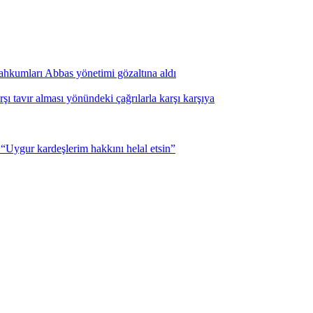
i mahkumları Abbas yönetimi gözaltına aldı
şı tavır alması yönündeki çağrılarla karşı karşıya
Uygur kardeşlerim hakkını helal etsin”