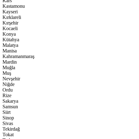
Kars
Kastamonu
Kayseri
Kırklareli
Kırşehir
Kocaeli
Konya
Kütahya
Malatya
Manisa
Kahramanmaraş
Mardin
Muğla
Muş
Nevşehir
Niğde
Ordu
Rize
Sakarya
Samsun
Siirt
Sinop
Sivas
Tekirdağ
Tokat