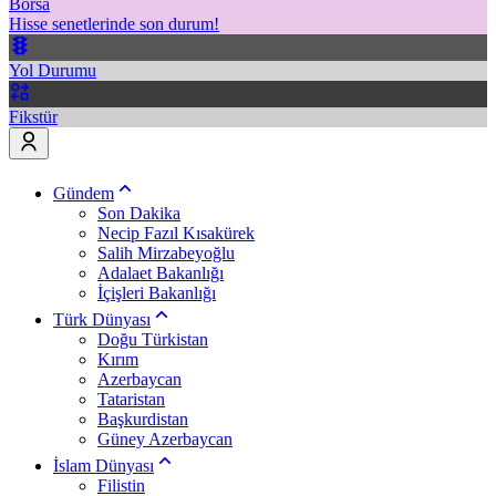
Borsa
Hisse senetlerinde son durum!
Yol Durumu
Fikstür
Gündem
Son Dakika
Necip Fazıl Kısakürek
Salih Mirzabeyoğlu
Adalaet Bakanlığı
İçişleri Bakanlığı
Türk Dünyası
Doğu Türkistan
Kırım
Azerbaycan
Tataristan
Başkurdistan
Güney Azerbaycan
İslam Dünyası
Filistin