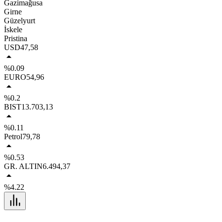
Gazimağusa
Girne
Güzelyurt
İskele
Pristina
USD
47,58
%0.09
EURO
54,96
%0.2
BIST
13.703,13
%0.11
Petrol
79,78
%0.53
GR. ALTIN
6.494,37
%4.22