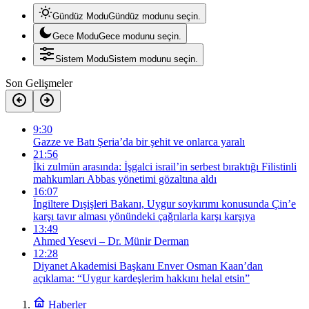
Gündüz Modu
Gündüz modunu seçin.
Gece Modu
Gece modunu seçin.
Sistem Modu
Sistem modunu seçin.
Son Gelişmeler
9:30
Gazze ve Batı Şeria’da bir şehit ve onlarca yaralı
21:56
İki zulmün arasında: İşgalci israil’in serbest bıraktığı Filistinli
mahkumları Abbas yönetimi gözaltına aldı
16:07
İngiltere Dışişleri Bakanı, Uygur soykırımı konusunda Çin’e
karşı tavır alması yönündeki çağrılarla karşı karşıya
13:49
Ahmed Yesevi – Dr. Münir Derman
12:28
Diyanet Akademisi Başkanı Enver Osman Kaan’dan
açıklama: “Uygur kardeşlerim hakkını helal etsin”
Haberler