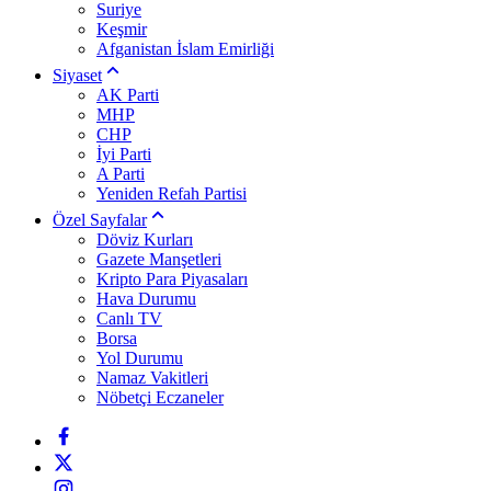
Suriye
Keşmir
Afganistan İslam Emirliği
Siyaset
AK Parti
MHP
CHP
İyi Parti
A Parti
Yeniden Refah Partisi
Özel Sayfalar
Döviz Kurları
Gazete Manşetleri
Kripto Para Piyasaları
Hava Durumu
Canlı TV
Borsa
Yol Durumu
Namaz Vakitleri
Nöbetçi Eczaneler