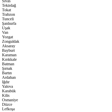
Sivas
Tekirdağ
Tokat
Trabzon
Tunceli
Şanlıurfa
Uşak
Van
Yozgat
Zonguldak
Aksaray
Bayburt
Karaman
Kırıkkale
Batman
Şırnak
Bartın
Ardahan
Iğdır
Yalova
Karabük
Kilis
Osmaniye
Düzce
Lefkoşa