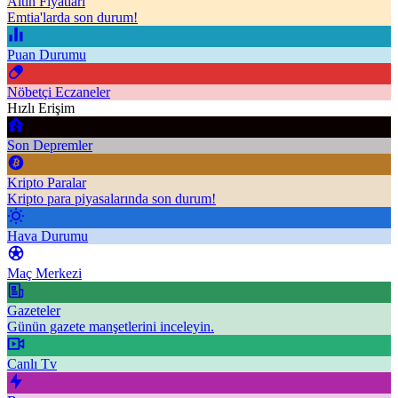
Altın Fiyatları
Emtia'larda son durum!
Puan Durumu
Nöbetçi Eczaneler
Hızlı Erişim
Son Depremler
Kripto Paralar
Kripto para piyasalarında son durum!
Hava Durumu
Maç Merkezi
Gazeteler
Günün gazete manşetlerini inceleyin.
Canlı Tv