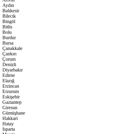
Aydın
Balıkesir
Bilecik
Bingöl
Bitlis
Bolu
Burdur
Bursa
Çanakkale
Çankırı
Çorum
Denizli
Diyarbakır
Edirne
Elazığ
Erzincan
Erzurum
Eskişehir
Gaziantep
Giresun
Gümüşhane
Hakkari
Hatay
Isparta