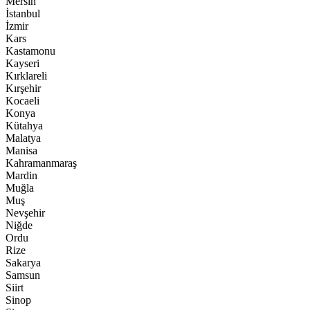
Mersin
İstanbul
İzmir
Kars
Kastamonu
Kayseri
Kırklareli
Kırşehir
Kocaeli
Konya
Kütahya
Malatya
Manisa
Kahramanmaraş
Mardin
Muğla
Muş
Nevşehir
Niğde
Ordu
Rize
Sakarya
Samsun
Siirt
Sinop