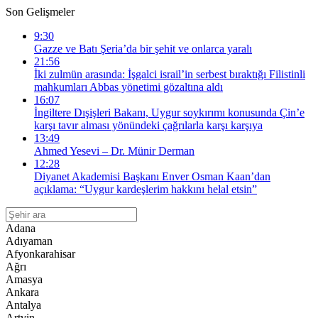
Son Gelişmeler
9:30
Gazze ve Batı Şeria’da bir şehit ve onlarca yaralı
21:56
İki zulmün arasında: İşgalci israil’in serbest bıraktığı Filistinli
mahkumları Abbas yönetimi gözaltına aldı
16:07
İngiltere Dışişleri Bakanı, Uygur soykırımı konusunda Çin’e
karşı tavır alması yönündeki çağrılarla karşı karşıya
13:49
Ahmed Yesevi – Dr. Münir Derman
12:28
Diyanet Akademisi Başkanı Enver Osman Kaan’dan
açıklama: “Uygur kardeşlerim hakkını helal etsin”
Adana
Adıyaman
Afyonkarahisar
Ağrı
Amasya
Ankara
Antalya
Artvin