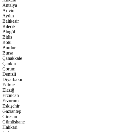
Antalya
Artvin
Aydın
Balıkesir
Bilecik
Bingöl
Bitlis
Bolu
Burdur
Bursa
Çanakkale
Çankırı
Çorum
Denizli
Diyarbakır
Edirne
Elazığ
Erzincan
Erzurum
Eskişehir
Gaziantep
Giresun
Gümüşhane
Hakkari