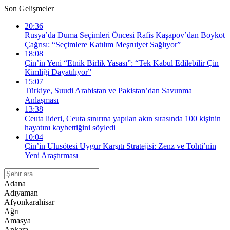
Son Gelişmeler
20:36
Rusya’da Duma Seçimleri Öncesi Rafis Kaşapov’dan Boykot
Çağrısı: “Seçimlere Katılım Meşruiyet Sağlıyor”
18:08
Çin’in Yeni “Etnik Birlik Yasası”: “Tek Kabul Edilebilir Çin
Kimliği Dayatılıyor”
15:07
Türkiye, Suudi Arabistan ve Pakistan’dan Savunma
Anlaşması
13:38
Ceuta lideri, Ceuta sınırına yapılan akın sırasında 100 kişinin
hayatını kaybettiğini söyledi
10:04
Çin’in Ulusötesi Uygur Karşıtı Stratejisi: Zenz ve Tohti’nin
Yeni Araştırması
Adana
Adıyaman
Afyonkarahisar
Ağrı
Amasya
Ankara