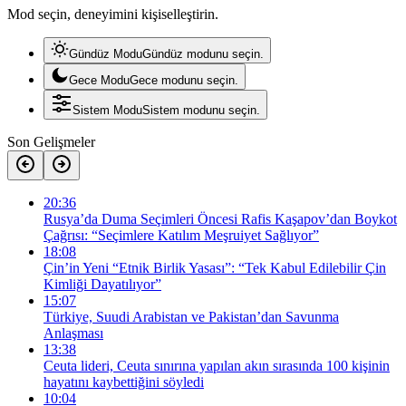
Mod seçin, deneyimini kişiselleştirin.
Gündüz Modu
Gündüz modunu seçin.
Gece Modu
Gece modunu seçin.
Sistem Modu
Sistem modunu seçin.
Son Gelişmeler
20:36
Rusya’da Duma Seçimleri Öncesi Rafis Kaşapov’dan Boykot
Çağrısı: “Seçimlere Katılım Meşruiyet Sağlıyor”
18:08
Çin’in Yeni “Etnik Birlik Yasası”: “Tek Kabul Edilebilir Çin
Kimliği Dayatılıyor”
15:07
Türkiye, Suudi Arabistan ve Pakistan’dan Savunma
Anlaşması
13:38
Ceuta lideri, Ceuta sınırına yapılan akın sırasında 100 kişinin
hayatını kaybettiğini söyledi
10:04