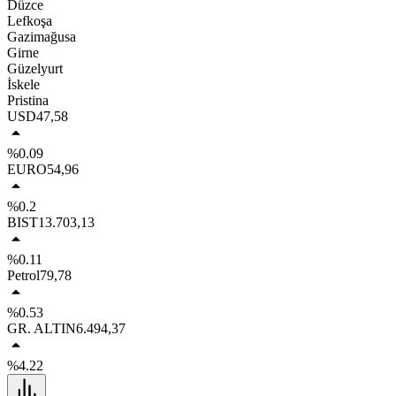
Düzce
Lefkoşa
Gazimağusa
Girne
Güzelyurt
İskele
Pristina
USD
47,58
%0.09
EURO
54,96
%0.2
BIST
13.703,13
%0.11
Petrol
79,78
%0.53
GR. ALTIN
6.494,37
%4.22