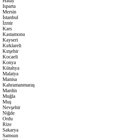
Hatay
Isparta
Mersin
İstanbul
İzmir
Kars
Kastamonu
Kayseri
Kırklareli
Kırşehir
Kocaeli
Konya
Kütahya
Malatya
Manisa
Kahramanmaraş
Mardin
Muğla
Muş
Nevşehir
Niğde
Ordu
Rize
Sakarya
Samsun