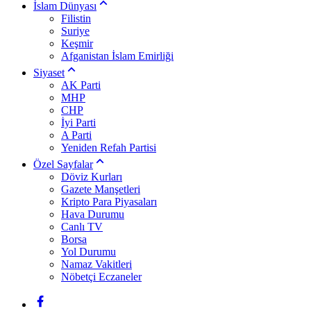
İslam Dünyası
Filistin
Suriye
Keşmir
Afganistan İslam Emirliği
Siyaset
AK Parti
MHP
CHP
İyi Parti
A Parti
Yeniden Refah Partisi
Özel Sayfalar
Döviz Kurları
Gazete Manşetleri
Kripto Para Piyasaları
Hava Durumu
Canlı TV
Borsa
Yol Durumu
Namaz Vakitleri
Nöbetçi Eczaneler