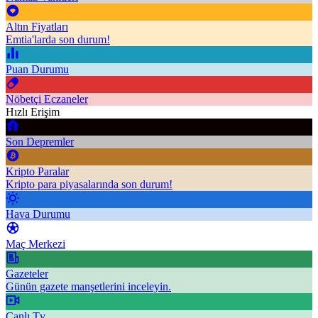
Altın Fiyatları
Emtia'larda son durum!
Puan Durumu
Nöbetçi Eczaneler
Hızlı Erişim
Son Depremler
Kripto Paralar
Kripto para piyasalarında son durum!
Hava Durumu
Maç Merkezi
Gazeteler
Günün gazete manşetlerini inceleyin.
Canlı Tv