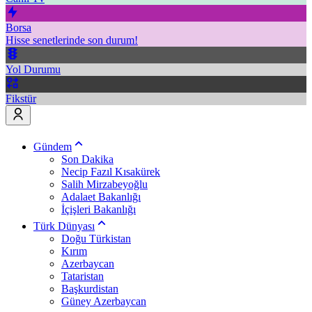
Borsa
Hisse senetlerinde son durum!
Yol Durumu
Fikstür
Gündem
Son Dakika
Necip Fazıl Kısakürek
Salih Mirzabeyoğlu
Adalaet Bakanlığı
İçişleri Bakanlığı
Türk Dünyası
Doğu Türkistan
Kırım
Azerbaycan
Tataristan
Başkurdistan
Güney Azerbaycan