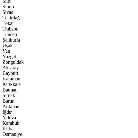
Siirt
Sinop
Sivas
Tekirdağ
Tokat
Trabzon
Tunceli
Şanlıurfa
Uşak
Van
Yozgat
Zonguldak
Aksaray
Bayburt
Karaman
Kırıkkale
Batman
Şırnak
Bartın
Ardahan
Iğdır
Yalova
Karabük
Kilis
Osmaniye