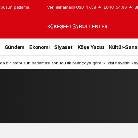
tobüsün patlaması
Veri alınamadı!
USD
47,58
EURO
54,96
B
kişi hayatını
KEŞFET
BÜLTENLER
Gündem
Ekonomi
Siyaset
Köşe Yazısı
Kültür-Sana
nda bir otobüsün patlaması sonucu ilk bilançoya göre iki kişi hayatını kay