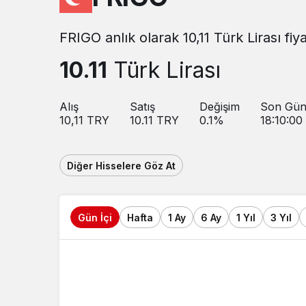
FRIGO anlık olarak 10,11 Türk Lirası fi
10.11
Türk Lirası
Alış
Satış
Değişim
Son Gün
10,11
TRY
10.11
TRY
0.1
%
18:10:00
Diğer Hisselere Göz At
Gün İçi
Hafta
1 Ay
6 Ay
1 Yıl
3 Yıl