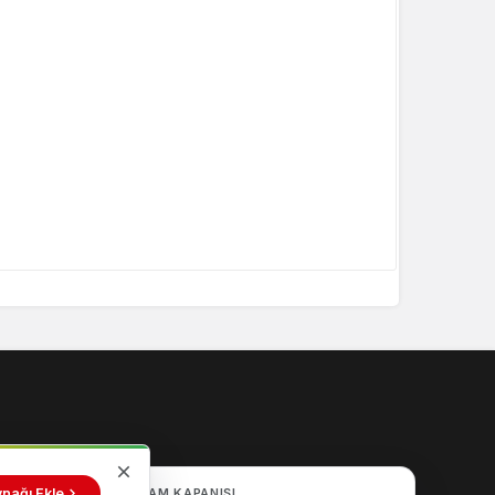
nağı Ekle
AKŞAM KAPANIŞI