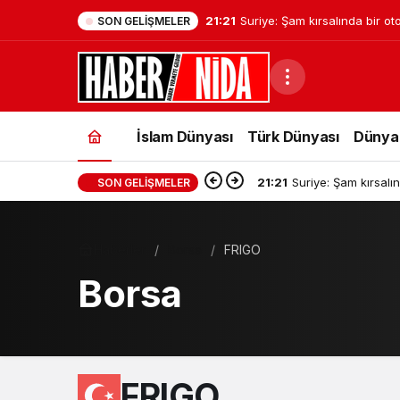
21:21
Suriye: Şam kırsalında bir o
SON GELIŞMELER
sonucu ilk bilançoya göre iki 
kaybetti
İslam Dünyası
Türk Dünyası
Dünya
21:21
Suriye: Şam kırsalı
SON GELIŞMELER
Haberler
Borsa
FRIGO
Borsa
FRIGO