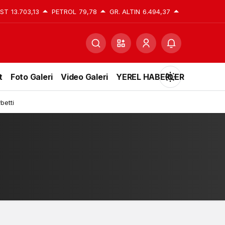
IST
13.703,13
PETROL
79,78
GR. ALTIN
6.494,37
t
Foto Galeri
Video Galeri
YEREL HABERLER
Mod
değiştir
betti
Gündüz Modu
Gündüz modunu seçin.
Gece Modu
Gece modunu seçin.