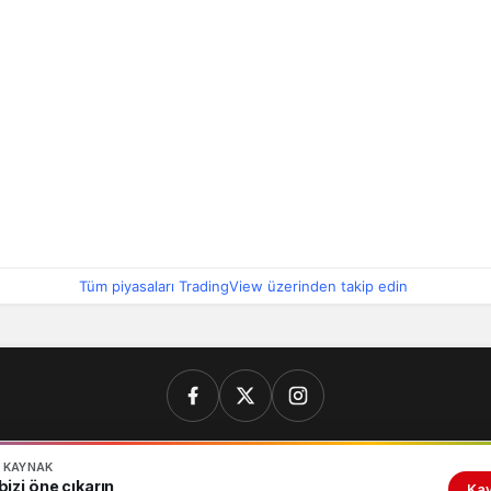
Tüm piyasaları TradingView üzerinden takip edin
N KAYNAK
İletişim
Künye
Gizlilik politikası
izi öne çıkarın
Kay