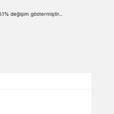
Sistem Modu
Sistem modunu seçin.
0.1% değişim göstermiştir..