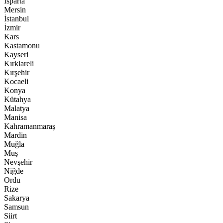
Isparta
Mersin
İstanbul
İzmir
Kars
Kastamonu
Kayseri
Kırklareli
Kırşehir
Kocaeli
Konya
Kütahya
Malatya
Manisa
Kahramanmaraş
Mardin
Muğla
Muş
Nevşehir
Niğde
Ordu
Rize
Sakarya
Samsun
Siirt