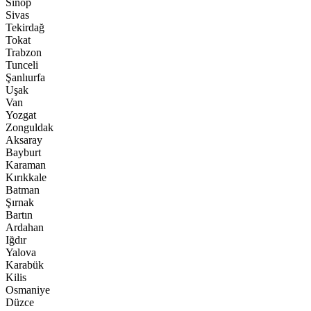
Sinop
Sivas
Tekirdağ
Tokat
Trabzon
Tunceli
Şanlıurfa
Uşak
Van
Yozgat
Zonguldak
Aksaray
Bayburt
Karaman
Kırıkkale
Batman
Şırnak
Bartın
Ardahan
Iğdır
Yalova
Karabük
Kilis
Osmaniye
Düzce