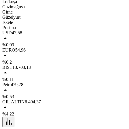
Lefkoşa
Gazimağusa
Girne
Güzelyurt
İskele
Pristina
USD
47,58
%0.09
EURO
54,96
%0.2
BIST
13.703,13
%0.11
Petrol
79,78
%0.53
GR. ALTIN
6.494,37
%4.22