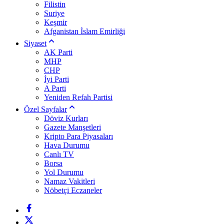
Filistin
Suriye
Keşmir
Afganistan İslam Emirliği
Siyaset
AK Parti
MHP
CHP
İyi Parti
A Parti
Yeniden Refah Partisi
Özel Sayfalar
Döviz Kurları
Gazete Manşetleri
Kripto Para Piyasaları
Hava Durumu
Canlı TV
Borsa
Yol Durumu
Namaz Vakitleri
Nöbetçi Eczaneler