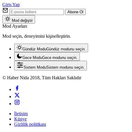
Giriş Yap
Abone Ol
Mod değiştir
Mod Ayarları
Mod seçin, deneyimini kişiselleştirin.
Gündüz Modu
Gündüz modunu seçin.
Gece Modu
Gece modunu seçin.
Sistem Modu
Sistem modunu seçin.
© Haber Nida 2018, Tüm Hakları Saklıdır
İletişim
Künye
Gizlilik politikası