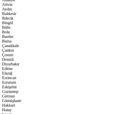
Artvin
Aydın
Balıkesir
Bilecik
Bingöl
Bitlis
Bolu
Burdur
Bursa
Çanakkale
Çankırı
Çorum
Denizli
Diyarbakır
Edirne
Elazığ
Erzincan
Erzurum
Eskişehir
Gaziantep
Giresun
Gümüşhane
Hakkari
Hatay