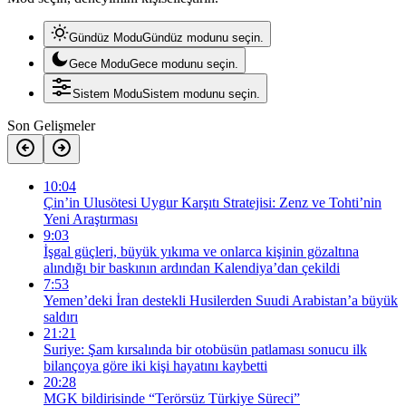
Gündüz Modu
Gündüz modunu seçin.
Gece Modu
Gece modunu seçin.
Sistem Modu
Sistem modunu seçin.
Son Gelişmeler
10:04
Çin’in Ulusötesi Uygur Karşıtı Stratejisi: Zenz ve Tohti’nin
Yeni Araştırması
9:03
İşgal güçleri, büyük yıkıma ve onlarca kişinin gözaltına
alındığı bir baskının ardından Kalendiya’dan çekildi
7:53
Yemen’deki İran destekli Husilerden Suudi Arabistan’a büyük
saldırı
21:21
Suriye: Şam kırsalında bir otobüsün patlaması sonucu ilk
bilançoya göre iki kişi hayatını kaybetti
20:28
MGK bildirisinde “Terörsüz Türkiye Süreci”