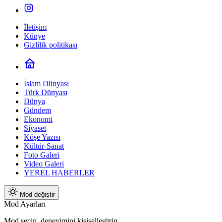
İletişim
Künye
Gizlilik politikası
İslam Dünyası
Türk Dünyası
Dünya
Gündem
Ekonomi
Siyaset
Köşe Yazısı
Kültür-Sanat
Foto Galeri
Video Galeri
YEREL HABERLER
Mod değiştir
Mod Ayarları
Mod seçin, deneyimini kişiselleştirin.