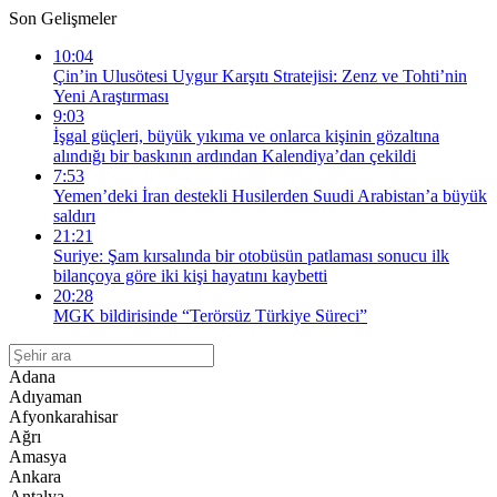
Son Gelişmeler
10:04
Çin’in Ulusötesi Uygur Karşıtı Stratejisi: Zenz ve Tohti’nin
Yeni Araştırması
9:03
İşgal güçleri, büyük yıkıma ve onlarca kişinin gözaltına
alındığı bir baskının ardından Kalendiya’dan çekildi
7:53
Yemen’deki İran destekli Husilerden Suudi Arabistan’a büyük
saldırı
21:21
Suriye: Şam kırsalında bir otobüsün patlaması sonucu ilk
bilançoya göre iki kişi hayatını kaybetti
20:28
MGK bildirisinde “Terörsüz Türkiye Süreci”
Adana
Adıyaman
Afyonkarahisar
Ağrı
Amasya
Ankara
Antalya