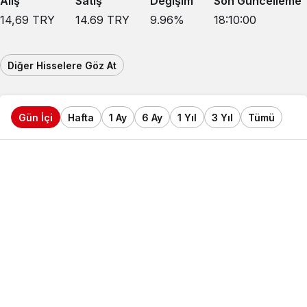
Alış
Satış
Değişim
Son Güncelleme
14,69
TRY
14.69
TRY
9.96
%
18:10:00
Diğer Hisselere Göz At
Gün İçi
Hafta
1 Ay
6 Ay
1 Yıl
3 Yıl
Tümü