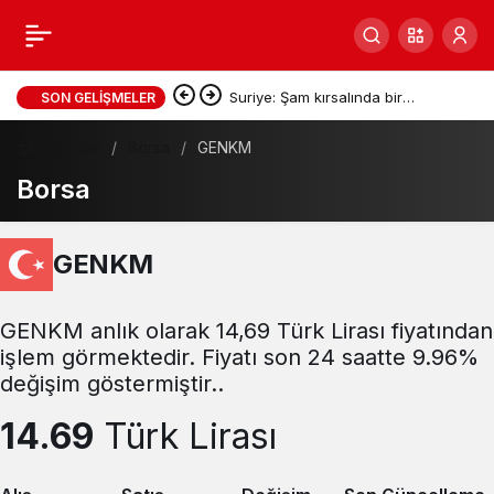
Suriye: Şam kırsalında bir
SON GELIŞMELER
otobüsün patlaması sonucu ilk
Haberler
Borsa
GENKM
Borsa
bilançoya göre iki kişi hayatını
kaybetti
GENKM
GENKM anlık olarak 14,69 Türk Lirası fiyatından
işlem görmektedir. Fiyatı son 24 saatte 9.96%
değişim göstermiştir..
14.69
Türk Lirası