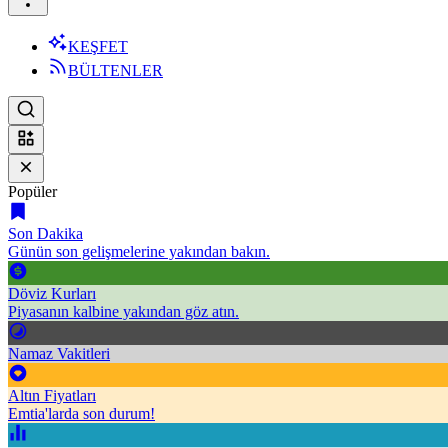
KEŞFET
BÜLTENLER
Popüler
Son Dakika
Günün son gelişmelerine yakından bakın.
Döviz Kurları
Piyasanın kalbine yakından göz atın.
Namaz Vakitleri
Altın Fiyatları
Emtia'larda son durum!