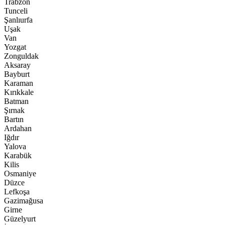
Trabzon
Tunceli
Şanlıurfa
Uşak
Van
Yozgat
Zonguldak
Aksaray
Bayburt
Karaman
Kırıkkale
Batman
Şırnak
Bartın
Ardahan
Iğdır
Yalova
Karabük
Kilis
Osmaniye
Düzce
Lefkoşa
Gazimağusa
Girne
Güzelyurt