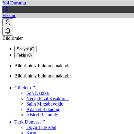
Yol Durumu
Fikstür
Bildirimler
Sosyal (0)
Takip (0)
Bildiriminiz bulunmamaktadır.
Bildiriminiz bulunmamaktadır.
Gündem
Son Dakika
Necip Fazıl Kısakürek
Salih Mirzabeyoğlu
Adalaet Bakanlığı
İçişleri Bakanlığı
Türk Dünyası
Doğu Türkistan
Kırım