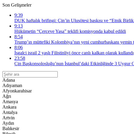
Son Gelişmeler
9:39
DUK haftalık brifingi: Çin’in Ulusötesi baskısı ve “Etnik Birlik
9:13
Hükümetin “Çerçeve Yasa” teklifi komisyonda kabul edildi
8:54
Trump’ın müttefiki Kolombiya’nın yeni cumhurbaşkanı yemin tö
8:06
İşgalci israil 2 yaşlı Filistinliyi önce canlı kalkan olarak kullandı
23:58
Çin Başkonsolosluğu’nun İstanbul’daki Etkinliğinde 3 Uygur G
Adana
Adıyaman
Afyonkarahisar
Ağrı
Amasya
Ankara
Antalya
Artvin
Aydın
Balıkesir
Bilecik