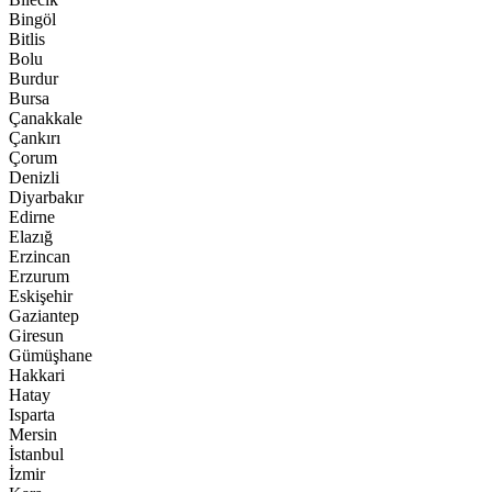
Bingöl
Bitlis
Bolu
Burdur
Bursa
Çanakkale
Çankırı
Çorum
Denizli
Diyarbakır
Edirne
Elazığ
Erzincan
Erzurum
Eskişehir
Gaziantep
Giresun
Gümüşhane
Hakkari
Hatay
Isparta
Mersin
İstanbul
İzmir