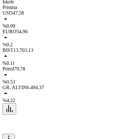
İskele
Pristina
USD
47,58
%0.09
EURO
54,96
%0.2
BIST
13.703,13
%0.11
Petrol
79,78
%0.53
GR. ALTIN
6.494,37
%4.22