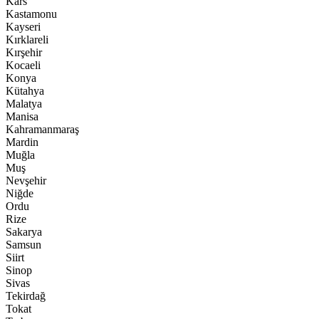
Kars
Kastamonu
Kayseri
Kırklareli
Kırşehir
Kocaeli
Konya
Kütahya
Malatya
Manisa
Kahramanmaraş
Mardin
Muğla
Muş
Nevşehir
Niğde
Ordu
Rize
Sakarya
Samsun
Siirt
Sinop
Sivas
Tekirdağ
Tokat