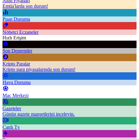
Altın Fiyatları
Emtia'larda son durum!
Puan Durumu
Nöbetçi Eczaneler
Hızlı Erişim
Son Depremler
Kripto Paralar
Kripto para piyasalarında son durum!
Hava Durumu
Maç Merkezi
Gazeteler
Günün gazete manşetlerini inceleyin.
Canlı Tv