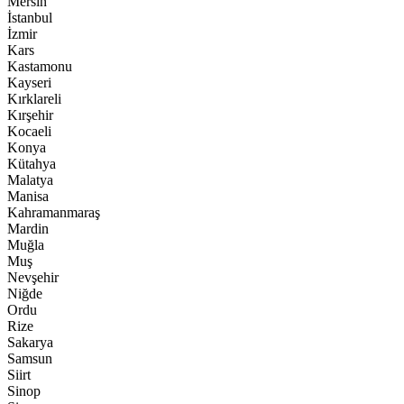
Mersin
İstanbul
İzmir
Kars
Kastamonu
Kayseri
Kırklareli
Kırşehir
Kocaeli
Konya
Kütahya
Malatya
Manisa
Kahramanmaraş
Mardin
Muğla
Muş
Nevşehir
Niğde
Ordu
Rize
Sakarya
Samsun
Siirt
Sinop