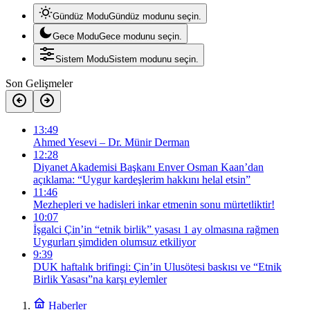
Gündüz Modu
Gündüz modunu seçin.
Gece Modu
Gece modunu seçin.
Sistem Modu
Sistem modunu seçin.
Son Gelişmeler
13:49
Ahmed Yesevi – Dr. Münir Derman
12:28
Diyanet Akademisi Başkanı Enver Osman Kaan’dan
açıklama: “Uygur kardeşlerim hakkını helal etsin”
11:46
Mezhepleri ve hadisleri inkar etmenin sonu mürtetliktir!
10:07
İşgalci Çin’in “etnik birlik” yasası 1 ay olmasına rağmen
Uygurları şimdiden olumsuz etkiliyor
9:39
DUK haftalık brifingi: Çin’in Ulusötesi baskısı ve “Etnik
Birlik Yasası”na karşı eylemler
Haberler