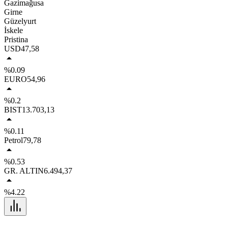
Gazimağusa
Girne
Güzelyurt
İskele
Pristina
USD
47,58
%0.09
EURO
54,96
%0.2
BIST
13.703,13
%0.11
Petrol
79,78
%0.53
GR. ALTIN
6.494,37
%4.22