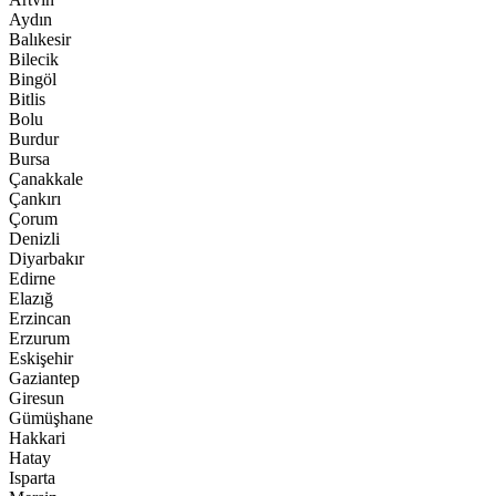
Aydın
Balıkesir
Bilecik
Bingöl
Bitlis
Bolu
Burdur
Bursa
Çanakkale
Çankırı
Çorum
Denizli
Diyarbakır
Edirne
Elazığ
Erzincan
Erzurum
Eskişehir
Gaziantep
Giresun
Gümüşhane
Hakkari
Hatay
Isparta