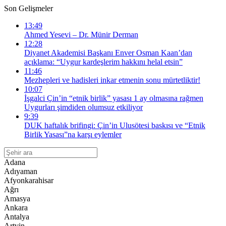
Son Gelişmeler
13:49
Ahmed Yesevi – Dr. Münir Derman
12:28
Diyanet Akademisi Başkanı Enver Osman Kaan’dan
açıklama: “Uygur kardeşlerim hakkını helal etsin”
11:46
Mezhepleri ve hadisleri inkar etmenin sonu mürtetliktir!
10:07
İşgalci Çin’in “etnik birlik” yasası 1 ay olmasına rağmen
Uygurları şimdiden olumsuz etkiliyor
9:39
DUK haftalık brifingi: Çin’in Ulusötesi baskısı ve “Etnik
Birlik Yasası”na karşı eylemler
Adana
Adıyaman
Afyonkarahisar
Ağrı
Amasya
Ankara
Antalya
Artvin