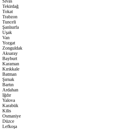
Sivas
Tekirdağ
Tokat
Trabzon
Tunceli
Şanlıurfa
Uşak
Van
Yozgat
Zonguldak
Aksaray
Bayburt
Karaman
Kırıkkale
Batman
Şırnak
Bartın
Ardahan
Iğdır
Yalova
Karabük
Kilis
Osmaniye
Düzce
Lefkoşa