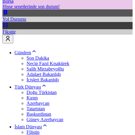
Borsa
Hisse senetlerinde son durum!
Yol Durumu
Fikstür
Gündem
Son Dakika
Necip Fazıl Kısakürek
Salih Mirzabeyoğlu
Adalaet Bakanlığı
İçişleri Bakanlığı
Türk Dünyası
Doğu Türkistan
Kırım
Azerbaycan
Tataristan
Başkurdistan
Güney Azerbaycan
İslam Dünyası
Filistin