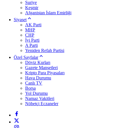
Suriye
Keşmir
Afganistan İslam Emirliği
Siyaset
AK Parti
MHP
CHP
İyi Parti
A Parti
Yeniden Refah Partisi
Özel Sayfalar
Döviz Kurları
Gazete Manşetleri
Kripto Para Piyasaları
Hava Durumu
Canlı TV
Borsa
Yol Durumu
Namaz Vakitleri
Nöbetçi Eczaneler