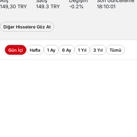
Alış
Satış
Değişim
Son Güncelleme
149,30
TRY
149.3
TRY
-0.2
%
18:10:01
Diğer Hisselere Göz At
Gün İçi
Hafta
1 Ay
6 Ay
1 Yıl
3 Yıl
Tümü