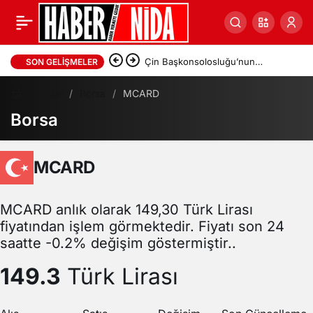
Çin Başkonsolosluğu’nun
SON GELIŞMELER
İstanbul’daki Etkinliğinde 3 Uygur
Haberler
Borsa
MCARD
Borsa
Genç Gözaltına Alındı, Bir Genç
Darp Edildi
MCARD
MCARD anlık olarak 149,30 Türk Lirası
fiyatından işlem görmektedir. Fiyatı son 24
saatte -0.2% değişim göstermiştir..
149.3
Türk Lirası