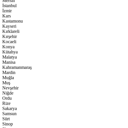
Mersin
İstanbul
İzmir
Kars
Kastamonu
Kayseri
Kırklareli
Kırşehir
Kocaeli
Konya
Kütahya
Malatya
Manisa
Kahramanmaraş
Mardin
Muğla
Muş
Nevşehir
Niğde
Ordu
Rize
Sakarya
Samsun
Siirt
Sinop