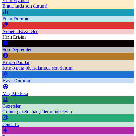
Altın Fiyatları
Emtia'larda son durum!
Puan Durumu
Nöbetçi Eczaneler
Hızlı Erişim
Son Depremler
Kripto Paralar
Kripto para piyasalarında son durum!
Hava Durumu
Maç Merkezi
Gazeteler
Günün gazete manşetlerini inceleyin.
Canlı Tv