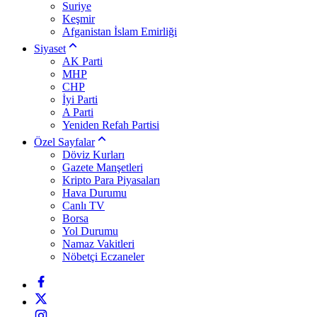
Suriye
Keşmir
Afganistan İslam Emirliği
Siyaset
AK Parti
MHP
CHP
İyi Parti
A Parti
Yeniden Refah Partisi
Özel Sayfalar
Döviz Kurları
Gazete Manşetleri
Kripto Para Piyasaları
Hava Durumu
Canlı TV
Borsa
Yol Durumu
Namaz Vakitleri
Nöbetçi Eczaneler