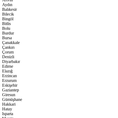
Aydın
Balıkesir
Bilecik
Bingöl
Bitlis
Bolu
Burdur
Bursa
Çanakkale
Çankırı
Çorum
Denizli
Diyarbakır
Edirne
Elazığ
Erzincan
Erzurum
Eskişehir
Gaziantep
Giresun
Gümüşhane
Hakkari
Hatay
Isparta