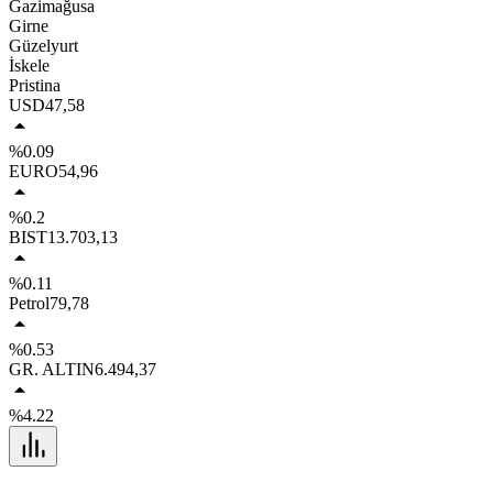
Gazimağusa
Girne
Güzelyurt
İskele
Pristina
USD
47,58
%0.09
EURO
54,96
%0.2
BIST
13.703,13
%0.11
Petrol
79,78
%0.53
GR. ALTIN
6.494,37
%4.22