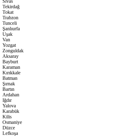
Sivas
Tekirdağ
Tokat
Trabzon
Tunceli
Şanlıurfa
Uşak
Van
Yozgat
Zonguldak
Aksaray
Bayburt
Karaman
Kırıkkale
Batman
Şırnak
Bartın
Ardahan
Iğdır
Yalova
Karabük
Kilis
Osmaniye
Düzce
Lefkoşa