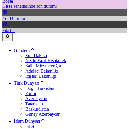
Borsa
Hisse senetlerinde son durum!
Yol Durumu
Fikstür
Gündem
Son Dakika
Necip Fazıl Kısakürek
Salih Mirzabeyoğlu
Adalaet Bakanlığı
İçişleri Bakanlığı
Türk Dünyası
Doğu Türkistan
Kırım
Azerbaycan
Tataristan
Başkurdistan
Güney Azerbaycan
İslam Dünyası
Filistin