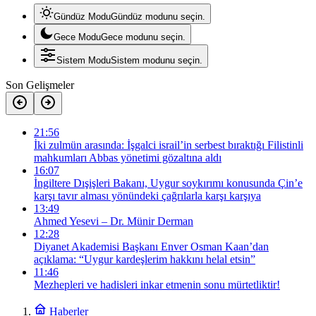
Gündüz Modu
Gündüz modunu seçin.
Gece Modu
Gece modunu seçin.
Sistem Modu
Sistem modunu seçin.
Son Gelişmeler
21:56
İki zulmün arasında: İşgalci israil’in serbest bıraktığı Filistinli
mahkumları Abbas yönetimi gözaltına aldı
16:07
İngiltere Dışişleri Bakanı, Uygur soykırımı konusunda Çin’e
karşı tavır alması yönündeki çağrılarla karşı karşıya
13:49
Ahmed Yesevi – Dr. Münir Derman
12:28
Diyanet Akademisi Başkanı Enver Osman Kaan’dan
açıklama: “Uygur kardeşlerim hakkını helal etsin”
11:46
Mezhepleri ve hadisleri inkar etmenin sonu mürtetliktir!
Haberler