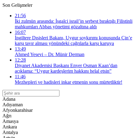
Son Gelişmeler
21:56
İki zulmün arasında: İşgalci israil’in serbest bıraktığı Filistinli
mahkumları Abbas yönetimi gözaltına aldı
16:07
İngiltere Dışişleri Bakanı, Uygur soykırımı konusunda Çin’e
karşı tavır alması yönündeki çağrılarla karşı karşıya
13:49
Ahmed Yesevi – Dr. Münir Derman
12:28
Diyanet Akademisi Başkanı Enver Osman Kaan’dan
açıklama: “Uygur kardeşlerim hakkını helal etsin”
11:46
Mezhepleri ve hadisleri inkar etmenin sonu mürtetliktir!
Adana
Adıyaman
Afyonkarahisar
Ağrı
Amasya
Ankara
Antalya
Artvin