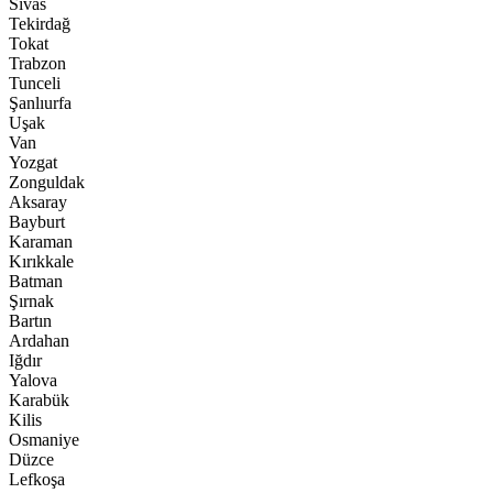
Sivas
Tekirdağ
Tokat
Trabzon
Tunceli
Şanlıurfa
Uşak
Van
Yozgat
Zonguldak
Aksaray
Bayburt
Karaman
Kırıkkale
Batman
Şırnak
Bartın
Ardahan
Iğdır
Yalova
Karabük
Kilis
Osmaniye
Düzce
Lefkoşa