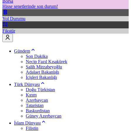
Borsa
Hisse senetlerinde son durum!
Yol Durumu
Fikstür
Gündem
Son Dakika
Necip Fazıl Kısakürek
Salih Mirzabeyoğlu
Adalaet Bakanlığı
İçişleri Bakanlığı
Türk Dünyası
Doğu Türkistan
Kırım
Azerbaycan
Tataristan
Başkurdistan
Güney Azerbaycan
İslam Dünyası
Filistin