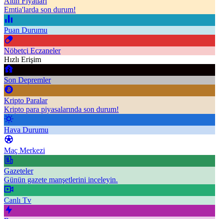
Altın Fiyatları
Emtia'larda son durum!
Puan Durumu
Nöbetçi Eczaneler
Hızlı Erişim
Son Depremler
Kripto Paralar
Kripto para piyasalarında son durum!
Hava Durumu
Maç Merkezi
Gazeteler
Günün gazete manşetlerini inceleyin.
Canlı Tv