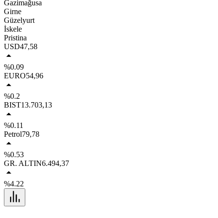
Gazimağusa
Girne
Güzelyurt
İskele
Pristina
USD
47,58
%0.09
EURO
54,96
%0.2
BIST
13.703,13
%0.11
Petrol
79,78
%0.53
GR. ALTIN
6.494,37
%4.22