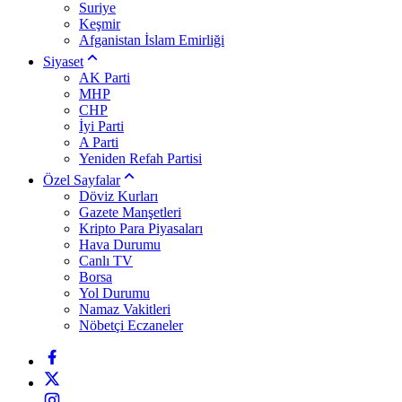
Suriye
Keşmir
Afganistan İslam Emirliği
Siyaset
AK Parti
MHP
CHP
İyi Parti
A Parti
Yeniden Refah Partisi
Özel Sayfalar
Döviz Kurları
Gazete Manşetleri
Kripto Para Piyasaları
Hava Durumu
Canlı TV
Borsa
Yol Durumu
Namaz Vakitleri
Nöbetçi Eczaneler