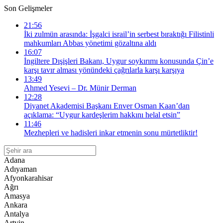
Son Gelişmeler
21:56
İki zulmün arasında: İşgalci israil’in serbest bıraktığı Filistinli
mahkumları Abbas yönetimi gözaltına aldı
16:07
İngiltere Dışişleri Bakanı, Uygur soykırımı konusunda Çin’e
karşı tavır alması yönündeki çağrılarla karşı karşıya
13:49
Ahmed Yesevi – Dr. Münir Derman
12:28
Diyanet Akademisi Başkanı Enver Osman Kaan’dan
açıklama: “Uygur kardeşlerim hakkını helal etsin”
11:46
Mezhepleri ve hadisleri inkar etmenin sonu mürtetliktir!
Adana
Adıyaman
Afyonkarahisar
Ağrı
Amasya
Ankara
Antalya
Artvin