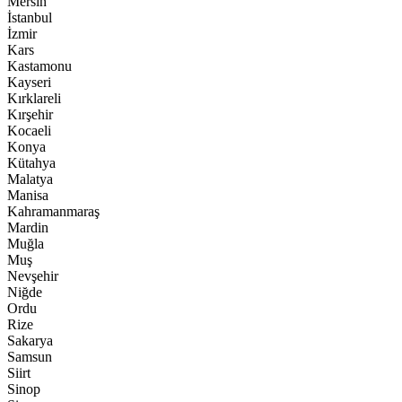
Mersin
İstanbul
İzmir
Kars
Kastamonu
Kayseri
Kırklareli
Kırşehir
Kocaeli
Konya
Kütahya
Malatya
Manisa
Kahramanmaraş
Mardin
Muğla
Muş
Nevşehir
Niğde
Ordu
Rize
Sakarya
Samsun
Siirt
Sinop