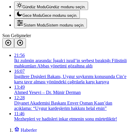
Gündüz Modu
Gündüz modunu seçin.
Gece Modu
Gece modunu seçin.
Sistem Modu
Sistem modunu seçin.
Son Gelişmeler
21:56
İki zulmün arasında: İşgalci israil’in serbest bıraktığı Filistinli
mahkumları Abbas yönetimi gözaltına aldı
16:07
İngiltere Dışişleri Bakanı, Uygur soykırımı konusunda Çin’e
karşı tavır alması yönündeki çağrılarla karşı karşıya
13:49
Ahmed Yesevi – Dr. Münir Derman
12:28
Diyanet Akademisi Başkanı Enver Osman Kaan’dan
açıklama: “Uygur kardeşlerim hakkını helal etsin”
11:46
Mezhepleri ve hadisleri inkar etmenin sonu mürtetliktir!
Haberler