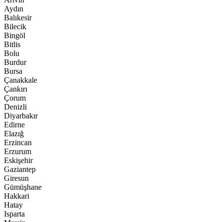
Aydın
Balıkesir
Bilecik
Bingöl
Bitlis
Bolu
Burdur
Bursa
Çanakkale
Çankırı
Çorum
Denizli
Diyarbakır
Edirne
Elazığ
Erzincan
Erzurum
Eskişehir
Gaziantep
Giresun
Gümüşhane
Hakkari
Hatay
Isparta