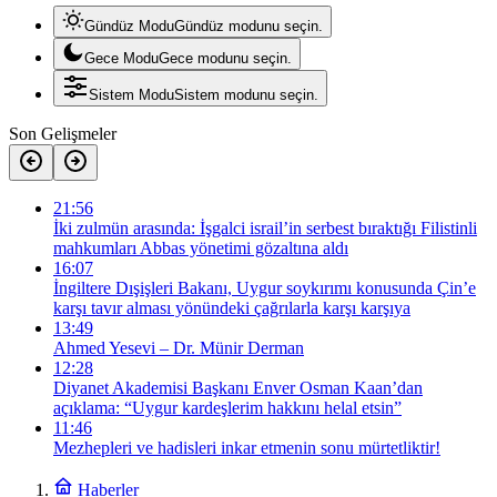
Gündüz Modu
Gündüz modunu seçin.
Gece Modu
Gece modunu seçin.
Sistem Modu
Sistem modunu seçin.
Son Gelişmeler
21:56
İki zulmün arasında: İşgalci israil’in serbest bıraktığı Filistinli
mahkumları Abbas yönetimi gözaltına aldı
16:07
İngiltere Dışişleri Bakanı, Uygur soykırımı konusunda Çin’e
karşı tavır alması yönündeki çağrılarla karşı karşıya
13:49
Ahmed Yesevi – Dr. Münir Derman
12:28
Diyanet Akademisi Başkanı Enver Osman Kaan’dan
açıklama: “Uygur kardeşlerim hakkını helal etsin”
11:46
Mezhepleri ve hadisleri inkar etmenin sonu mürtetliktir!
Haberler