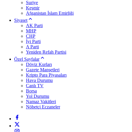
Suriye
Keşmir
Afganistan İslam Emirliği
Siyaset
AK Parti
MHP
CHP
İyi Parti
A Parti
Yeniden Refah Partisi
Özel Sayfalar
Döviz Kurları
Gazete Manşetleri
Kripto Para Piyasaları
Hava Durumu
Canlı TV
Borsa
Yol Durumu
Namaz Vakitleri
Nöbetçi Eczaneler