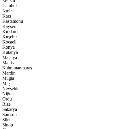
Mersin
İstanbul
İzmir
Kars
Kastamonu
Kayseri
Kırklareli
Kırşehir
Kocaeli
Konya
Kütahya
Malatya
Manisa
Kahramanmaraş
Mardin
Muğla
Muş
Nevşehir
Niğde
Ordu
Rize
Sakarya
Samsun
Siirt
Sinop