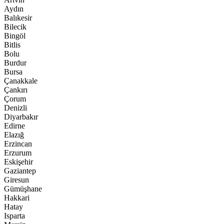
Aydın
Balıkesir
Bilecik
Bingöl
Bitlis
Bolu
Burdur
Bursa
Çanakkale
Çankırı
Çorum
Denizli
Diyarbakır
Edirne
Elazığ
Erzincan
Erzurum
Eskişehir
Gaziantep
Giresun
Gümüşhane
Hakkari
Hatay
Isparta