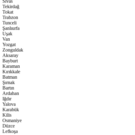
Sivas
Tekirdağ
Tokat
Trabzon
Tunceli
Şanlıurfa
Uşak
Van
Yozgat
Zonguldak
Aksaray
Bayburt
Karaman
Kırıkkale
Batman
Şırnak
Bartın
Ardahan
Iğdır
Yalova
Karabük
Kilis
Osmaniye
Düzce
Lefkoşa