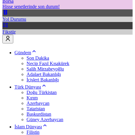
Borsa
Hisse senetlerinde son durum!
Yol Durumu
Fikstür
Gündem
Son Dakika
Necip Fazıl Kısakürek
Salih Mirzabeyoğlu
Adalaet Bakanlığı
İçişleri Bakanlığı
Türk Dünyası
Doğu Türkistan
Kırım
Azerbaycan
Tataristan
Başkurdistan
Güney Azerbaycan
İslam Dünyası
Filistin