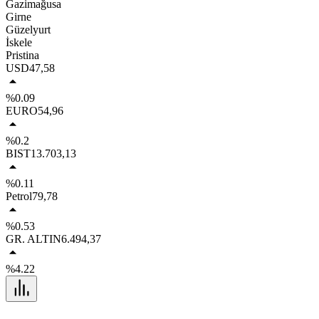
Gazimağusa
Girne
Güzelyurt
İskele
Pristina
USD
47,58
%0.09
EURO
54,96
%0.2
BIST
13.703,13
%0.11
Petrol
79,78
%0.53
GR. ALTIN
6.494,37
%4.22