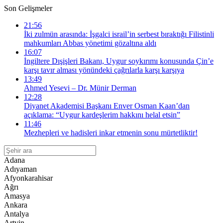
Son Gelişmeler
21:56
İki zulmün arasında: İşgalci israil’in serbest bıraktığı Filistinli
mahkumları Abbas yönetimi gözaltına aldı
16:07
İngiltere Dışişleri Bakanı, Uygur soykırımı konusunda Çin’e
karşı tavır alması yönündeki çağrılarla karşı karşıya
13:49
Ahmed Yesevi – Dr. Münir Derman
12:28
Diyanet Akademisi Başkanı Enver Osman Kaan’dan
açıklama: “Uygur kardeşlerim hakkını helal etsin”
11:46
Mezhepleri ve hadisleri inkar etmenin sonu mürtetliktir!
Adana
Adıyaman
Afyonkarahisar
Ağrı
Amasya
Ankara
Antalya
Artvin