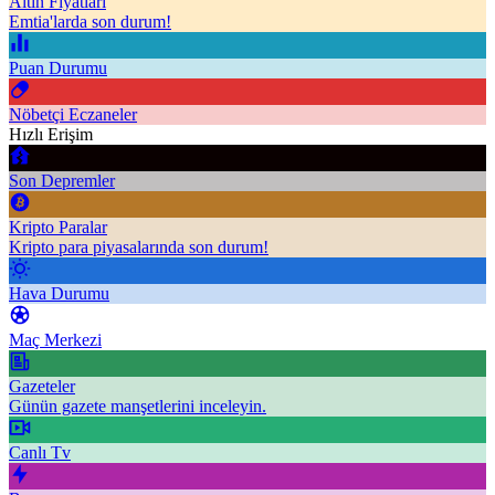
Altın Fiyatları
Emtia'larda son durum!
Puan Durumu
Nöbetçi Eczaneler
Hızlı Erişim
Son Depremler
Kripto Paralar
Kripto para piyasalarında son durum!
Hava Durumu
Maç Merkezi
Gazeteler
Günün gazete manşetlerini inceleyin.
Canlı Tv