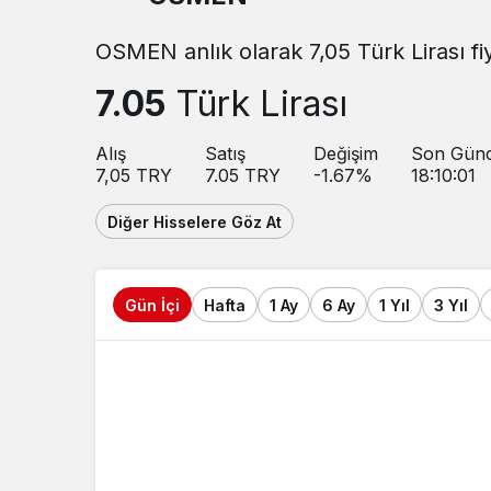
OSMEN anlık olarak 7,05 Türk Lirası fi
7.05
Türk Lirası
Alış
Satış
Değişim
Son Günc
7,05
TRY
7.05
TRY
-1.67
%
18:10:01
Diğer Hisselere Göz At
Gün İçi
Hafta
1 Ay
6 Ay
1 Yıl
3 Yıl