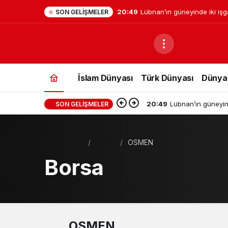
20:49
Lübnan’ın güneyinde iki işga
SON GELIŞMELER
yaralandı
İslam Dünyası
Türk Dünyası
Dünya
20:49
Lübnan’ın güneyind
SON GELIŞMELER
Haberler
Borsa
OSMEN
Borsa
OSMEN