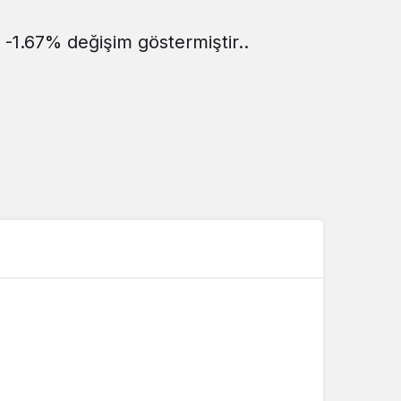
Sistem Modu
 -1.67% değişim göstermiştir..
Sistem modunu seçin.