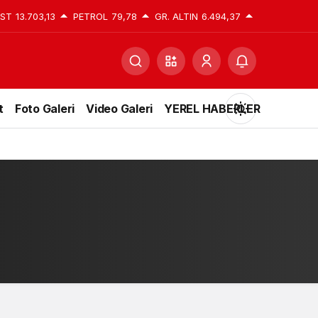
IST
13.703,13
PETROL
79,78
GR. ALTIN
6.494,37
t
Foto Galeri
Video Galeri
YEREL HABERLER
Mod
değiştir
Gündüz Modu
Gündüz modunu seçin.
Gece Modu
Gece modunu seçin.