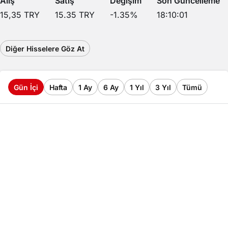
Alış
Satış
Değişim
Son Güncelleme
15,35
TRY
15.35
TRY
-1.35
%
18:10:01
Diğer Hisselere Göz At
Gün İçi
Hafta
1 Ay
6 Ay
1 Yıl
3 Yıl
Tümü