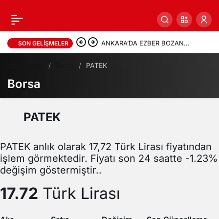
ANKARA’DA EZBER BOZAN
SON GELIŞMELER
TEOPOLİTİK ANALİZ: “ÇİN-
Haberler
Borsa
PATEK
Borsa
SİYONİZM İTTİFAKI’NİN
BİLİNMEYENLERİ”
PATEK
PATEK anlık olarak 17,72 Türk Lirası fiyatından
işlem görmektedir. Fiyatı son 24 saatte -1.23%
değişim göstermiştir..
17.72
Türk Lirası