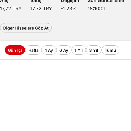
Alış
Satış
Değişim
Son Güncelleme
17,72
TRY
17.72
TRY
-1.23
%
18:10:01
Diğer Hisselere Göz At
Gün İçi
Hafta
1 Ay
6 Ay
1 Yıl
3 Yıl
Tümü