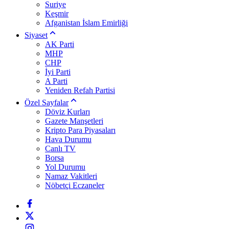
Suriye
Keşmir
Afganistan İslam Emirliği
Siyaset
AK Parti
MHP
CHP
İyi Parti
A Parti
Yeniden Refah Partisi
Özel Sayfalar
Döviz Kurları
Gazete Manşetleri
Kripto Para Piyasaları
Hava Durumu
Canlı TV
Borsa
Yol Durumu
Namaz Vakitleri
Nöbetçi Eczaneler