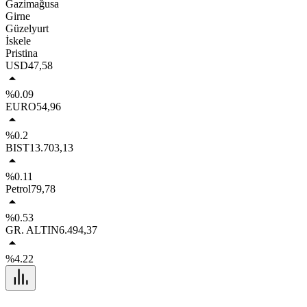
Gazimağusa
Girne
Güzelyurt
İskele
Pristina
USD
47,58
%0.09
EURO
54,96
%0.2
BIST
13.703,13
%0.11
Petrol
79,78
%0.53
GR. ALTIN
6.494,37
%4.22