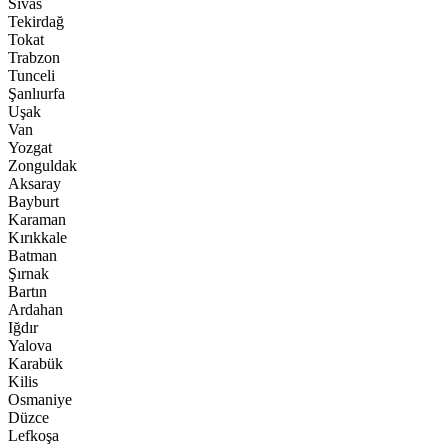
Sivas
Tekirdağ
Tokat
Trabzon
Tunceli
Şanlıurfa
Uşak
Van
Yozgat
Zonguldak
Aksaray
Bayburt
Karaman
Kırıkkale
Batman
Şırnak
Bartın
Ardahan
Iğdır
Yalova
Karabük
Kilis
Osmaniye
Düzce
Lefkoşa