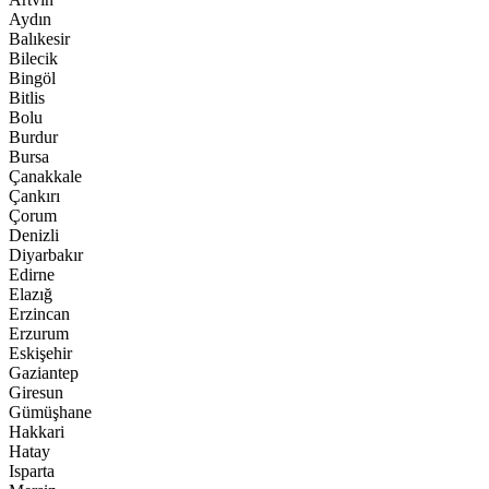
Aydın
Balıkesir
Bilecik
Bingöl
Bitlis
Bolu
Burdur
Bursa
Çanakkale
Çankırı
Çorum
Denizli
Diyarbakır
Edirne
Elazığ
Erzincan
Erzurum
Eskişehir
Gaziantep
Giresun
Gümüşhane
Hakkari
Hatay
Isparta