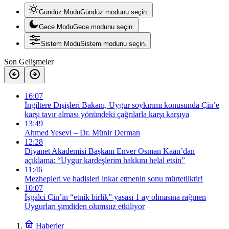
Gündüz Modu
Gündüz modunu seçin.
Gece Modu
Gece modunu seçin.
Sistem Modu
Sistem modunu seçin.
Son Gelişmeler
16:07
İngiltere Dışişleri Bakanı, Uygur soykırımı konusunda Çin’e
karşı tavır alması yönündeki çağrılarla karşı karşıya
13:49
Ahmed Yesevi – Dr. Münir Derman
12:28
Diyanet Akademisi Başkanı Enver Osman Kaan’dan
açıklama: “Uygur kardeşlerim hakkını helal etsin”
11:46
Mezhepleri ve hadisleri inkar etmenin sonu mürtetliktir!
10:07
İşgalci Çin’in “etnik birlik” yasası 1 ay olmasına rağmen
Uygurları şimdiden olumsuz etkiliyor
Haberler