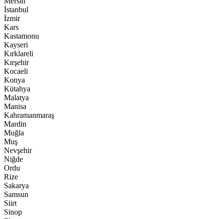
Mersin
İstanbul
İzmir
Kars
Kastamonu
Kayseri
Kırklareli
Kırşehir
Kocaeli
Konya
Kütahya
Malatya
Manisa
Kahramanmaraş
Mardin
Muğla
Muş
Nevşehir
Niğde
Ordu
Rize
Sakarya
Samsun
Siirt
Sinop