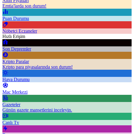
Altın Fiyatları
Emtia'larda son durum!
Puan Durumu
Nöbetçi Eczaneler
Hızlı Erişim
Son Depremler
Kripto Paralar
Kripto para piyasalarında son durum!
Hava Durumu
Maç Merkezi
Gazeteler
Günün gazete manşetlerini inceleyin.
Canlı Tv