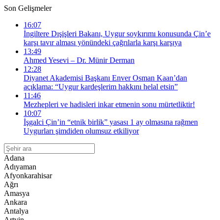
Son Gelişmeler
16:07
İngiltere Dışişleri Bakanı, Uygur soykırımı konusunda Çin’e
karşı tavır alması yönündeki çağrılarla karşı karşıya
13:49
Ahmed Yesevi – Dr. Münir Derman
12:28
Diyanet Akademisi Başkanı Enver Osman Kaan’dan
açıklama: “Uygur kardeşlerim hakkını helal etsin”
11:46
Mezhepleri ve hadisleri inkar etmenin sonu mürtetliktir!
10:07
İşgalci Çin’in “etnik birlik” yasası 1 ay olmasına rağmen
Uygurları şimdiden olumsuz etkiliyor
Adana
Adıyaman
Afyonkarahisar
Ağrı
Amasya
Ankara
Antalya
Artvin