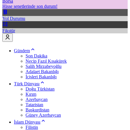
Borsa
Hisse senetlerinde son durum!
Yol Durumu
Fikstür
Gündem
Son Dakika
Necip Fazıl Kısakürek
Salih Mirzabeyoğlu
Adalaet Bakanlığı
İçişleri Bakanlığı
Türk Dünyası
Doğu Türkistan
Kırım
Azerbaycan
Tataristan
Başkurdistan
Güney Azerbaycan
İslam Dünyası
Filistin