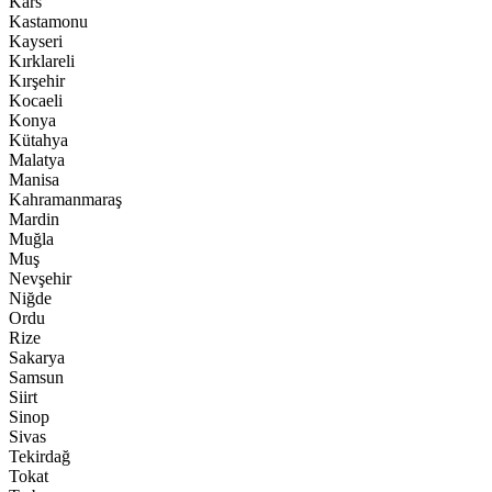
Kars
Kastamonu
Kayseri
Kırklareli
Kırşehir
Kocaeli
Konya
Kütahya
Malatya
Manisa
Kahramanmaraş
Mardin
Muğla
Muş
Nevşehir
Niğde
Ordu
Rize
Sakarya
Samsun
Siirt
Sinop
Sivas
Tekirdağ
Tokat