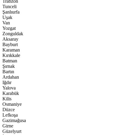
Trabzon
Tunceli
Şanlıurfa
Uşak
Van
Yozgat
Zonguldak
Aksaray
Bayburt
Karaman
Kırıkkale
Batman
Şırnak
Bartın
Ardahan
Iğdır
Yalova
Karabük
Kilis
Osmaniye
Düzce
Lefkoşa
Gazimağusa
Girne
Güzelyurt