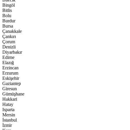
Bingöl
Bitlis
Bolu
Burdur
Bursa
Çanakkale
Çankırı
Çorum
Denizli
Diyarbakır
Edirne
Elazığ
Erzincan
Erzurum
Eskişehir
Gaziantep
Giresun
Gümüşhane
Hakkari
Hatay
Isparta
Mersin
İstanbul
İzmir