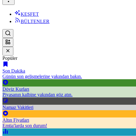
KEŞFET
BÜLTENLER
Popüler
Son Dakika
Günün son gelişmelerine yakından bakın.
Döviz Kurları
Piyasanın kalbine yakından göz atın.
Namaz Vakitleri
Altın Fiyatları
Emtia'larda son durum!