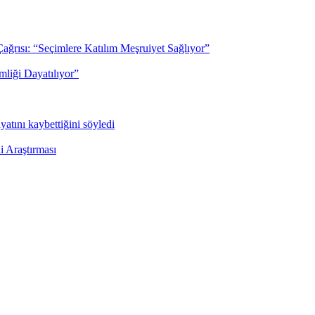
rısı: “Seçimlere Katılım Meşruiyet Sağlıyor”
mliği Dayatılıyor”
yatını kaybettiğini söyledi
i Araştırması