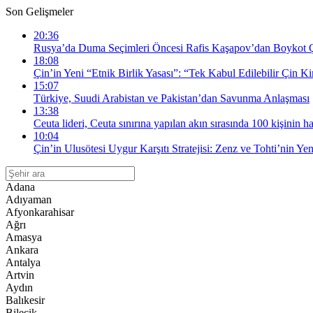
Son Gelişmeler
20:36
Rusya’da Duma Seçimleri Öncesi Rafis Kaşapov’dan Boykot Çağ
18:08
Çin’in Yeni “Etnik Birlik Yasası”: “Tek Kabul Edilebilir Çin Ki
15:07
Türkiye, Suudi Arabistan ve Pakistan’dan Savunma Anlaşması
13:38
Ceuta lideri, Ceuta sınırına yapılan akın sırasında 100 kişinin ha
10:04
Çin’in Ulusötesi Uygur Karşıtı Stratejisi: Zenz ve Tohti’nin Yen
Adana
Adıyaman
Afyonkarahisar
Ağrı
Amasya
Ankara
Antalya
Artvin
Aydın
Balıkesir
Bilecik