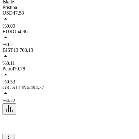
İskele
Pristina
USD
47,58
%0.09
EURO
54,96
%0.2
BIST
13.703,13
%0.11
Petrol
79,78
%0.53
GR. ALTIN
6.494,37
%4.22