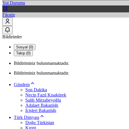
Yol Durumu
Fikstür
Bildirimler
Sosyal (0)
Takip (0)
Bildiriminiz bulunmamaktadır.
Bildiriminiz bulunmamaktadır.
Gündem
Son Dakika
Necip Fazıl Kısakürek
Salih Mirzabeyoğlu
Adalaet Bakanlığı
İçişleri Bakanlığı
Türk Dünyası
Doğu Türkistan
Kırım