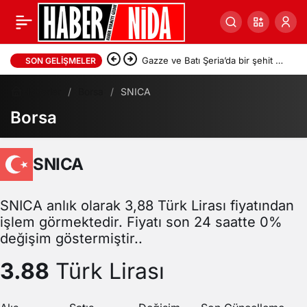
Gazze ve Batı Şeria’da bir şehit ve
SON GELIŞMELER
onlarca yaralı
Haberler
Borsa
SNICA
Borsa
SNICA
SNICA anlık olarak 3,88 Türk Lirası fiyatından
işlem görmektedir. Fiyatı son 24 saatte 0%
değişim göstermiştir..
3.88
Türk Lirası