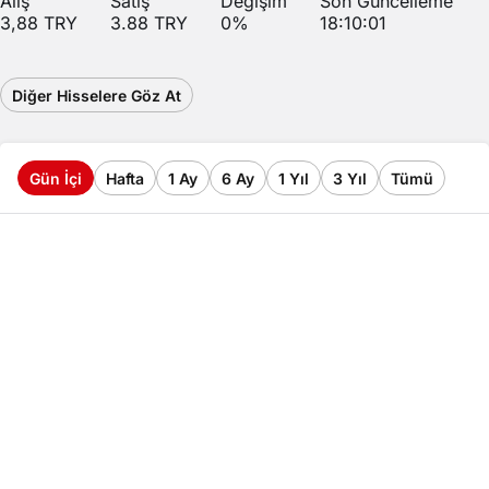
Alış
Satış
Değişim
Son Güncelleme
3,88
TRY
3.88
TRY
0
%
18:10:01
Diğer Hisselere Göz At
Gün İçi
Hafta
1 Ay
6 Ay
1 Yıl
3 Yıl
Tümü