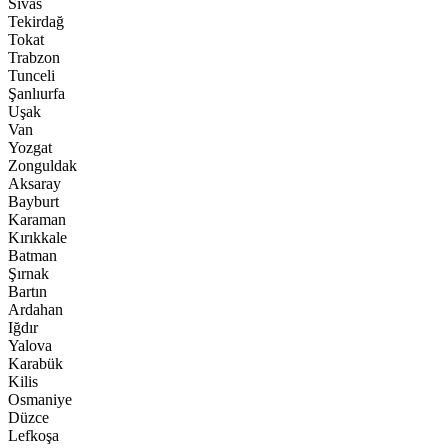
Sivas
Tekirdağ
Tokat
Trabzon
Tunceli
Şanlıurfa
Uşak
Van
Yozgat
Zonguldak
Aksaray
Bayburt
Karaman
Kırıkkale
Batman
Şırnak
Bartın
Ardahan
Iğdır
Yalova
Karabük
Kilis
Osmaniye
Düzce
Lefkoşa