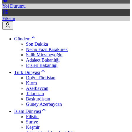
Yol Durumu
Fikstür
Gündem
Son Dakika
Necip Fazıl Kısakürek
Salih Mirzabeyoğlu
Adalaet Bakanlığı
İçişleri Bakanlığı
Türk Dünyası
Doğu Türkistan
Kırım
Azerbaycan
Tataristan
Başkurdistan
Güney Azerbaycan
İslam Dünyası
Filistin
Suriye
Keşmir