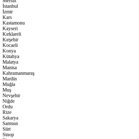
Mersin
İstanbul
İzmir
Kars
Kastamonu
Kayseri
Kırklareli
Kırşehir
Kocaeli
Konya
Kütahya
Malatya
Manisa
Kahramanmaraş
Mardin
Muğla
Muş
Nevşehir
Niğde
Ordu
Rize
Sakarya
Samsun
Siirt
Sinop