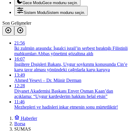
Gece Modu
Gece modunu seçin.
Sistem Modu
Sistem modunu seçin.
Son Gelişmeler
21:56
İki zulmün arasında: İşgalci israil’in serbest bıraktığı Filistinli
mahkumları Abbas yönetimi gözaltına aldı
16:07
İngiltere Dışişleri Bakanı, Uygur soykırımı konusunda Çin’e
karşı tavır alması yönündeki çağrılarla karşı karşıya
13:49
Ahmed Yesevi – Dr. Münir Derman
12:28
Diyanet Akademisi Başkanı Enver Osman Kaan’dan
açıklama: “Uygur kardeşlerim hakkını helal etsin”
11:46
Mezhepleri ve hadisleri inkar etmenin sonu mürtetliktir!
Haberler
Borsa
SUMAS