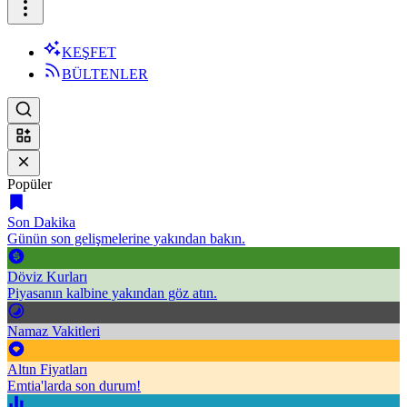
KEŞFET
BÜLTENLER
Popüler
Son Dakika
Günün son gelişmelerine yakından bakın.
Döviz Kurları
Piyasanın kalbine yakından göz atın.
Namaz Vakitleri
Altın Fiyatları
Emtia'larda son durum!