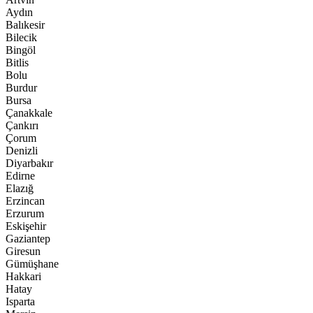
Aydın
Balıkesir
Bilecik
Bingöl
Bitlis
Bolu
Burdur
Bursa
Çanakkale
Çankırı
Çorum
Denizli
Diyarbakır
Edirne
Elazığ
Erzincan
Erzurum
Eskişehir
Gaziantep
Giresun
Gümüşhane
Hakkari
Hatay
Isparta