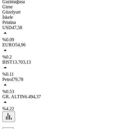
Gazimağusa
Girne
Güzelyurt
İskele
Pristina
USD
47,58
%0.09
EURO
54,96
%0.2
BIST
13.703,13
%0.11
Petrol
79,78
%0.53
GR. ALTIN
6.494,37
%4.22