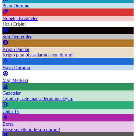
Puan Durumu
Nöbetçi Eczaneler
Hızlı Erişim
Son Depremler
Kripto Paralar
Kripto para piyasalarında son durum!
Hava Durumu
Maç Merkezi
Gazeteler
Günün gazete manşetlerini inceleyin.
Canlı Tv
Borsa
Hisse senetlerinde son durum!