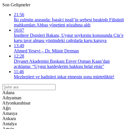
Son Gelişmeler
21:56
İki zulmün arasında: İşgalci israil’in serbest bıraktığı Filistinli
mahkumları Abbas yönetimi gözaltına aldı
16:07
İngiltere Dışişleri Bakanı, Uygur soykırımı konusunda Çin’e
karşı tavır alması yönündeki çağrılarla karşı karşıya
13:49
Ahmed Yesevi – Dr. Münir Derman
12:28
Diyanet Akademisi Başkanı Enver Osman Kaan’dan
açıklama: “Uygur kardeşlerim hakkını helal etsin”
11:46
Mezhepleri ve hadisleri inkar etmenin sonu mürtetliktir!
Adana
Adıyaman
Afyonkarahisar
Ağrı
Amasya
Ankara
Antalya
Artvin