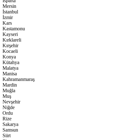
Isparta
Mersin
İstanbul
İzmir
Kars
Kastamonu
Kayseri
Kırklareli
Kırşehir
Kocaeli
Konya
Kütahya
Malatya
Manisa
Kahramanmaraş
Mardin
Muğla
Muş
Nevşehir
Niğde
Ordu
Rize
Sakarya
Samsun
Siirt