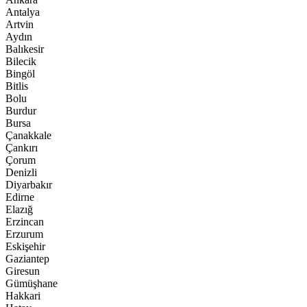
Antalya
Artvin
Aydın
Balıkesir
Bilecik
Bingöl
Bitlis
Bolu
Burdur
Bursa
Çanakkale
Çankırı
Çorum
Denizli
Diyarbakır
Edirne
Elazığ
Erzincan
Erzurum
Eskişehir
Gaziantep
Giresun
Gümüşhane
Hakkari