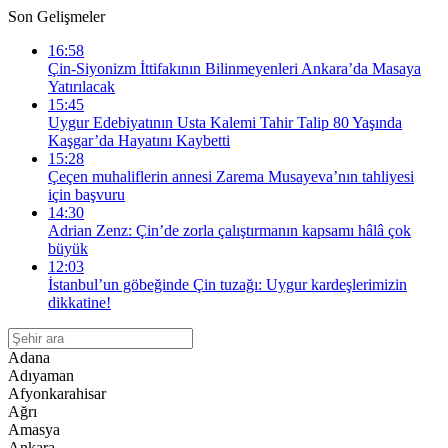
Son Gelişmeler
16:58
Çin-Siyonizm İttifakının Bilinmeyenleri Ankara’da Masaya
Yatırılacak
15:45
Uygur Edebiyatının Usta Kalemi Tahir Talip 80 Yaşında
Kaşgar’da Hayatını Kaybetti
15:28
Çeçen muhaliflerin annesi Zarema Musayeva’nın tahliyesi
için başvuru
14:30
Adrian Zenz: Çin’de zorla çalıştırmanın kapsamı hâlâ çok
büyük
12:03
İstanbul’un göbeğinde Çin tuzağı: Uygur kardeşlerimizin
dikkatine!
Adana
Adıyaman
Afyonkarahisar
Ağrı
Amasya
Ankara