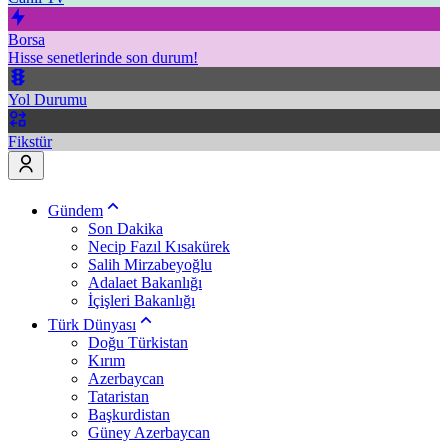
Borsa
Hisse senetlerinde son durum!
Yol Durumu
Fikstür
Gündem
Son Dakika
Necip Fazıl Kısakürek
Salih Mirzabeyoğlu
Adalaet Bakanlığı
İçişleri Bakanlığı
Türk Dünyası
Doğu Türkistan
Kırım
Azerbaycan
Tataristan
Başkurdistan
Güney Azerbaycan