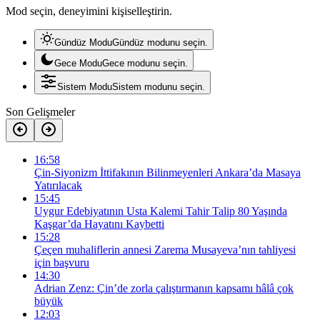
Mod seçin, deneyimini kişiselleştirin.
Gündüz Modu
Gündüz modunu seçin.
Gece Modu
Gece modunu seçin.
Sistem Modu
Sistem modunu seçin.
Son Gelişmeler
16:58
Çin-Siyonizm İttifakının Bilinmeyenleri Ankara’da Masaya
Yatırılacak
15:45
Uygur Edebiyatının Usta Kalemi Tahir Talip 80 Yaşında
Kaşgar’da Hayatını Kaybetti
15:28
Çeçen muhaliflerin annesi Zarema Musayeva’nın tahliyesi
için başvuru
14:30
Adrian Zenz: Çin’de zorla çalıştırmanın kapsamı hâlâ çok
büyük
12:03