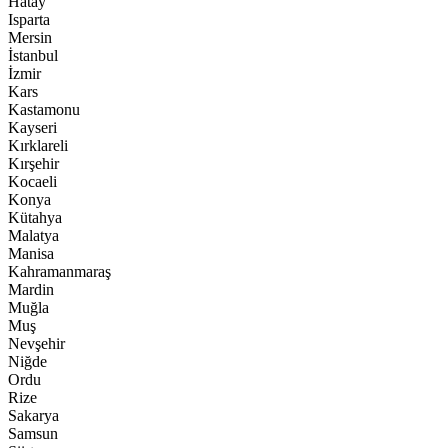
Hatay
Isparta
Mersin
İstanbul
İzmir
Kars
Kastamonu
Kayseri
Kırklareli
Kırşehir
Kocaeli
Konya
Kütahya
Malatya
Manisa
Kahramanmaraş
Mardin
Muğla
Muş
Nevşehir
Niğde
Ordu
Rize
Sakarya
Samsun