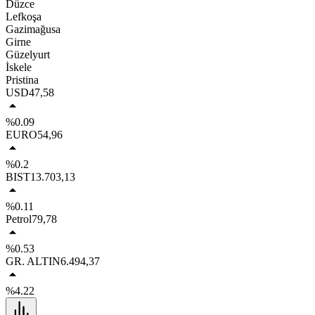
Düzce
Lefkoşa
Gazimağusa
Girne
Güzelyurt
İskele
Pristina
USD
47,58
%0.09
EURO
54,96
%0.2
BIST
13.703,13
%0.11
Petrol
79,78
%0.53
GR. ALTIN
6.494,37
%4.22