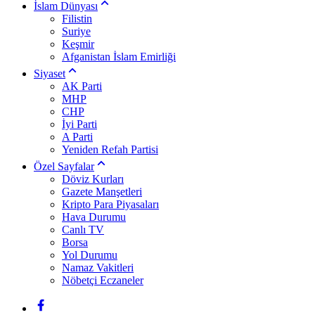
İslam Dünyası
Filistin
Suriye
Keşmir
Afganistan İslam Emirliği
Siyaset
AK Parti
MHP
CHP
İyi Parti
A Parti
Yeniden Refah Partisi
Özel Sayfalar
Döviz Kurları
Gazete Manşetleri
Kripto Para Piyasaları
Hava Durumu
Canlı TV
Borsa
Yol Durumu
Namaz Vakitleri
Nöbetçi Eczaneler