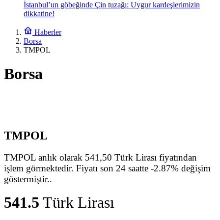
İstanbul’un göbeğinde Çin tuzağı: Uygur kardeşlerimizin
dikkatine!
Haberler
Borsa
TMPOL
Borsa
TMPOL
TMPOL anlık olarak 541,50 Türk Lirası fiyatından
işlem görmektedir. Fiyatı son 24 saatte -2.87% değişim
göstermiştir..
541.5
Türk Lirası