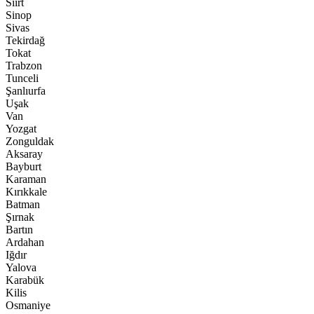
Siirt
Sinop
Sivas
Tekirdağ
Tokat
Trabzon
Tunceli
Şanlıurfa
Uşak
Van
Yozgat
Zonguldak
Aksaray
Bayburt
Karaman
Kırıkkale
Batman
Şırnak
Bartın
Ardahan
Iğdır
Yalova
Karabük
Kilis
Osmaniye