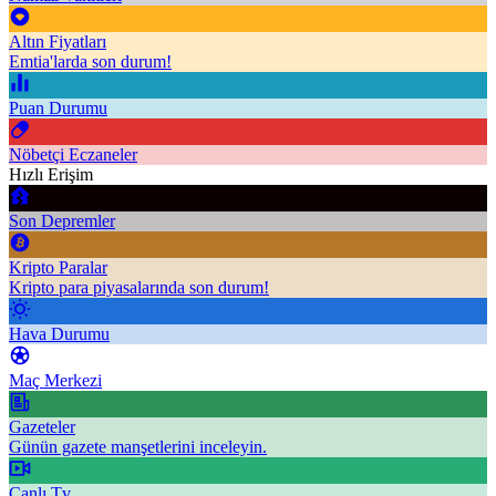
Altın Fiyatları
Emtia'larda son durum!
Puan Durumu
Nöbetçi Eczaneler
Hızlı Erişim
Son Depremler
Kripto Paralar
Kripto para piyasalarında son durum!
Hava Durumu
Maç Merkezi
Gazeteler
Günün gazete manşetlerini inceleyin.
Canlı Tv