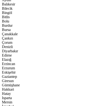
Balıkesir
Bilecik
Bingöl
Bitlis
Bolu
Burdur
Bursa
Çanakkale
Çankırı
Çorum
Denizli
Diyarbakır
Edirne
Elazığ
Erzincan
Erzurum
Eskişehir
Gaziantep
Giresun
Gümüşhane
Hakkari
Hatay
Isparta
Mersin