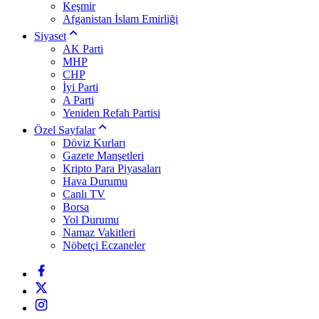
Keşmir
Afganistan İslam Emirliği
Siyaset
AK Parti
MHP
CHP
İyi Parti
A Parti
Yeniden Refah Partisi
Özel Sayfalar
Döviz Kurları
Gazete Manşetleri
Kripto Para Piyasaları
Hava Durumu
Canlı TV
Borsa
Yol Durumu
Namaz Vakitleri
Nöbetçi Eczaneler