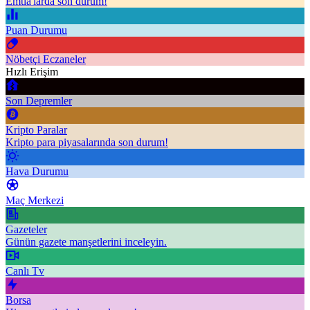
Emtia'larda son durum!
Puan Durumu
Nöbetçi Eczaneler
Hızlı Erişim
Son Depremler
Kripto Paralar
Kripto para piyasalarında son durum!
Hava Durumu
Maç Merkezi
Gazeteler
Günün gazete manşetlerini inceleyin.
Canlı Tv
Borsa