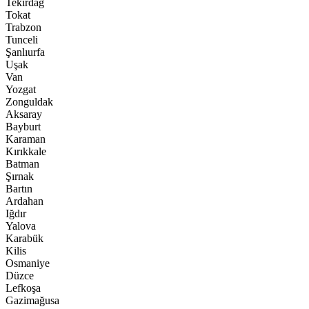
Tekirdağ
Tokat
Trabzon
Tunceli
Şanlıurfa
Uşak
Van
Yozgat
Zonguldak
Aksaray
Bayburt
Karaman
Kırıkkale
Batman
Şırnak
Bartın
Ardahan
Iğdır
Yalova
Karabük
Kilis
Osmaniye
Düzce
Lefkoşa
Gazimağusa