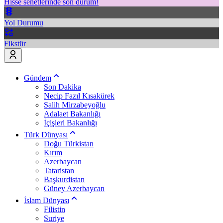
Hisse senetlerinde son durum!
Yol Durumu
Fikstür
Gündem
Son Dakika
Necip Fazıl Kısakürek
Salih Mirzabeyoğlu
Adalaet Bakanlığı
İçişleri Bakanlığı
Türk Dünyası
Doğu Türkistan
Kırım
Azerbaycan
Tataristan
Başkurdistan
Güney Azerbaycan
İslam Dünyası
Filistin
Suriye