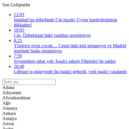
Son Gelişmeler
12:03
İstanbul’un göbeğinde Çin tuzağı: Uygur kardeşlerimizin
dikkatine!
10:05
Çin, Özbekistan’daki varlığını genişletiyor
8:25
Yüzlerce evsiz çocuk… Ceuta’daki kriz tırmanıyor ve Madrid
üzerinde baskı oluşturuyor
7:59
Siyonistlere rahat yok: İşgalci askere Filipinler’de saldırı
20:49
Lübnan’ın güneyinde iki işgalci geberdi, yedi işgalci yaralandı
Adana
Adıyaman
Afyonkarahisar
Ağrı
Amasya
Ankara
Antalya
Artvin
Aydın