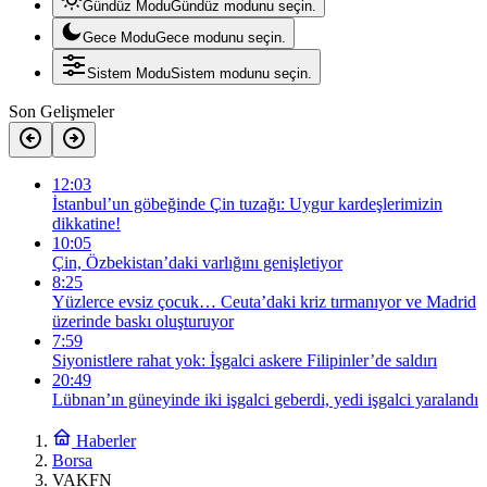
Gündüz Modu
Gündüz modunu seçin.
Gece Modu
Gece modunu seçin.
Sistem Modu
Sistem modunu seçin.
Son Gelişmeler
12:03
İstanbul’un göbeğinde Çin tuzağı: Uygur kardeşlerimizin
dikkatine!
10:05
Çin, Özbekistan’daki varlığını genişletiyor
8:25
Yüzlerce evsiz çocuk… Ceuta’daki kriz tırmanıyor ve Madrid
üzerinde baskı oluşturuyor
7:59
Siyonistlere rahat yok: İşgalci askere Filipinler’de saldırı
20:49
Lübnan’ın güneyinde iki işgalci geberdi, yedi işgalci yaralandı
Haberler
Borsa
VAKFN