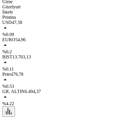
Girne
Güzelyurt
İskele
Pristina
USD
47,58
%0.09
EURO
54,96
%0.2
BIST
13.703,13
%0.11
Petrol
79,78
%0.53
GR. ALTIN
6.494,37
%4.22