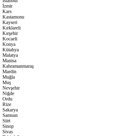
İstanbul
İzmir
Kars
Kastamonu
Kayseri
Kırklareli
Kırşehir
Kocaeli
Konya
Kütahya
Malatya
Manisa
Kahramanmaraş
Mardin
Muğla
Muş
Nevşehir
Niğde
Ordu
Rize
Sakarya
Samsun
Siirt
Sinop
Sivas