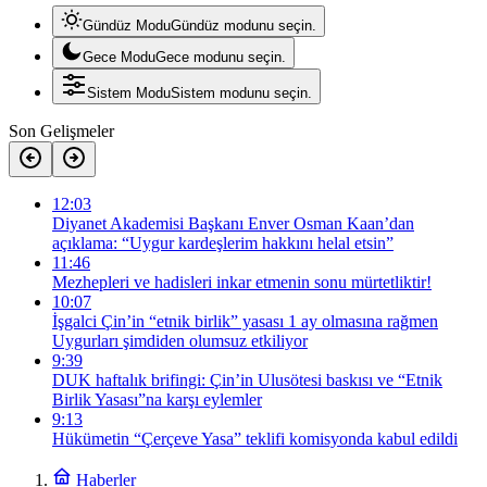
Gündüz Modu
Gündüz modunu seçin.
Gece Modu
Gece modunu seçin.
Sistem Modu
Sistem modunu seçin.
Son Gelişmeler
12:03
Diyanet Akademisi Başkanı Enver Osman Kaan’dan
açıklama: “Uygur kardeşlerim hakkını helal etsin”
11:46
Mezhepleri ve hadisleri inkar etmenin sonu mürtetliktir!
10:07
İşgalci Çin’in “etnik birlik” yasası 1 ay olmasına rağmen
Uygurları şimdiden olumsuz etkiliyor
9:39
DUK haftalık brifingi: Çin’in Ulusötesi baskısı ve “Etnik
Birlik Yasası”na karşı eylemler
9:13
Hükümetin “Çerçeve Yasa” teklifi komisyonda kabul edildi
Haberler