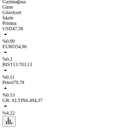
Gazimağusa
Girne
Güzelyurt
İskele
Pristina
USD
47,58
%0.09
EURO
54,96
%0.2
BIST
13.703,13
%0.11
Petrol
79,78
%0.53
GR. ALTIN
6.494,37
%4.22