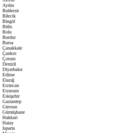
Aydın
Balıkesir
Bilecik
Bingöl
Bitlis
Bolu
Burdur
Bursa
Çanakkale
Çankırı
Çorum
Denizli
Diyarbakır
Edirne
Elazığ
Erzincan
Erzurum
Eskişehir
Gaziantep
Giresun
Gümüşhane
Hakkari
Hatay
Isparta