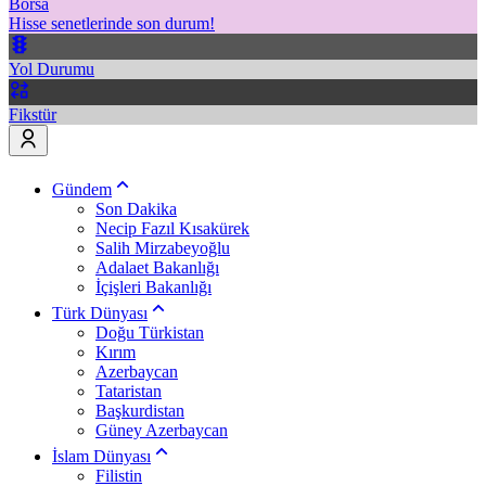
Borsa
Hisse senetlerinde son durum!
Yol Durumu
Fikstür
Gündem
Son Dakika
Necip Fazıl Kısakürek
Salih Mirzabeyoğlu
Adalaet Bakanlığı
İçişleri Bakanlığı
Türk Dünyası
Doğu Türkistan
Kırım
Azerbaycan
Tataristan
Başkurdistan
Güney Azerbaycan
İslam Dünyası
Filistin