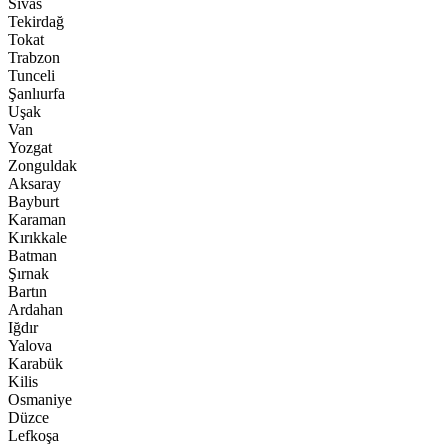
Sivas
Tekirdağ
Tokat
Trabzon
Tunceli
Şanlıurfa
Uşak
Van
Yozgat
Zonguldak
Aksaray
Bayburt
Karaman
Kırıkkale
Batman
Şırnak
Bartın
Ardahan
Iğdır
Yalova
Karabük
Kilis
Osmaniye
Düzce
Lefkoşa