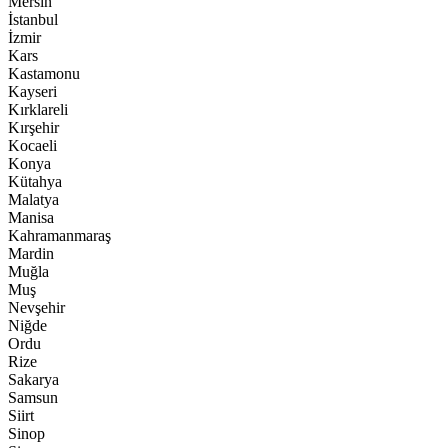
Mersin
İstanbul
İzmir
Kars
Kastamonu
Kayseri
Kırklareli
Kırşehir
Kocaeli
Konya
Kütahya
Malatya
Manisa
Kahramanmaraş
Mardin
Muğla
Muş
Nevşehir
Niğde
Ordu
Rize
Sakarya
Samsun
Siirt
Sinop