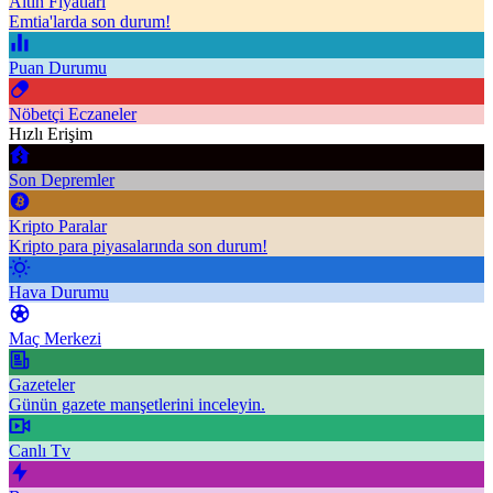
Altın Fiyatları
Emtia'larda son durum!
Puan Durumu
Nöbetçi Eczaneler
Hızlı Erişim
Son Depremler
Kripto Paralar
Kripto para piyasalarında son durum!
Hava Durumu
Maç Merkezi
Gazeteler
Günün gazete manşetlerini inceleyin.
Canlı Tv