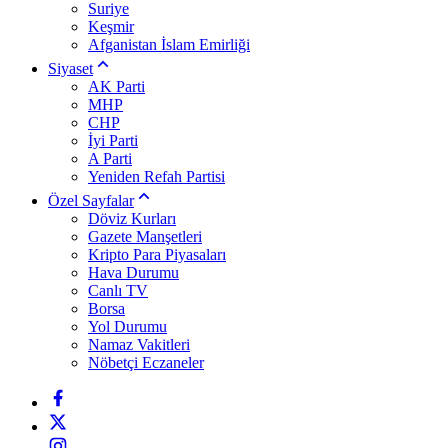
Suriye
Keşmir
Afganistan İslam Emirliği
Siyaset
AK Parti
MHP
CHP
İyi Parti
A Parti
Yeniden Refah Partisi
Özel Sayfalar
Döviz Kurları
Gazete Manşetleri
Kripto Para Piyasaları
Hava Durumu
Canlı TV
Borsa
Yol Durumu
Namaz Vakitleri
Nöbetçi Eczaneler