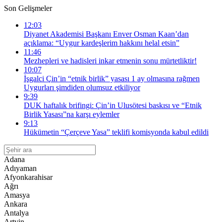
Son Gelişmeler
12:03
Diyanet Akademisi Başkanı Enver Osman Kaan’dan
açıklama: “Uygur kardeşlerim hakkını helal etsin”
11:46
Mezhepleri ve hadisleri inkar etmenin sonu mürtetliktir!
10:07
İşgalci Çin’in “etnik birlik” yasası 1 ay olmasına rağmen
Uygurları şimdiden olumsuz etkiliyor
9:39
DUK haftalık brifingi: Çin’in Ulusötesi baskısı ve “Etnik
Birlik Yasası”na karşı eylemler
9:13
Hükümetin “Çerçeve Yasa” teklifi komisyonda kabul edildi
Adana
Adıyaman
Afyonkarahisar
Ağrı
Amasya
Ankara
Antalya
Artvin