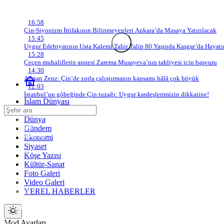
Son Gelişmeler
16:58
Çin-Siyonizm İttifakının Bilinmeyenleri Ankara’da Masaya Yatırılacak
15:45
Uygur Edebiyatının Usta Kalemi Tahir Talip 80 Yaşında Kaşgar’da Hayatı
15:28
Çeçen muhaliflerin annesi Zarema Musayeva’nın tahliyesi için başvuru
14:30
Adrian Zenz: Çin’de zorla çalıştırmanın kapsamı hâlâ çok büyük
12:03
İstanbul’un göbeğinde Çin tuzağı: Uygur kardeşlerimizin dikkatine!
İslam Dünyası
Türk Dünyası
Dünya
Adana
Adıyaman
Gündem
Afyonkarahisar
Ekonomi
Ağrı
Siyaset
Amasya
Köşe Yazısı
Ankara
Kültür-Sanat
Antalya
Foto Galeri
Artvin
Video Galeri
Aydın
YEREL HABERLER
Balıkesir
Bilecik
Bingöl
Bitlis
Mod
Mod Ayarları
Bolu