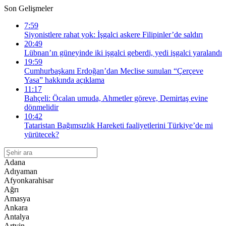
Son Gelişmeler
7:59
Siyonistlere rahat yok: İşgalci askere Filipinler’de saldırı
20:49
Lübnan’ın güneyinde iki işgalci geberdi, yedi işgalci yaralandı
19:59
Cumhurbaşkanı Erdoğan’dan Meclise sunulan “Çerçeve
Yasa” hakkında açıklama
11:17
Bahçeli: Öcalan umuda, Ahmetler göreve, Demirtaş evine
dönmelidir
10:42
Tataristan Bağımsızlık Hareketi faaliyetlerini Türkiye’de mi
yürütecek?
Adana
Adıyaman
Afyonkarahisar
Ağrı
Amasya
Ankara
Antalya
Artvin