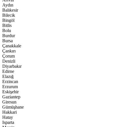
Aydın
Balıkesir
Bilecik
Bingöl
Bitlis
Bolu
Burdur
Bursa
Çanakkale
Çankırı
Çorum
Denizli
Diyarbakır
Edirne
Elazığ
Erzincan
Erzurum
Eskişehir
Gaziantep
Giresun
Gümüşhane
Hakkari
Hatay
Isparta