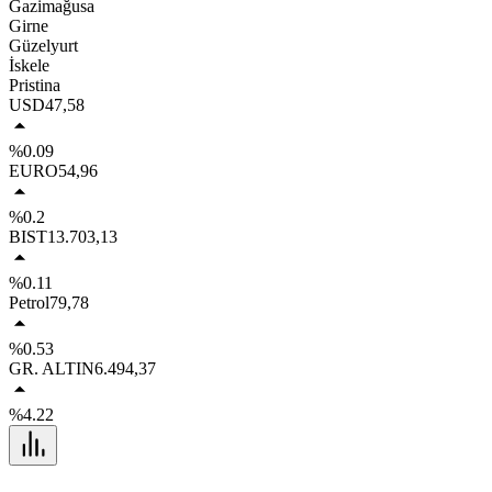
Gazimağusa
Girne
Güzelyurt
İskele
Pristina
USD
47,58
%0.09
EURO
54,96
%0.2
BIST
13.703,13
%0.11
Petrol
79,78
%0.53
GR. ALTIN
6.494,37
%4.22