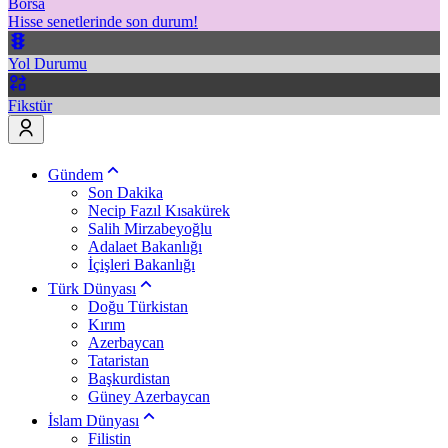
Borsa
Hisse senetlerinde son durum!
Yol Durumu
Fikstür
Gündem
Son Dakika
Necip Fazıl Kısakürek
Salih Mirzabeyoğlu
Adalaet Bakanlığı
İçişleri Bakanlığı
Türk Dünyası
Doğu Türkistan
Kırım
Azerbaycan
Tataristan
Başkurdistan
Güney Azerbaycan
İslam Dünyası
Filistin