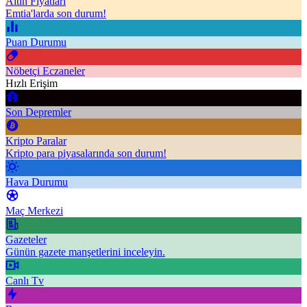
Altın Fiyatları
Emtia'larda son durum!
Puan Durumu
Nöbetçi Eczaneler
Hızlı Erişim
Son Depremler
Kripto Paralar
Kripto para piyasalarında son durum!
Hava Durumu
Maç Merkezi
Gazeteler
Günün gazete manşetlerini inceleyin.
Canlı Tv