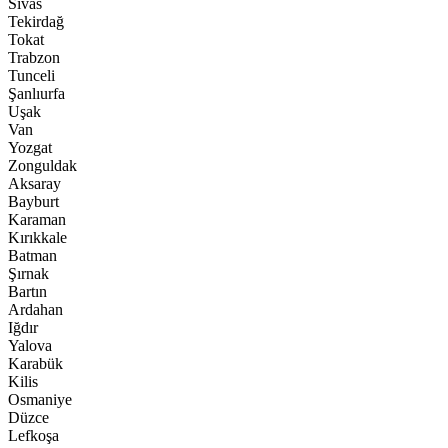
Sivas
Tekirdağ
Tokat
Trabzon
Tunceli
Şanlıurfa
Uşak
Van
Yozgat
Zonguldak
Aksaray
Bayburt
Karaman
Kırıkkale
Batman
Şırnak
Bartın
Ardahan
Iğdır
Yalova
Karabük
Kilis
Osmaniye
Düzce
Lefkoşa