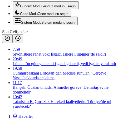
Gündüz Modu
Gündüz modunu seçin.
Gece Modu
Gece modunu seçin.
Sistem Modu
Sistem modunu seçin.
Son Gelişmeler
7:59
Siyonistlere rahat yok: İşgalci askere Filipinler’de saldırı
20:49
Lübnan’ın güneyinde iki işgalci geberdi, yedi işgalci yaralandı
19:59
Cumhurbaşkanı Erdoğan’dan Meclise sunulan “Çerçeve
Yasa” hakkında açıklama
11:17
Bahçeli: Öcalan umuda, Ahmetler göreve, Demirtaş evine
dönmelidir
10:42
Tataristan Bağımsızlık Hareketi faaliyetlerini Türkiye’de mi
yürütecek?
Haberler