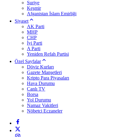
Suriye
Keşmir
Afganistan İslam Emirliği
Siyaset
AK Parti
MHP
CHP
İyi Parti
A Parti
Yeniden Refah Partisi
Özel Sayfalar
Döviz Kurları
Gazete Manşetleri
Kripto Para Piyasaları
Hava Durumu
Canlı TV
Borsa
Yol Durumu
Namaz Vakitleri
Nöbetçi Eczaneler