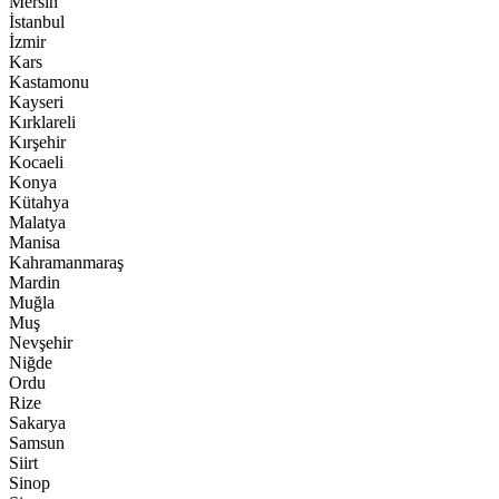
Mersin
İstanbul
İzmir
Kars
Kastamonu
Kayseri
Kırklareli
Kırşehir
Kocaeli
Konya
Kütahya
Malatya
Manisa
Kahramanmaraş
Mardin
Muğla
Muş
Nevşehir
Niğde
Ordu
Rize
Sakarya
Samsun
Siirt
Sinop