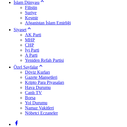
İslam Dünyası
Filistin
Suriye
Keşmir
Afganistan İslam Emirliği
Siyaset
AK Parti
MHP
CHP
İyi Parti
A Parti
Yeniden Refah Partisi
Özel Sayfalar
Döviz Kurları
Gazete Manşetleri
Kripto Para Piyasaları
Hava Durumu
Canlı TV
Borsa
Yol Durumu
Namaz Vakitleri
Nöbetçi Eczaneler