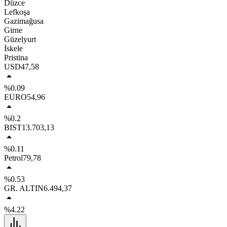
Düzce
Lefkoşa
Gazimağusa
Girne
Güzelyurt
İskele
Pristina
USD
47,58
%0.09
EURO
54,96
%0.2
BIST
13.703,13
%0.11
Petrol
79,78
%0.53
GR. ALTIN
6.494,37
%4.22