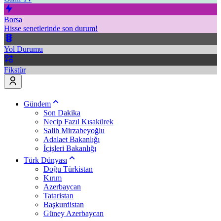
Borsa
Hisse senetlerinde son durum!
Yol Durumu
Fikstür
Gündem
Son Dakika
Necip Fazıl Kısakürek
Salih Mirzabeyoğlu
Adalaet Bakanlığı
İçişleri Bakanlığı
Türk Dünyası
Doğu Türkistan
Kırım
Azerbaycan
Tataristan
Başkurdistan
Güney Azerbaycan