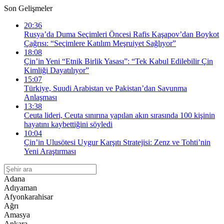
Son Gelişmeler
20:36
Rusya’da Duma Seçimleri Öncesi Rafis Kaşapov’dan Boykot
Çağrısı: “Seçimlere Katılım Meşruiyet Sağlıyor”
18:08
Çin’in Yeni “Etnik Birlik Yasası”: “Tek Kabul Edilebilir Çin
Kimliği Dayatılıyor”
15:07
Türkiye, Suudi Arabistan ve Pakistan’dan Savunma
Anlaşması
13:38
Ceuta lideri, Ceuta sınırına yapılan akın sırasında 100 kişinin
hayatını kaybettiğini söyledi
10:04
Çin’in Ulusötesi Uygur Karşıtı Stratejisi: Zenz ve Tohti’nin
Yeni Araştırması
Adana
Adıyaman
Afyonkarahisar
Ağrı
Amasya
Ankara