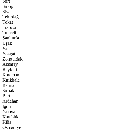
Siirt
Sinop
Sivas
Tekirdağ
Tokat
Trabzon
Tunceli
Şanlıurfa
Uşak
Van
Yozgat
Zonguldak
Aksaray
Bayburt
Karaman
Kırıkkale
Batman
Şırnak
Bartın
Ardahan
Iğdır
Yalova
Karabük
Kilis
Osmaniye