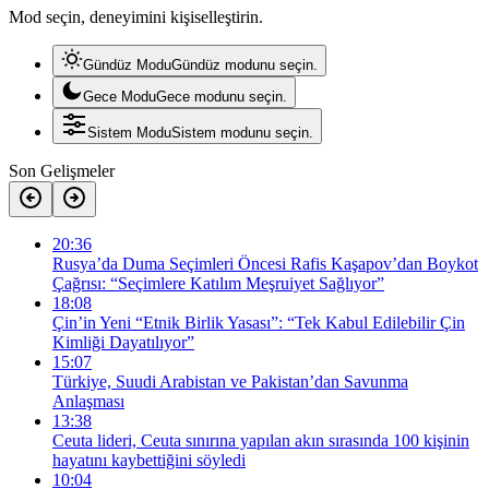
Mod seçin, deneyimini kişiselleştirin.
Gündüz Modu
Gündüz modunu seçin.
Gece Modu
Gece modunu seçin.
Sistem Modu
Sistem modunu seçin.
Son Gelişmeler
20:36
Rusya’da Duma Seçimleri Öncesi Rafis Kaşapov’dan Boykot
Çağrısı: “Seçimlere Katılım Meşruiyet Sağlıyor”
18:08
Çin’in Yeni “Etnik Birlik Yasası”: “Tek Kabul Edilebilir Çin
Kimliği Dayatılıyor”
15:07
Türkiye, Suudi Arabistan ve Pakistan’dan Savunma
Anlaşması
13:38
Ceuta lideri, Ceuta sınırına yapılan akın sırasında 100 kişinin
hayatını kaybettiğini söyledi
10:04