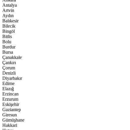
Antalya
Artvin
Aydın
Balıkesir
Bilecik
Bingöl
Bitlis
Bolu
Burdur
Bursa
Çanakkale
Çankırı
Çorum
Denizli
Diyarbakır
Edirne
Elazığ
Erzincan
Erzurum
Eskişehir
Gaziantep
Giresun
Gümüşhane
Hakkari