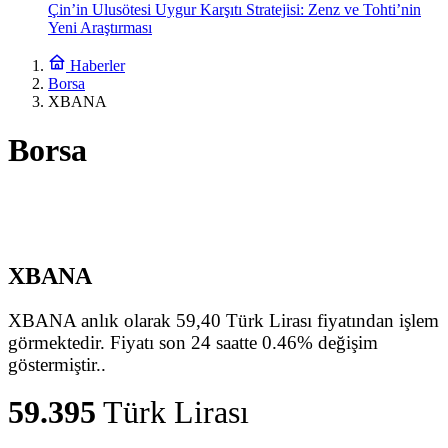
Çin’in Ulusötesi Uygur Karşıtı Stratejisi: Zenz ve Tohti’nin
Yeni Araştırması
Haberler
Borsa
XBANA
Borsa
XBANA
XBANA anlık olarak 59,40 Türk Lirası fiyatından işlem
görmektedir. Fiyatı son 24 saatte 0.46% değişim
göstermiştir..
59.395
Türk Lirası