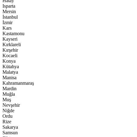
Hatay
Isparta
Mersin
İstanbul
İzmir
Kars
Kastamonu
Kayseri
Kırklareli
Kırşehir
Kocaeli
Konya
Kütahya
Malatya
Manisa
Kahramanmaraş
Mardin
Muğla
Muş
Nevşehir
Niğde
Ordu
Rize
Sakarya
Samsun