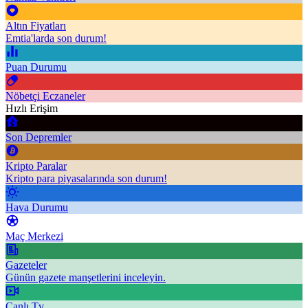
Altın Fiyatları
Emtia'larda son durum!
Puan Durumu
Nöbetçi Eczaneler
Hızlı Erişim
Son Depremler
Kripto Paralar
Kripto para piyasalarında son durum!
Hava Durumu
Maç Merkezi
Gazeteler
Günün gazete manşetlerini inceleyin.
Canlı Tv