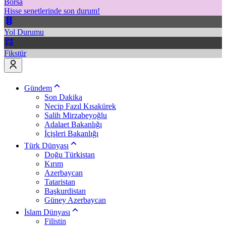
Borsa
Hisse senetlerinde son durum!
Yol Durumu
Fikstür
Gündem
Son Dakika
Necip Fazıl Kısakürek
Salih Mirzabeyoğlu
Adalaet Bakanlığı
İçişleri Bakanlığı
Türk Dünyası
Doğu Türkistan
Kırım
Azerbaycan
Tataristan
Başkurdistan
Güney Azerbaycan
İslam Dünyası
Filistin