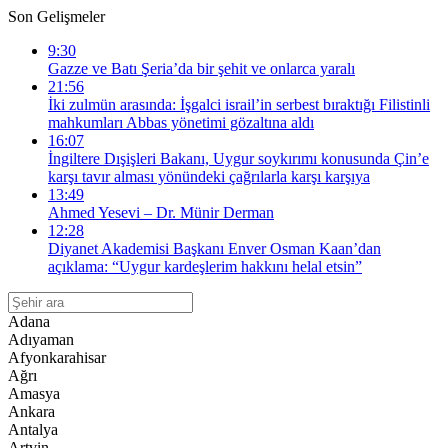
Son Gelişmeler
9:30
Gazze ve Batı Şeria’da bir şehit ve onlarca yaralı
21:56
İki zulmün arasında: İşgalci israil’in serbest bıraktığı Filistinli
mahkumları Abbas yönetimi gözaltına aldı
16:07
İngiltere Dışişleri Bakanı, Uygur soykırımı konusunda Çin’e
karşı tavır alması yönündeki çağrılarla karşı karşıya
13:49
Ahmed Yesevi – Dr. Münir Derman
12:28
Diyanet Akademisi Başkanı Enver Osman Kaan’dan
açıklama: “Uygur kardeşlerim hakkını helal etsin”
Adana
Adıyaman
Afyonkarahisar
Ağrı
Amasya
Ankara
Antalya
Artvin