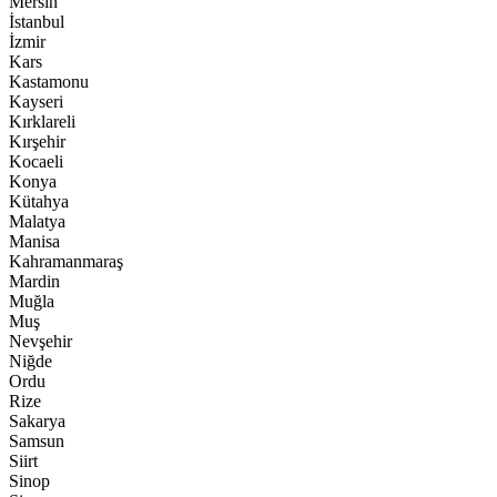
Mersin
İstanbul
İzmir
Kars
Kastamonu
Kayseri
Kırklareli
Kırşehir
Kocaeli
Konya
Kütahya
Malatya
Manisa
Kahramanmaraş
Mardin
Muğla
Muş
Nevşehir
Niğde
Ordu
Rize
Sakarya
Samsun
Siirt
Sinop