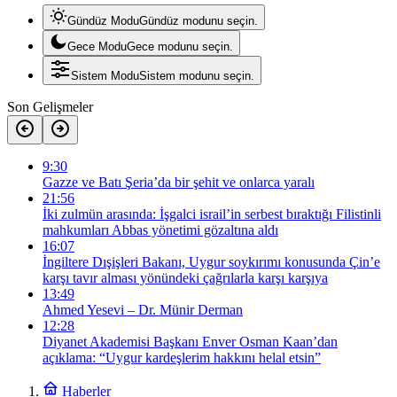
Gündüz Modu
Gündüz modunu seçin.
Gece Modu
Gece modunu seçin.
Sistem Modu
Sistem modunu seçin.
Son Gelişmeler
9:30
Gazze ve Batı Şeria’da bir şehit ve onlarca yaralı
21:56
İki zulmün arasında: İşgalci israil’in serbest bıraktığı Filistinli
mahkumları Abbas yönetimi gözaltına aldı
16:07
İngiltere Dışişleri Bakanı, Uygur soykırımı konusunda Çin’e
karşı tavır alması yönündeki çağrılarla karşı karşıya
13:49
Ahmed Yesevi – Dr. Münir Derman
12:28
Diyanet Akademisi Başkanı Enver Osman Kaan’dan
açıklama: “Uygur kardeşlerim hakkını helal etsin”
Haberler