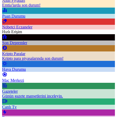
Altın Fiyatları
Emtia'larda son durum!
Puan Durumu
Nöbetçi Eczaneler
Hızlı Erişim
Son Depremler
Kripto Paralar
Kripto para piyasalarında son durum!
Hava Durumu
Maç Merkezi
Gazeteler
Günün gazete manşetlerini inceleyin.
Canlı Tv