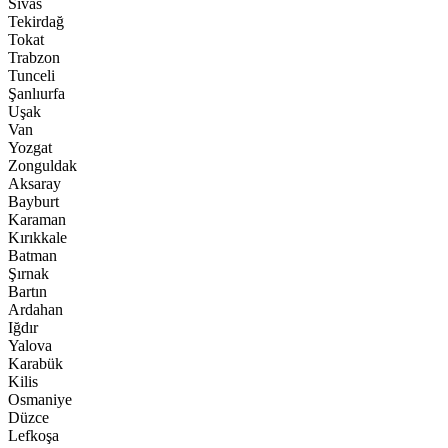
Sivas
Tekirdağ
Tokat
Trabzon
Tunceli
Şanlıurfa
Uşak
Van
Yozgat
Zonguldak
Aksaray
Bayburt
Karaman
Kırıkkale
Batman
Şırnak
Bartın
Ardahan
Iğdır
Yalova
Karabük
Kilis
Osmaniye
Düzce
Lefkoşa