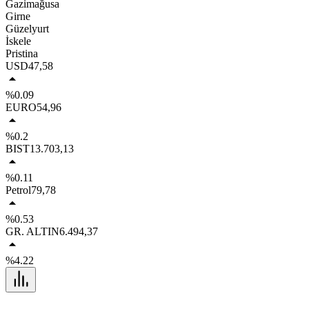
Gazimağusa
Girne
Güzelyurt
İskele
Pristina
USD
47,58
%0.09
EURO
54,96
%0.2
BIST
13.703,13
%0.11
Petrol
79,78
%0.53
GR. ALTIN
6.494,37
%4.22