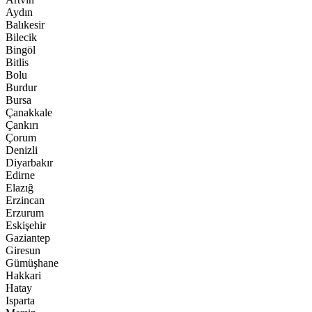
Aydın
Balıkesir
Bilecik
Bingöl
Bitlis
Bolu
Burdur
Bursa
Çanakkale
Çankırı
Çorum
Denizli
Diyarbakır
Edirne
Elazığ
Erzincan
Erzurum
Eskişehir
Gaziantep
Giresun
Gümüşhane
Hakkari
Hatay
Isparta