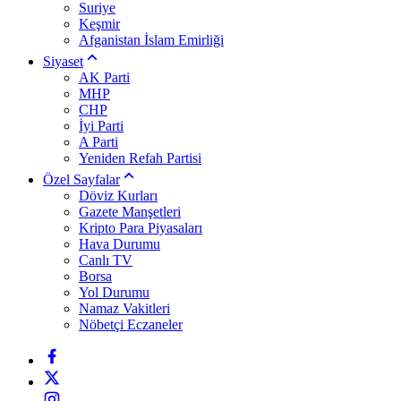
Suriye
Keşmir
Afganistan İslam Emirliği
Siyaset
AK Parti
MHP
CHP
İyi Parti
A Parti
Yeniden Refah Partisi
Özel Sayfalar
Döviz Kurları
Gazete Manşetleri
Kripto Para Piyasaları
Hava Durumu
Canlı TV
Borsa
Yol Durumu
Namaz Vakitleri
Nöbetçi Eczaneler