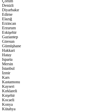
Çorum
Denizli
Diyarbakır
Edirne
Elazığ
Erzincan
Erzurum
Eskişehir
Gaziantep
Giresun
Gümüşhane
Hakkari
Hatay
Isparta
Mersin
İstanbul
İzmir
Kars
Kastamonu
Kayseri
Kırklareli
Kırşehir
Kocaeli
Konya
Kütahya