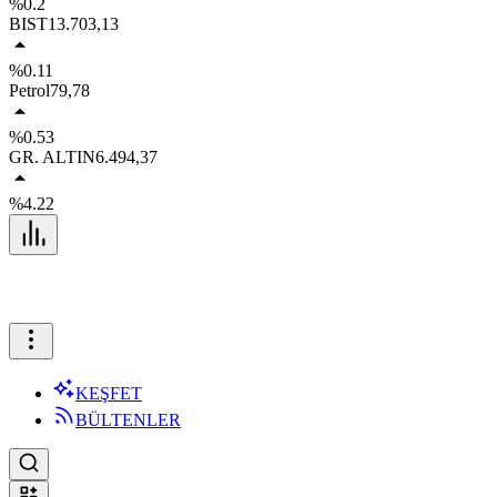
%0.2
BIST
13.703,13
%0.11
Petrol
79,78
%0.53
GR. ALTIN
6.494,37
%4.22
KEŞFET
BÜLTENLER