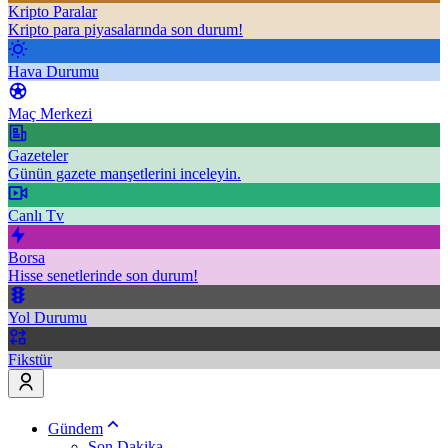
Kripto Paralar
Kripto para piyasalarında son durum!
Hava Durumu
Maç Merkezi
Gazeteler
Günün gazete manşetlerini inceleyin.
Canlı Tv
Borsa
Hisse senetlerinde son durum!
Yol Durumu
Fikstür
Gündem
Son Dakika