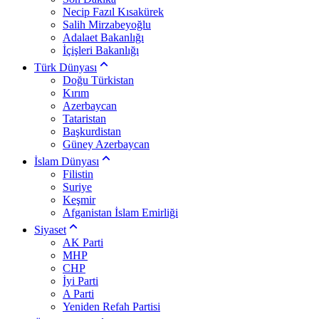
Necip Fazıl Kısakürek
Salih Mirzabeyoğlu
Adalaet Bakanlığı
İçişleri Bakanlığı
Türk Dünyası
Doğu Türkistan
Kırım
Azerbaycan
Tataristan
Başkurdistan
Güney Azerbaycan
İslam Dünyası
Filistin
Suriye
Keşmir
Afganistan İslam Emirliği
Siyaset
AK Parti
MHP
CHP
İyi Parti
A Parti
Yeniden Refah Partisi