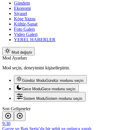
Gündem
Ekonomi
Siyaset
Köşe Yazısı
Kültür-Sanat
Foto Galeri
Video Galeri
YEREL HABERLER
Mod değiştir
Mod Ayarları
Mod seçin, deneyimini kişiselleştirin.
Gündüz Modu
Gündüz modunu seçin.
Gece Modu
Gece modunu seçin.
Sistem Modu
Sistem modunu seçin.
Son Gelişmeler
9:30
Gazze ve Batı Şeria’da bir şehit ve onlarca yaralı