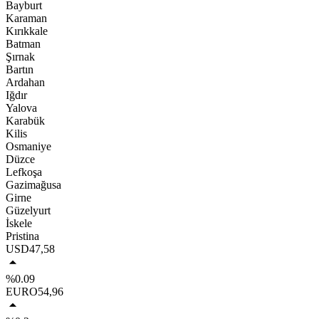
Bayburt
Karaman
Kırıkkale
Batman
Şırnak
Bartın
Ardahan
Iğdır
Yalova
Karabük
Kilis
Osmaniye
Düzce
Lefkoşa
Gazimağusa
Girne
Güzelyurt
İskele
Pristina
USD
47,58
%0.09
EURO
54,96