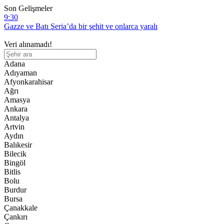
Son Gelişmeler
9:30
Gazze ve Batı Şeria’da bir şehit ve onlarca yaralı
21:56
Veri alınamadı!
İki zulmün arasında: İşgalci israil’in serbest bıraktığı Filistinli
mahkumları Abbas yönetimi gözaltına aldı
Adana
16:07
Adıyaman
İngiltere Dışişleri Bakanı, Uygur soykırımı konusunda Çin’e karşı
Afyonkarahisar
tavır alması yönündeki çağrılarla karşı karşıya
Ağrı
13:49
Amasya
Ahmed Yesevi – Dr. Münir Derman
Ankara
Antalya
12:28
Artvin
Diyanet Akademisi Başkanı Enver Osman Kaan’dan açıklama:
Aydın
“Uygur kardeşlerim hakkını helal etsin”
Balıkesir
Bilecik
Bingöl
Bitlis
Bolu
Burdur
Bursa
Çanakkale
Çankırı