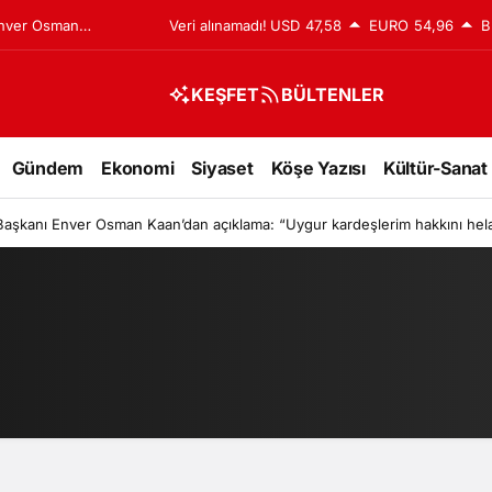
Enver Osman
Veri alınamadı!
USD
47,58
EURO
54,96
B
rdeşlerim hakkını
KEŞFET
BÜLTENLER
Gündem
Ekonomi
Siyaset
Köşe Yazısı
Kültür-Sanat
aşkanı Enver Osman Kaan’dan açıklama: “Uygur kardeşlerim hakkını hela