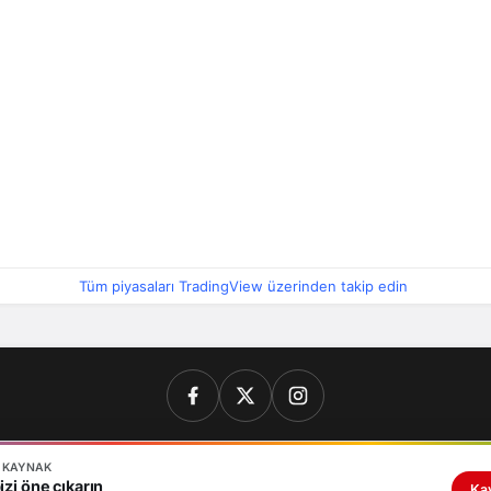
Tüm piyasaları TradingView üzerinden takip edin
N KAYNAK
İletişim
Künye
Gizlilik politikası
zi öne çıkarın
Ka