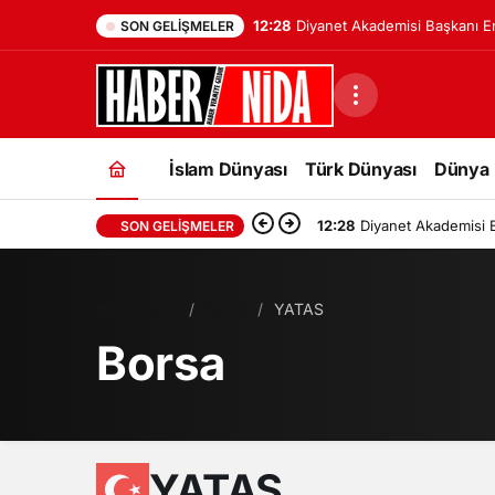
12:28
Diyanet Akademisi Başkanı 
SON GELIŞMELER
Kaan’dan açıklama: “Uygur ka
helal etsin”
İslam Dünyası
Türk Dünyası
Dünya
12:28
Diyanet Akademisi B
SON GELIŞMELER
Haberler
Borsa
YATAS
Borsa
YATAS