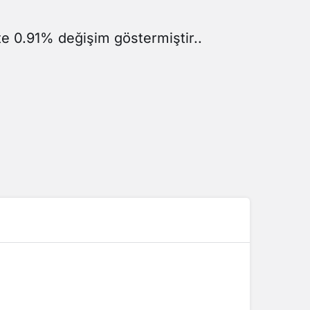
Sistem Modu
Sistem modunu seçin.
te 0.91% değişim göstermiştir..