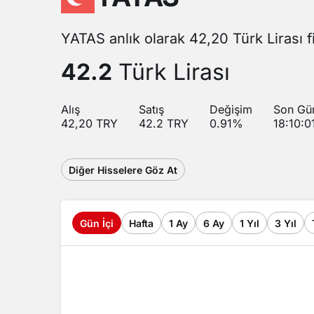
YATAS anlık olarak 42,20 Türk Lirası f
42.2
Türk Lirası
Alış
Satış
Değişim
Son Gü
42,20
TRY
42.2
TRY
0.91
%
18:10:0
Diğer Hisselere Göz At
Gün İçi
Hafta
1 Ay
6 Ay
1 Yıl
3 Yıl