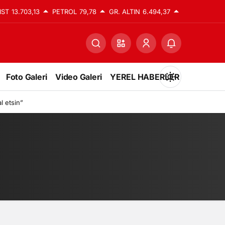
IST
13.703,13
PETROL
79,78
GR. ALTIN
6.494,37
Foto Galeri
Video Galeri
YEREL HABERLER
Mod
değiştir
l etsin”
Gündüz Modu
Gündüz modunu seçin.
Gece Modu
Gece modunu seçin.