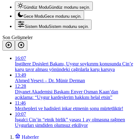
Gündüz Modu
Gündüz modunu seçin.
Gece Modu
Gece modunu seçin.
Sistem Modu
Sistem modunu seçin.
Son Gelişmeler
16:07
İngiltere Dışişleri Bakanı, Uygur soykırımı konusunda Çin’e
karşı tavır alması yönündeki çağrılarla karşı karşıya
13:49
Ahmed Yesevi – Dr. Münir Derman
12:28
Diyanet Akademisi Başkanı Enver Osman Kaan’dan
açıklama: “Uygur kardeşlerim hakkını helal etsin”
11:46
Mezhepleri ve hadisleri inkar etmenin sonu mürtetliktir!
10:07
İşgalci Çin’in “etnik birlik” yasası 1 ay olmasına rağmen
Uygurları şimdiden olumsuz etkiliyor
Haberler