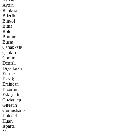
Aydın
Balıkesir
Bilecik
Bingöl
Bitlis
Bolu
Burdur
Bursa
Çanakkale
Çankırı
Çorum
Denizli
Diyarbakır
Edirne
Elazığ
Erzincan
Erzurum
Eskişehir
Gaziantep
Giresun
Gümüşhane
Hakkari
Hatay
Isparta