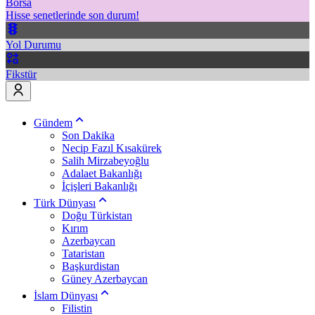
Borsa
Hisse senetlerinde son durum!
Yol Durumu
Fikstür
Gündem
Son Dakika
Necip Fazıl Kısakürek
Salih Mirzabeyoğlu
Adalaet Bakanlığı
İçişleri Bakanlığı
Türk Dünyası
Doğu Türkistan
Kırım
Azerbaycan
Tataristan
Başkurdistan
Güney Azerbaycan
İslam Dünyası
Filistin