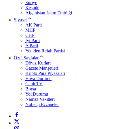
Suriye
Keşmir
Afganistan İslam Emirliği
Siyaset
AK Parti
MHP
CHP
İyi Parti
A Parti
Yeniden Refah Partisi
Özel Sayfalar
Döviz Kurları
Gazete Manşetleri
Kripto Para Piyasaları
Hava Durumu
Canlı TV
Borsa
Yol Durumu
Namaz Vakitleri
Nöbetçi Eczaneler