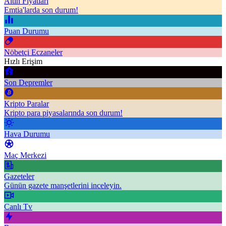
Altın Fiyatları
Emtia'larda son durum!
Puan Durumu
Nöbetçi Eczaneler
Hızlı Erişim
Son Depremler
Kripto Paralar
Kripto para piyasalarında son durum!
Hava Durumu
Maç Merkezi
Gazeteler
Günün gazete manşetlerini inceleyin.
Canlı Tv