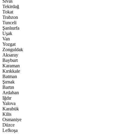
Sivas
Tekirdağ
Tokat
Trabzon
Tunceli
Şanlıurfa
Uşak
Van
Yozgat
Zonguldak
Aksaray
Bayburt
Karaman
Kırıkkale
Batman
Şırnak
Bartın
Ardahan
Iğdır
Yalova
Karabük
Kilis
Osmaniye
Düzce
Lefkoşa