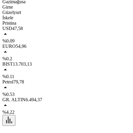
Gazimağusa
Girne
Güzelyurt
İskele
Pristina
USD
47,58
%0.09
EURO
54,96
%0.2
BIST
13.703,13
%0.11
Petrol
79,78
%0.53
GR. ALTIN
6.494,37
%4.22