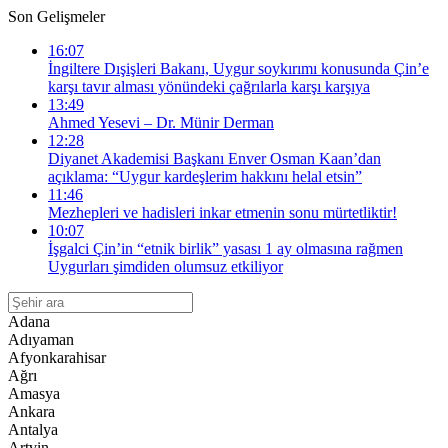
Son Gelişmeler
16:07
İngiltere Dışişleri Bakanı, Uygur soykırımı konusunda Çin’e
karşı tavır alması yönündeki çağrılarla karşı karşıya
13:49
Ahmed Yesevi – Dr. Münir Derman
12:28
Diyanet Akademisi Başkanı Enver Osman Kaan’dan
açıklama: “Uygur kardeşlerim hakkını helal etsin”
11:46
Mezhepleri ve hadisleri inkar etmenin sonu mürtetliktir!
10:07
İşgalci Çin’in “etnik birlik” yasası 1 ay olmasına rağmen
Uygurları şimdiden olumsuz etkiliyor
Adana
Adıyaman
Afyonkarahisar
Ağrı
Amasya
Ankara
Antalya
Artvin