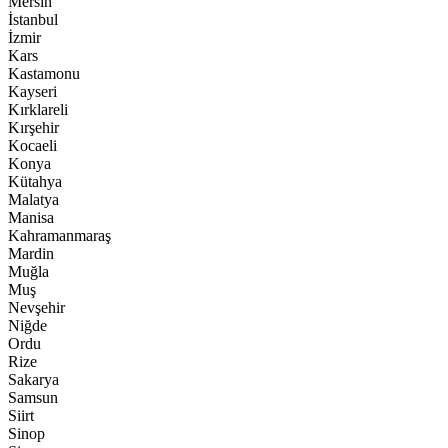
Mersin
İstanbul
İzmir
Kars
Kastamonu
Kayseri
Kırklareli
Kırşehir
Kocaeli
Konya
Kütahya
Malatya
Manisa
Kahramanmaraş
Mardin
Muğla
Muş
Nevşehir
Niğde
Ordu
Rize
Sakarya
Samsun
Siirt
Sinop