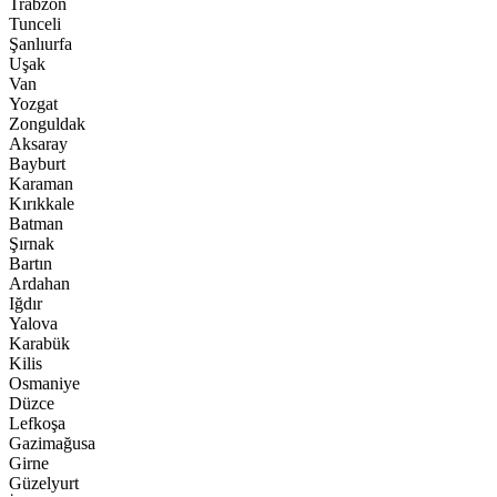
Trabzon
Tunceli
Şanlıurfa
Uşak
Van
Yozgat
Zonguldak
Aksaray
Bayburt
Karaman
Kırıkkale
Batman
Şırnak
Bartın
Ardahan
Iğdır
Yalova
Karabük
Kilis
Osmaniye
Düzce
Lefkoşa
Gazimağusa
Girne
Güzelyurt