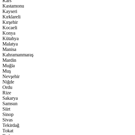
Kars
Kastamonu
Kayseri
Kırklareli
Kırşehir
Kocaeli
Konya
Kütahya
Malatya
Manisa
Kahramanmaraş
Mardin
Muğla
Muş
Nevşehir
Niğde
Ordu
Rize
Sakarya
Samsun
Siirt
Sinop
Sivas
Tekirdağ
Tokat