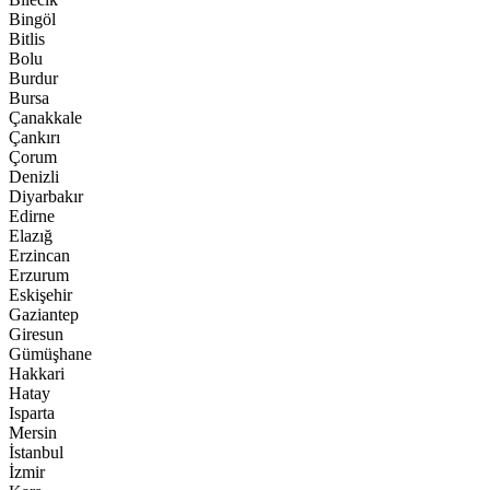
Bingöl
Bitlis
Bolu
Burdur
Bursa
Çanakkale
Çankırı
Çorum
Denizli
Diyarbakır
Edirne
Elazığ
Erzincan
Erzurum
Eskişehir
Gaziantep
Giresun
Gümüşhane
Hakkari
Hatay
Isparta
Mersin
İstanbul
İzmir