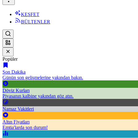
KEŞFET
BÜLTENLER
Popüler
Son Dakika
Günün son gelişmelerine yakından bakın.
Döviz Kurları
Piyasanın kalbine yakından göz atın.
Namaz Vakitleri
Altın Fiyatları
Emtia'larda son durum!