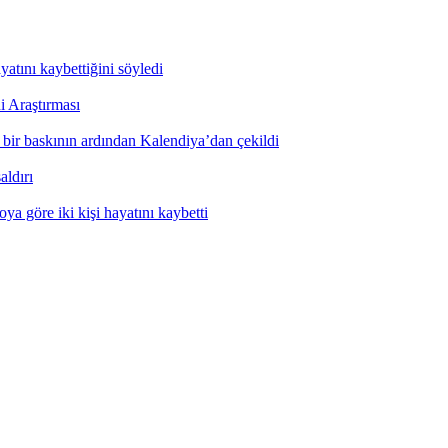
yatını kaybettiğini söyledi
i Araştırması
ı bir baskının ardından Kalendiya’dan çekildi
aldırı
ya göre iki kişi hayatını kaybetti