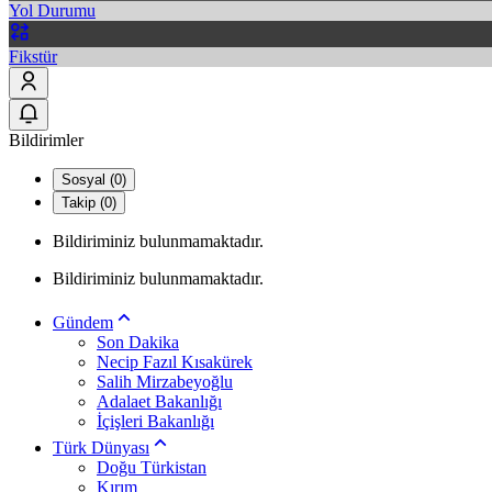
Yol Durumu
Fikstür
Bildirimler
Sosyal (0)
Takip (0)
Bildiriminiz bulunmamaktadır.
Bildiriminiz bulunmamaktadır.
Gündem
Son Dakika
Necip Fazıl Kısakürek
Salih Mirzabeyoğlu
Adalaet Bakanlığı
İçişleri Bakanlığı
Türk Dünyası
Doğu Türkistan
Kırım