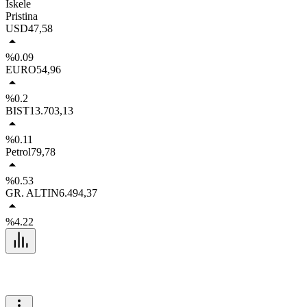
İskele
Pristina
USD
47,58
%0.09
EURO
54,96
%0.2
BIST
13.703,13
%0.11
Petrol
79,78
%0.53
GR. ALTIN
6.494,37
%4.22