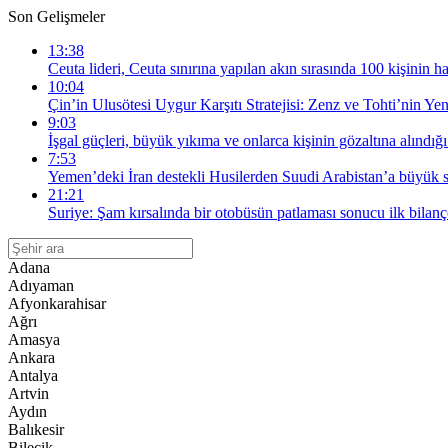
Son Gelişmeler
13:38
Ceuta lideri, Ceuta sınırına yapılan akın sırasında 100 kişinin ha
10:04
Çin’in Ulusötesi Uygur Karşıtı Stratejisi: Zenz ve Tohti’nin Yen
9:03
İşgal güçleri, büyük yıkıma ve onlarca kişinin gözaltına alındığ
7:53
Yemen’deki İran destekli Husilerden Suudi Arabistan’a büyük s
21:21
Suriye: Şam kırsalında bir otobüsün patlaması sonucu ilk bilanço
Adana
Adıyaman
Afyonkarahisar
Ağrı
Amasya
Ankara
Antalya
Artvin
Aydın
Balıkesir
Bilecik