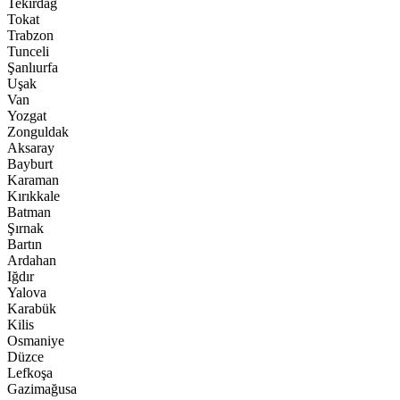
Tekirdağ
Tokat
Trabzon
Tunceli
Şanlıurfa
Uşak
Van
Yozgat
Zonguldak
Aksaray
Bayburt
Karaman
Kırıkkale
Batman
Şırnak
Bartın
Ardahan
Iğdır
Yalova
Karabük
Kilis
Osmaniye
Düzce
Lefkoşa
Gazimağusa