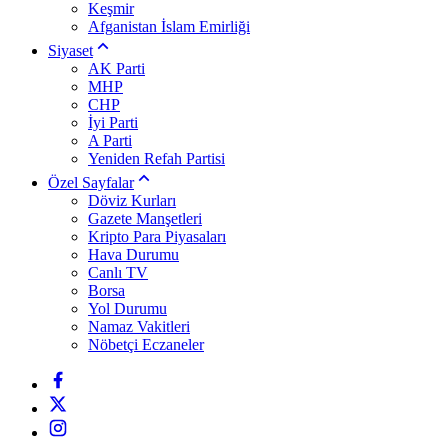
Keşmir
Afganistan İslam Emirliği
Siyaset
AK Parti
MHP
CHP
İyi Parti
A Parti
Yeniden Refah Partisi
Özel Sayfalar
Döviz Kurları
Gazete Manşetleri
Kripto Para Piyasaları
Hava Durumu
Canlı TV
Borsa
Yol Durumu
Namaz Vakitleri
Nöbetçi Eczaneler