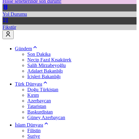
Hisse senetlerinde son durum!
Yol Durumu
Fikstür
Gündem
Son Dakika
Necip Fazıl Kısakürek
Salih Mirzabeyoğlu
Adalaet Bakanlığı
İçişleri Bakanlığı
Türk Dünyası
Doğu Türkistan
Kırım
Azerbaycan
Tataristan
Başkurdistan
Güney Azerbaycan
İslam Dünyası
Filistin
Suriye