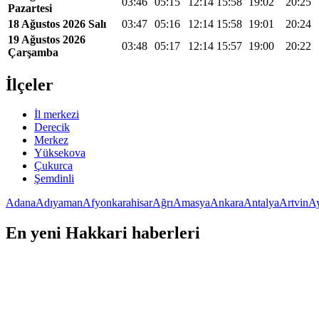
03:46
05:15
12:14
15:58
19:02
20:25
Pazartesi
18 Ağustos 2026 Salı
03:47
05:16
12:14
15:58
19:01
20:24
19 Ağustos 2026
03:48
05:17
12:14
15:57
19:00
20:22
Çarşamba
İlçeler
İl merkezi
Derecik
Merkez
Yüksekova
Çukurca
Şemdinli
Adana
Adıyaman
Afyonkarahisar
Ağrı
Amasya
Ankara
Antalya
Artvin
A
En yeni Hakkari haberleri