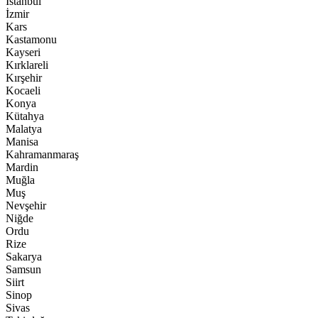
İstanbul
İzmir
Kars
Kastamonu
Kayseri
Kırklareli
Kırşehir
Kocaeli
Konya
Kütahya
Malatya
Manisa
Kahramanmaraş
Mardin
Muğla
Muş
Nevşehir
Niğde
Ordu
Rize
Sakarya
Samsun
Siirt
Sinop
Sivas