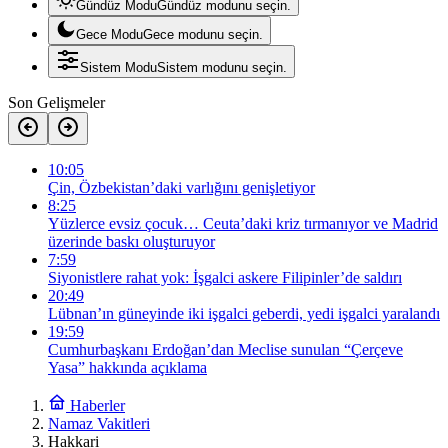
Gündüz Modu
Gündüz modunu seçin.
Gece Modu
Gece modunu seçin.
Sistem Modu
Sistem modunu seçin.
Son Gelişmeler
10:05
Çin, Özbekistan’daki varlığını genişletiyor
8:25
Yüzlerce evsiz çocuk… Ceuta’daki kriz tırmanıyor ve Madrid
üzerinde baskı oluşturuyor
7:59
Siyonistlere rahat yok: İşgalci askere Filipinler’de saldırı
20:49
Lübnan’ın güneyinde iki işgalci geberdi, yedi işgalci yaralandı
19:59
Cumhurbaşkanı Erdoğan’dan Meclise sunulan “Çerçeve
Yasa” hakkında açıklama
Haberler
Namaz Vakitleri
Hakkari