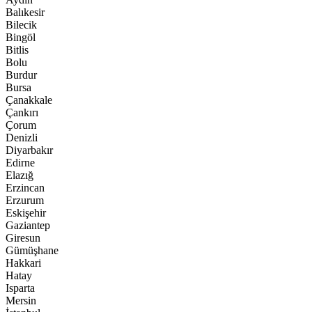
Balıkesir
Bilecik
Bingöl
Bitlis
Bolu
Burdur
Bursa
Çanakkale
Çankırı
Çorum
Denizli
Diyarbakır
Edirne
Elazığ
Erzincan
Erzurum
Eskişehir
Gaziantep
Giresun
Gümüşhane
Hakkari
Hatay
Isparta
Mersin