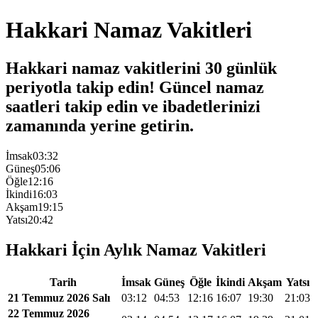
Hakkari Namaz Vakitleri
Hakkari namaz vakitlerini 30 günlük
periyotla takip edin! Güncel namaz
saatleri takip edin ve ibadetlerinizi
zamanında yerine getirin.
İmsak
03:32
Güneş
05:06
Öğle
12:16
İkindi
16:03
Akşam
19:15
Yatsı
20:42
Hakkari İçin Aylık Namaz Vakitleri
Tarih
İmsak
Güneş
Öğle
İkindi
Akşam
Yatsı
21 Temmuz 2026 Salı
03:12
04:53
12:16
16:07
19:30
21:03
22 Temmuz 2026