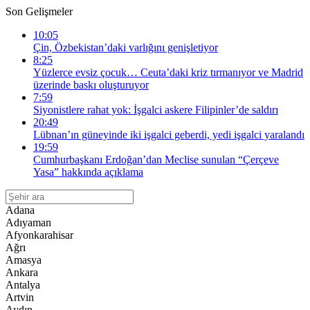
Son Gelişmeler
10:05
Çin, Özbekistan’daki varlığını genişletiyor
8:25
Yüzlerce evsiz çocuk… Ceuta’daki kriz tırmanıyor ve Madrid
üzerinde baskı oluşturuyor
7:59
Siyonistlere rahat yok: İşgalci askere Filipinler’de saldırı
20:49
Lübnan’ın güneyinde iki işgalci geberdi, yedi işgalci yaralandı
19:59
Cumhurbaşkanı Erdoğan’dan Meclise sunulan “Çerçeve
Yasa” hakkında açıklama
Adana
Adıyaman
Afyonkarahisar
Ağrı
Amasya
Ankara
Antalya
Artvin
Aydın