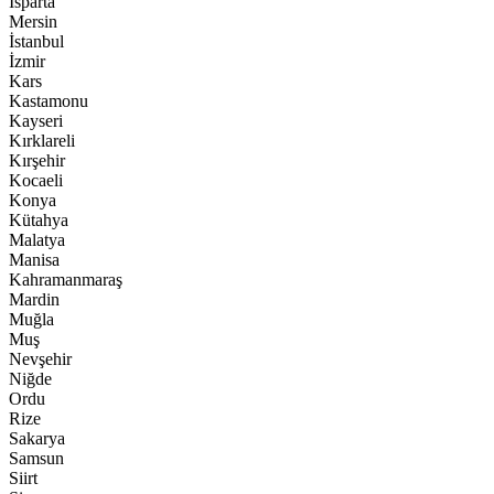
Isparta
Mersin
İstanbul
İzmir
Kars
Kastamonu
Kayseri
Kırklareli
Kırşehir
Kocaeli
Konya
Kütahya
Malatya
Manisa
Kahramanmaraş
Mardin
Muğla
Muş
Nevşehir
Niğde
Ordu
Rize
Sakarya
Samsun
Siirt