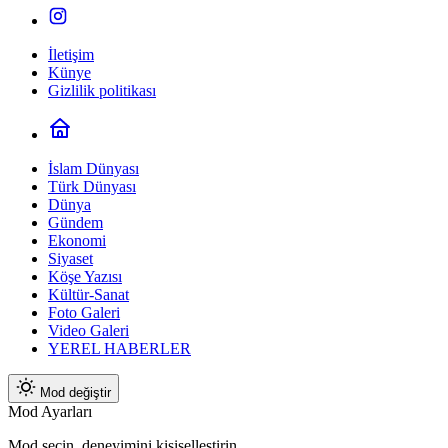
İletişim
Künye
Gizlilik politikası
İslam Dünyası
Türk Dünyası
Dünya
Gündem
Ekonomi
Siyaset
Köşe Yazısı
Kültür-Sanat
Foto Galeri
Video Galeri
YEREL HABERLER
Mod değiştir
Mod Ayarları
Mod seçin, deneyimini kişiselleştirin.