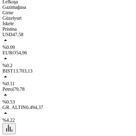
Lefkoşa
Gazimağusa
Girne
Güzelyurt
İskele
Pristina
USD
47,58
%0.09
EURO
54,96
%0.2
BIST
13.703,13
%0.11
Petrol
79,78
%0.53
GR. ALTIN
6.494,37
%4.22