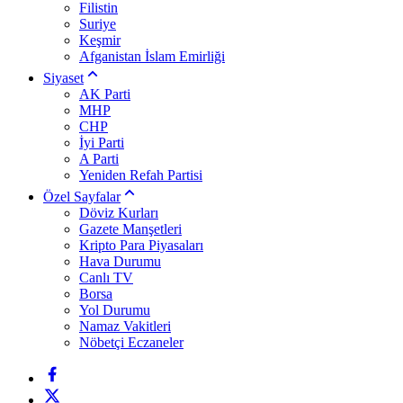
Filistin
Suriye
Keşmir
Afganistan İslam Emirliği
Siyaset
AK Parti
MHP
CHP
İyi Parti
A Parti
Yeniden Refah Partisi
Özel Sayfalar
Döviz Kurları
Gazete Manşetleri
Kripto Para Piyasaları
Hava Durumu
Canlı TV
Borsa
Yol Durumu
Namaz Vakitleri
Nöbetçi Eczaneler