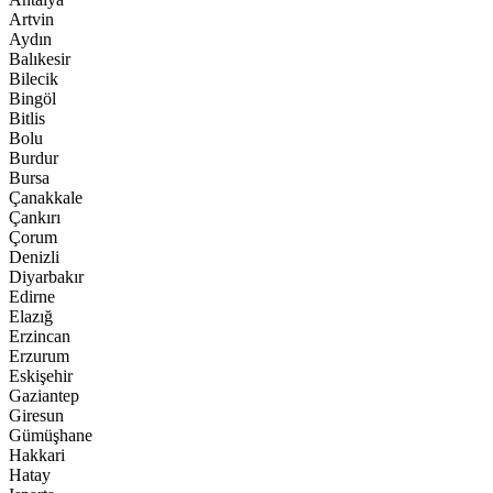
Artvin
Aydın
Balıkesir
Bilecik
Bingöl
Bitlis
Bolu
Burdur
Bursa
Çanakkale
Çankırı
Çorum
Denizli
Diyarbakır
Edirne
Elazığ
Erzincan
Erzurum
Eskişehir
Gaziantep
Giresun
Gümüşhane
Hakkari
Hatay