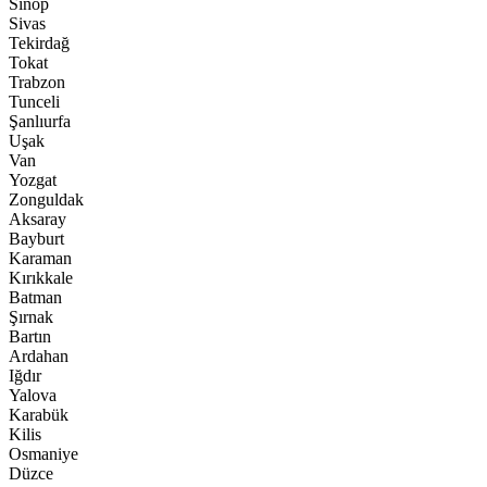
Sinop
Sivas
Tekirdağ
Tokat
Trabzon
Tunceli
Şanlıurfa
Uşak
Van
Yozgat
Zonguldak
Aksaray
Bayburt
Karaman
Kırıkkale
Batman
Şırnak
Bartın
Ardahan
Iğdır
Yalova
Karabük
Kilis
Osmaniye
Düzce