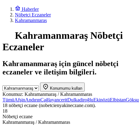
Haberler
Nöbetçi Eczaneler
Kahramanmaras
Kahramanmaraş Nöbetçi
Eczaneler
Kahramanmaraş için güncel nöbetçi
eczaneler ve iletişim bilgileri.
Konumumu kullan
Konumuz:
Kahramanmaraş / Kahramanmaras
Tümü
Afşin
Andırın
Çağlayancerit
Dulkadiroğlu
Ekinözü
Elbistan
Göksu
18 nöbetçi eczane (nobetcienyakineczane.com).
18
Nöbetçi eczane
Kahramanmaraş / Kahramanmaras