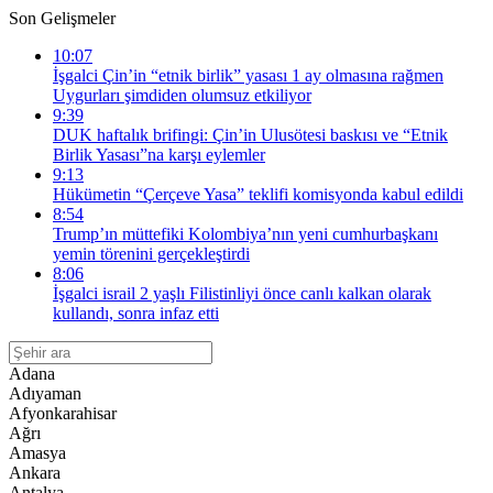
Son Gelişmeler
10:07
İşgalci Çin’in “etnik birlik” yasası 1 ay olmasına rağmen
Uygurları şimdiden olumsuz etkiliyor
9:39
DUK haftalık brifingi: Çin’in Ulusötesi baskısı ve “Etnik
Birlik Yasası”na karşı eylemler
9:13
Hükümetin “Çerçeve Yasa” teklifi komisyonda kabul edildi
8:54
Trump’ın müttefiki Kolombiya’nın yeni cumhurbaşkanı
yemin törenini gerçekleştirdi
8:06
İşgalci israil 2 yaşlı Filistinliyi önce canlı kalkan olarak
kullandı, sonra infaz etti
Adana
Adıyaman
Afyonkarahisar
Ağrı
Amasya
Ankara
Antalya