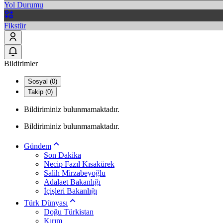
Yol Durumu
Fikstür
Bildirimler
Sosyal (0)
Takip (0)
Bildiriminiz bulunmamaktadır.
Bildiriminiz bulunmamaktadır.
Gündem
Son Dakika
Necip Fazıl Kısakürek
Salih Mirzabeyoğlu
Adalaet Bakanlığı
İçişleri Bakanlığı
Türk Dünyası
Doğu Türkistan
Kırım