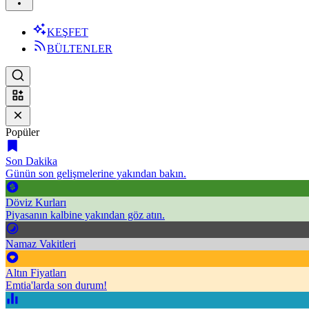
KEŞFET
BÜLTENLER
Popüler
Son Dakika
Günün son gelişmelerine yakından bakın.
Döviz Kurları
Piyasanın kalbine yakından göz atın.
Namaz Vakitleri
Altın Fiyatları
Emtia'larda son durum!