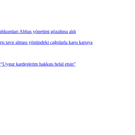
i mahkumları Abbas yönetimi gözaltına aldı
şı tavır alması yönündeki çağrılarla karşı karşıya
Uygur kardeşlerim hakkını helal etsin”