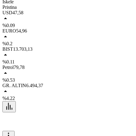
İskele
Pristina
USD
47,58
%0.09
EURO
54,96
%0.2
BIST
13.703,13
%0.11
Petrol
79,78
%0.53
GR. ALTIN
6.494,37
%4.22