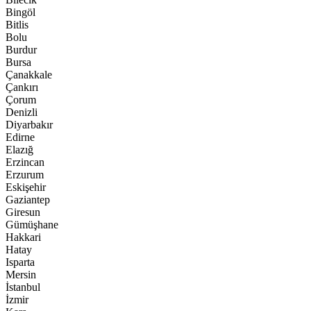
Bingöl
Bitlis
Bolu
Burdur
Bursa
Çanakkale
Çankırı
Çorum
Denizli
Diyarbakır
Edirne
Elazığ
Erzincan
Erzurum
Eskişehir
Gaziantep
Giresun
Gümüşhane
Hakkari
Hatay
Isparta
Mersin
İstanbul
İzmir