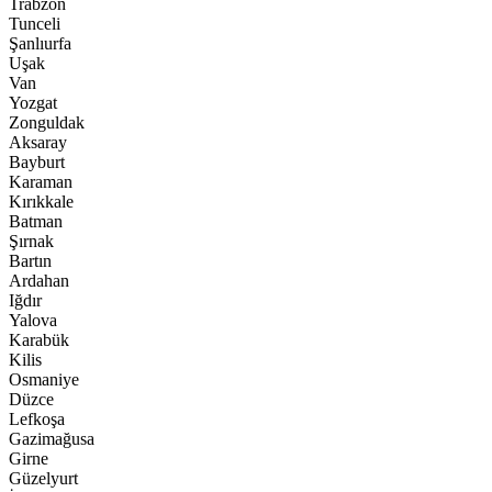
Trabzon
Tunceli
Şanlıurfa
Uşak
Van
Yozgat
Zonguldak
Aksaray
Bayburt
Karaman
Kırıkkale
Batman
Şırnak
Bartın
Ardahan
Iğdır
Yalova
Karabük
Kilis
Osmaniye
Düzce
Lefkoşa
Gazimağusa
Girne
Güzelyurt