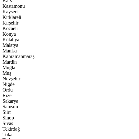
Kars
Kastamonu
Kayseri
Kırklareli
Kırşehir
Kocaeli
Konya
Kütahya
Malatya
Manisa
Kahramanmaraş
Mardin
Muğla
Muş
Nevşehir
Niğde
Ordu
Rize
Sakarya
Samsun
Siirt
Sinop
Sivas
Tekirdağ
Tokat