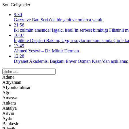
Son Gelişmeler
9:30
Gazze ve Batı Şeria’da bir şehit ve onlarca yaralı
21:56
İki zulmün arasında: İşgalci israil’in serbest bıraktığı Filistinl
16:07
İngiltere Dışişleri Bakanı, Uygur soykırımı konusunda Çin’e kar
13:49
Ahmed Yesevi – Dr. Münir Derman
12:28
Diyanet Akademisi Başkanı Enver Osman Kaan’dan açıklama: “
Adana
Adıyaman
Afyonkarahisar
Ağrı
Amasya
Ankara
Antalya
Artvin
Aydın
Balıkesir
Bilecik