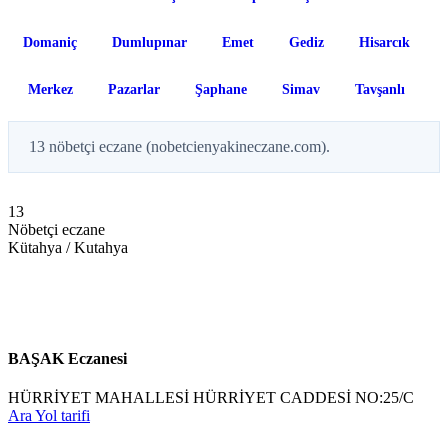
Domaniç
Dumlupınar
Emet
Gediz
Hisarcık
Merkez
Pazarlar
Şaphane
Simav
Tavşanlı
13 nöbetçi eczane (nobetcienyakineczane.com).
13
Nöbetçi eczane
Kütahya / Kutahya
BAŞAK Eczanesi
HÜRRİYET MAHALLESİ HÜRRİYET CADDESİ NO:25/C
Ara
Yol tarifi