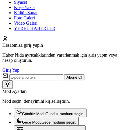
Siyaset
Köşe Yazısı
Kültür-Sanat
Foto Galeri
Video Galeri
YEREL HABERLER
Hesabınıza giriş yapın
Haber Nida ayrıcalıklarından yararlanmak için giriş yapın veya
hesap oluşturun.
Giriş Yap
Abone Ol
Mod
Mod Ayarları
değiştir
Mod seçin, deneyimini kişiselleştirin.
Gündüz Modu
Gündüz modunu seçin.
Gece Modu
Gece modunu seçin.