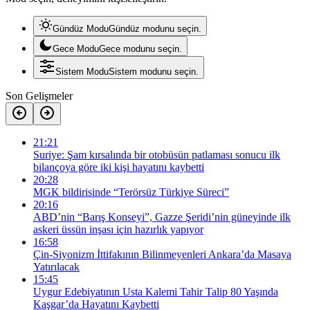
Gündüz Modu
Gündüz modunu seçin.
Gece Modu
Gece modunu seçin.
Sistem Modu
Sistem modunu seçin.
Son Gelişmeler
21:21
Suriye: Şam kırsalında bir otobüsün patlaması sonucu ilk
bilançoya göre iki kişi hayatını kaybetti
20:28
MGK bildirisinde “Terörsüz Türkiye Süreci”
20:16
ABD’nin “Barış Konseyi”, Gazze Şeridi’nin güneyinde ilk
askeri üssün inşası için hazırlık yapıyor
16:58
Çin-Siyonizm İttifakının Bilinmeyenleri Ankara’da Masaya
Yatırılacak
15:45
Uygur Edebiyatının Usta Kalemi Tahir Talip 80 Yaşında
Kaşgar’da Hayatını Kaybetti