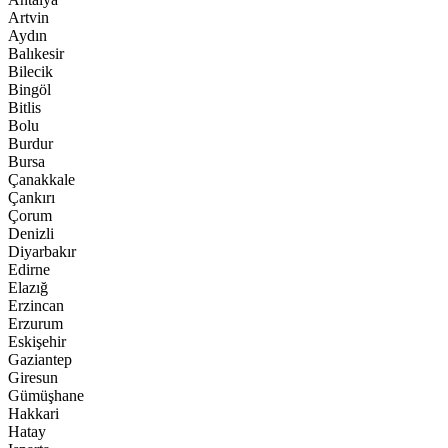
Artvin
Aydın
Balıkesir
Bilecik
Bingöl
Bitlis
Bolu
Burdur
Bursa
Çanakkale
Çankırı
Çorum
Denizli
Diyarbakır
Edirne
Elazığ
Erzincan
Erzurum
Eskişehir
Gaziantep
Giresun
Gümüşhane
Hakkari
Hatay