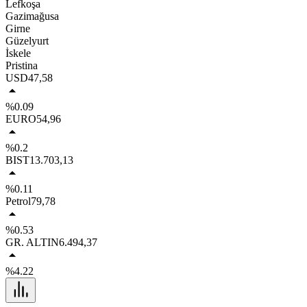
Lefkoşa
Gazimağusa
Girne
Güzelyurt
İskele
Pristina
USD
47,58
%0.09
EURO
54,96
%0.2
BIST
13.703,13
%0.11
Petrol
79,78
%0.53
GR. ALTIN
6.494,37
%4.22