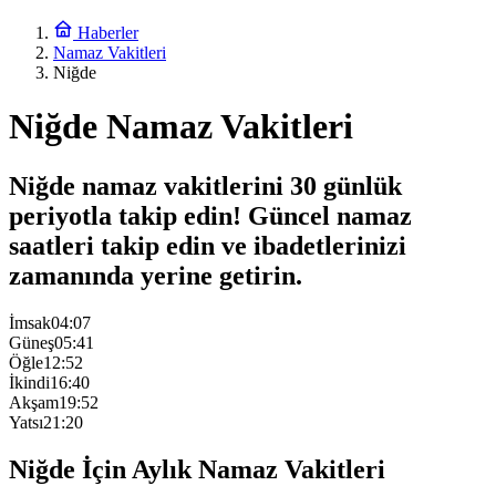
Haberler
Namaz Vakitleri
Niğde
Niğde Namaz Vakitleri
Niğde namaz vakitlerini 30 günlük
periyotla takip edin! Güncel namaz
saatleri takip edin ve ibadetlerinizi
zamanında yerine getirin.
İmsak
04:07
Güneş
05:41
Öğle
12:52
İkindi
16:40
Akşam
19:52
Yatsı
21:20
Niğde İçin Aylık Namaz Vakitleri