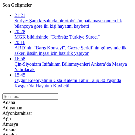
Son Gelişmeler
21:21
Suriye: Şam kırsalında bir otobüsün patlaması sonucu ilk
bilançoya göre iki kişi hayatını kaybetti
20:28
MGK bildirisinde “Terörsüz Türkiye Süreci”
20:16
ABD’nin “Barış Konseyi”, Gazze Şeridi’nin güneyinde ilk
askeri üssün inşası için hazırlık yapıyor
16:58
Çin-Siyonizm İttifakının Bilinmeyenleri Ankara’da Masaya
Yatırılacak
15:45
Uygur Edebiyatının Usta Kalemi Tahir Talip 80 Yaşında
Kaşgar’da Hayatını Kaybetti
Adana
Adıyaman
Afyonkarahisar
Ağrı
Amasya
Ankara
Antalya