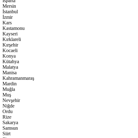
Isparta
Mersin
İstanbul
İzmir
Kars
Kastamonu
Kayseri
Kırklareli
Kırşehir
Kocaeli
Konya
Kütahya
Malatya
Manisa
Kahramanmaraş
Mardin
Muğla
Muş
Nevşehir
Niğde
Ordu
Rize
Sakarya
Samsun
Siirt