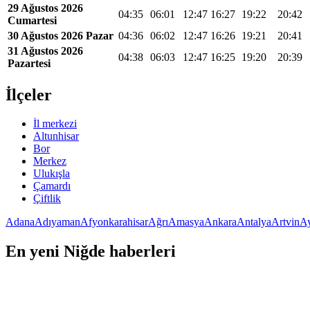
29 Ağustos 2026
04:35
06:01
12:47
16:27
19:22
20:42
Cumartesi
30 Ağustos 2026 Pazar
04:36
06:02
12:47
16:26
19:21
20:41
31 Ağustos 2026
04:38
06:03
12:47
16:25
19:20
20:39
Pazartesi
İlçeler
İl merkezi
Altunhisar
Bor
Merkez
Ulukışla
Çamardı
Çiftlik
Adana
Adıyaman
Afyonkarahisar
Ağrı
Amasya
Ankara
Antalya
Artvin
A
En yeni Niğde haberleri