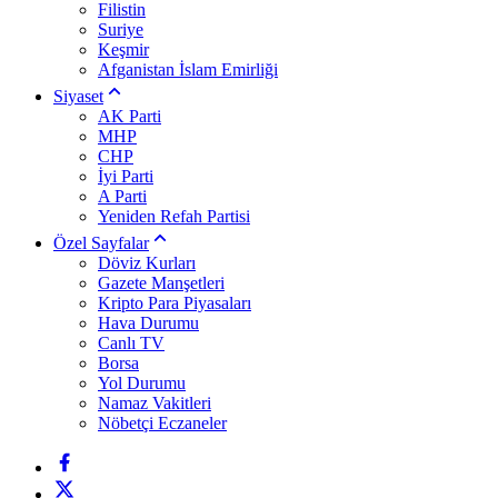
Filistin
Suriye
Keşmir
Afganistan İslam Emirliği
Siyaset
AK Parti
MHP
CHP
İyi Parti
A Parti
Yeniden Refah Partisi
Özel Sayfalar
Döviz Kurları
Gazete Manşetleri
Kripto Para Piyasaları
Hava Durumu
Canlı TV
Borsa
Yol Durumu
Namaz Vakitleri
Nöbetçi Eczaneler