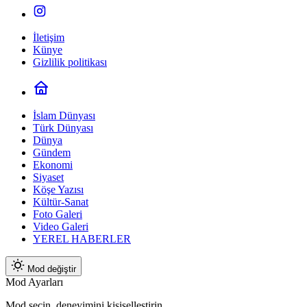
İletişim
Künye
Gizlilik politikası
İslam Dünyası
Türk Dünyası
Dünya
Gündem
Ekonomi
Siyaset
Köşe Yazısı
Kültür-Sanat
Foto Galeri
Video Galeri
YEREL HABERLER
Mod değiştir
Mod Ayarları
Mod seçin, deneyimini kişiselleştirin.