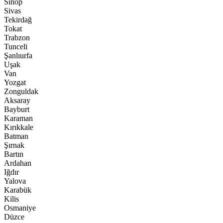
Sinop
Sivas
Tekirdağ
Tokat
Trabzon
Tunceli
Şanlıurfa
Uşak
Van
Yozgat
Zonguldak
Aksaray
Bayburt
Karaman
Kırıkkale
Batman
Şırnak
Bartın
Ardahan
Iğdır
Yalova
Karabük
Kilis
Osmaniye
Düzce