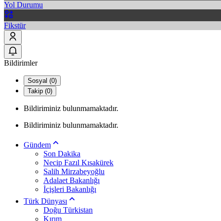
Yol Durumu
Fikstür
Bildirimler
Sosyal (0)
Takip (0)
Bildiriminiz bulunmamaktadır.
Bildiriminiz bulunmamaktadır.
Gündem
Son Dakika
Necip Fazıl Kısakürek
Salih Mirzabeyoğlu
Adalaet Bakanlığı
İçişleri Bakanlığı
Türk Dünyası
Doğu Türkistan
Kırım