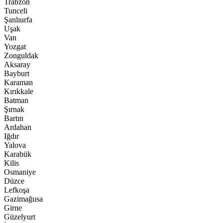
Trabzon
Tunceli
Şanlıurfa
Uşak
Van
Yozgat
Zonguldak
Aksaray
Bayburt
Karaman
Kırıkkale
Batman
Şırnak
Bartın
Ardahan
Iğdır
Yalova
Karabük
Kilis
Osmaniye
Düzce
Lefkoşa
Gazimağusa
Girne
Güzelyurt