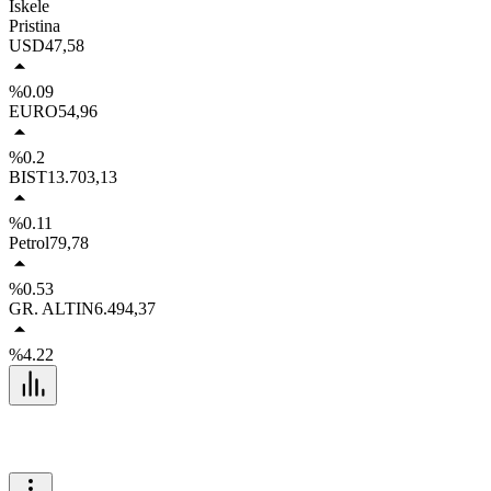
İskele
Pristina
USD
47,58
%0.09
EURO
54,96
%0.2
BIST
13.703,13
%0.11
Petrol
79,78
%0.53
GR. ALTIN
6.494,37
%4.22