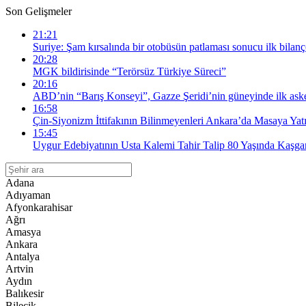
Son Gelişmeler
21:21
Suriye: Şam kırsalında bir otobüsün patlaması sonucu ilk bilanço
20:28
MGK bildirisinde “Terörsüz Türkiye Süreci”
20:16
ABD’nin “Barış Konseyi”, Gazze Şeridi’nin güneyinde ilk askeri
16:58
Çin-Siyonizm İttifakının Bilinmeyenleri Ankara’da Masaya Yatı
15:45
Uygur Edebiyatının Usta Kalemi Tahir Talip 80 Yaşında Kaşgar
Adana
Adıyaman
Afyonkarahisar
Ağrı
Amasya
Ankara
Antalya
Artvin
Aydın
Balıkesir
Bilecik