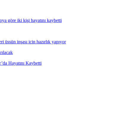
ya göre iki kişi hayatını kaybetti
 üssün inşası için hazırlık yapıyor
rılacak
’da Hayatını Kaybetti