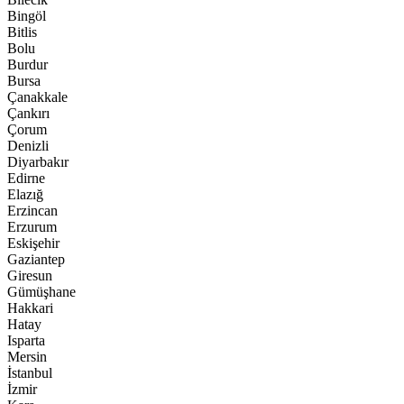
Bingöl
Bitlis
Bolu
Burdur
Bursa
Çanakkale
Çankırı
Çorum
Denizli
Diyarbakır
Edirne
Elazığ
Erzincan
Erzurum
Eskişehir
Gaziantep
Giresun
Gümüşhane
Hakkari
Hatay
Isparta
Mersin
İstanbul
İzmir