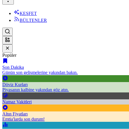
KEŞFET
BÜLTENLER
Popüler
Son Dakika
Günün son gelişmelerine yakından bakın.
Döviz Kurları
Piyasanın kalbine yakından göz atın.
Namaz Vakitleri
Altın Fiyatları
Emtia'larda son durum!