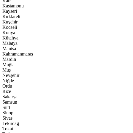
Kars
Kastamonu
Kayseri
Kırklareli
Kırşehir
Kocaeli
Konya
Kütahya
Malatya
Manisa
Kahramanmaraş
Mardin
Muğla
Muş
Nevşehir
Niğde
Ordu
Rize
Sakarya
Samsun
Siirt
Sinop
Sivas
Tekirdağ
Tokat