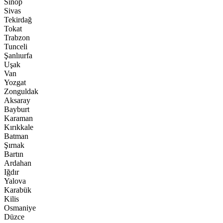
Sinop
Sivas
Tekirdağ
Tokat
Trabzon
Tunceli
Şanlıurfa
Uşak
Van
Yozgat
Zonguldak
Aksaray
Bayburt
Karaman
Kırıkkale
Batman
Şırnak
Bartın
Ardahan
Iğdır
Yalova
Karabük
Kilis
Osmaniye
Düzce