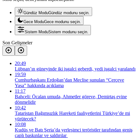
Gündüz Modu
Gündüz modunu seçin.
Gece Modu
Gece modunu seçin.
Sistem Modu
Sistem modunu seçin.
Son Gelişmeler
20:49
Lübnan’ın güneyinde iki işgalci geberdi, yedi işgalci yaralandı
19:59
Cumhurbaşkanı Erdoğan’dan Meclise sunulan “Çerçeve
Yasa” hakkında açıklama
11:17
Bahçeli: Öcalan umuda, Ahmetler göreve, Demirtaş evine
dönmelidir
10:42
Tataristan Bağımsızlık Hareketi faaliyetlerini Türkiye’de mi
yürütecek?
10:08
Kudüs ve Batı Şeria’da yerleşimci teröristler tarafından geniş
çaplı baskınlar ve saldırılar