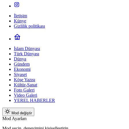
İletişim
Künye
Gizlilik politikası
İslam Dünyası
Türk Dünyası
Dünya
Gündem
Ekonomi
Siyaset
Köşe Yazısı
Kültür-Sanat
Foto Galeri
Video Galeri
YEREL HABERLER
Mod değiştir
Mod Ayarları
Mod seçin, deneyimini kişiselleştirin.