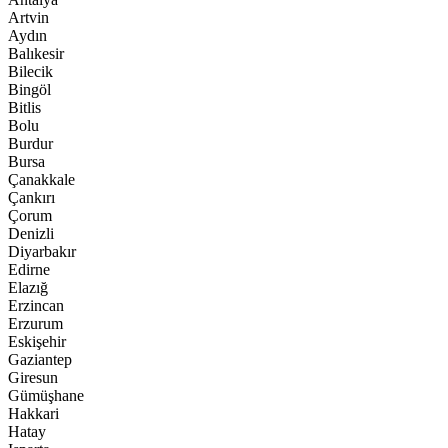
Artvin
Aydın
Balıkesir
Bilecik
Bingöl
Bitlis
Bolu
Burdur
Bursa
Çanakkale
Çankırı
Çorum
Denizli
Diyarbakır
Edirne
Elazığ
Erzincan
Erzurum
Eskişehir
Gaziantep
Giresun
Gümüşhane
Hakkari
Hatay