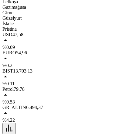
Lefkoşa
Gazimağusa
Girne
Güzelyurt
İskele
Pristina
USD
47,58
%0.09
EURO
54,96
%0.2
BIST
13.703,13
%0.11
Petrol
79,78
%0.53
GR. ALTIN
6.494,37
%4.22