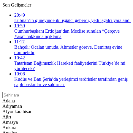
Son Gelişmeler
20:49
Lübnan’ın güneyinde iki işgalci geberdi, yedi işgalci yaralandı
19:59
Cumhurbaşkanı Erdoğan’dan Meclise sunulan “Çerçeve
Yasa” hakkında açıklama
11:17
Bahçeli: Öcalan umuda, Ahmetler göreve, Demirtaş evine
dönmelidir
10:42
Tataristan Bağımsızlık Hareketi faaliyetlerini Türkiye’de mi
yürütecek?
10:08
Kudüs ve Batı Şeria’da yerleşimci teröristler tarafından geniş
çaplı baskınlar ve saldırılar
Adana
Adıyaman
Afyonkarahisar
Ağrı
Amasya
Ankara
Antalya