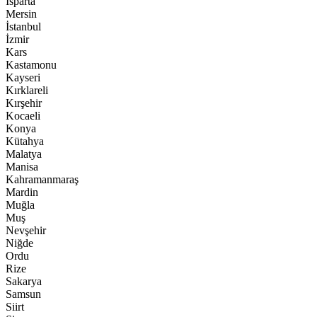
Isparta
Mersin
İstanbul
İzmir
Kars
Kastamonu
Kayseri
Kırklareli
Kırşehir
Kocaeli
Konya
Kütahya
Malatya
Manisa
Kahramanmaraş
Mardin
Muğla
Muş
Nevşehir
Niğde
Ordu
Rize
Sakarya
Samsun
Siirt