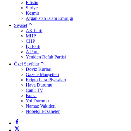
Filistin
Suriye
Keşmir
Afganistan İslam Emirliği
Siyaset
AK Parti
MHP
CHP
İyi Parti
A Parti
Yeniden Refah Partisi
Özel Sayfalar
Döviz Kurları
Gazete Manşetleri
Kripto Para Piyasaları
Hava Durumu
Canlı TV
Borsa
Yol Durumu
Namaz Vakitleri
Nöbetçi Eczaneler