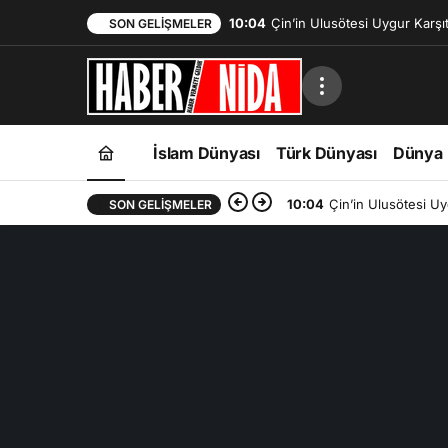
10:04
Çin’in Ulusötesi Uygur Karşıtı
SON GELIŞMELER
Yeni Araştırması
İslam Dünyası
Türk Dünyası
Dünya
10:04
Çin’in Ulusötesi Uyg
SON GELIŞMELER