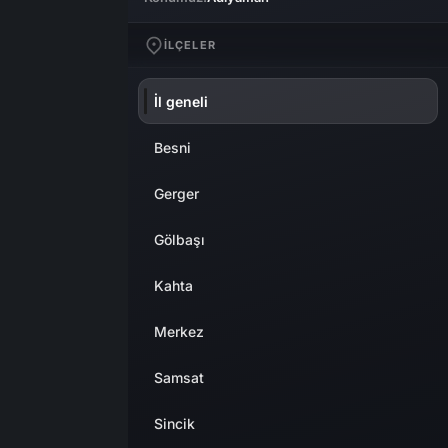
Sistem Modu
Sistem modunu seçin.
İLÇELER
İl geneli
Besni
Gerger
Gölbaşı
Kahta
Merkez
Samsat
Sincik