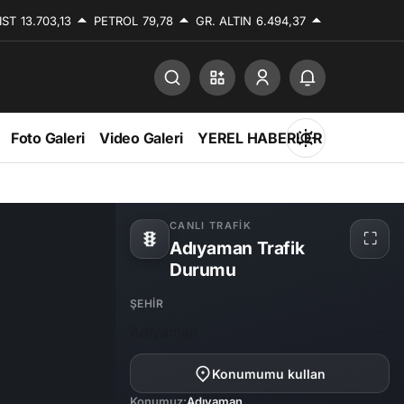
IST
13.703,13
PETROL
79,78
GR. ALTIN
6.494,37
Foto Galeri
Video Galeri
YEREL HABERLER
Mod
değiştir
CANLI TRAFIK
⛶
Adıyaman Trafik
Tam
ekra
Durumu
Gündüz Modu
Gündüz modunu seçin.
ŞEHIR
Adıyaman
Gece Modu
Gece modunu seçin.
Konumumu kullan
Konumuz:
Adıyaman