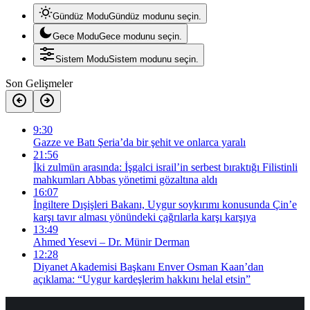
Gündüz Modu
Gündüz modunu seçin.
Gece Modu
Gece modunu seçin.
Sistem Modu
Sistem modunu seçin.
Son Gelişmeler
9:30
Gazze ve Batı Şeria’da bir şehit ve onlarca yaralı
21:56
İki zulmün arasında: İşgalci israil’in serbest bıraktığı Filistinli
mahkumları Abbas yönetimi gözaltına aldı
16:07
İngiltere Dışişleri Bakanı, Uygur soykırımı konusunda Çin’e
karşı tavır alması yönündeki çağrılarla karşı karşıya
13:49
Ahmed Yesevi – Dr. Münir Derman
12:28
Diyanet Akademisi Başkanı Enver Osman Kaan’dan
açıklama: “Uygur kardeşlerim hakkını helal etsin”