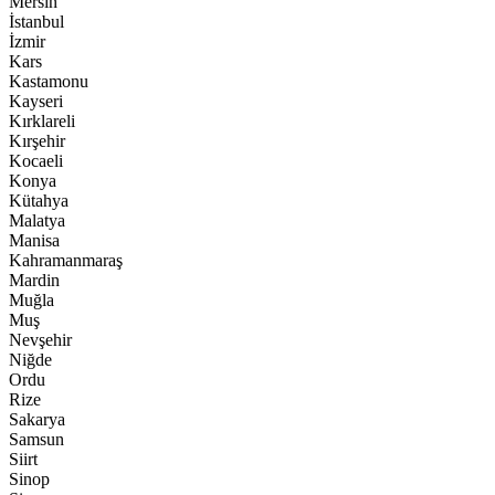
Mersin
İstanbul
İzmir
Kars
Kastamonu
Kayseri
Kırklareli
Kırşehir
Kocaeli
Konya
Kütahya
Malatya
Manisa
Kahramanmaraş
Mardin
Muğla
Muş
Nevşehir
Niğde
Ordu
Rize
Sakarya
Samsun
Siirt
Sinop