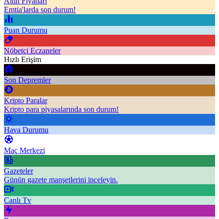
Altın Fiyatları
Emtia'larda son durum!
Puan Durumu
Nöbetçi Eczaneler
Hızlı Erişim
Son Depremler
Kripto Paralar
Kripto para piyasalarında son durum!
Hava Durumu
Maç Merkezi
Gazeteler
Günün gazete manşetlerini inceleyin.
Canlı Tv