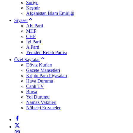
Suriye
Keşmir
Afganistan İslam Emirliği
Siyaset
AK Parti
MHP
CHP
İyi Parti
A Parti
Yeniden Refah Partisi
Özel Sayfalar
Döviz Kurları
Gazete Manşetleri
Kripto Para Piyasaları
Hava Durumu
Canlı TV
Borsa
Yol Durumu
Namaz Vakitleri
Nöbetçi Eczaneler