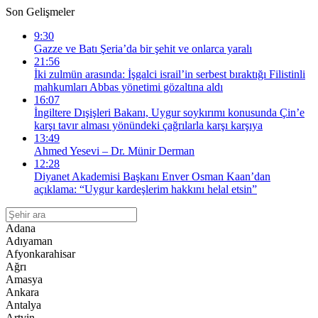
Son Gelişmeler
9:30
Gazze ve Batı Şeria’da bir şehit ve onlarca yaralı
21:56
İki zulmün arasında: İşgalci israil’in serbest bıraktığı Filistinli
mahkumları Abbas yönetimi gözaltına aldı
16:07
İngiltere Dışişleri Bakanı, Uygur soykırımı konusunda Çin’e
karşı tavır alması yönündeki çağrılarla karşı karşıya
13:49
Ahmed Yesevi – Dr. Münir Derman
12:28
Diyanet Akademisi Başkanı Enver Osman Kaan’dan
açıklama: “Uygur kardeşlerim hakkını helal etsin”
Adana
Adıyaman
Afyonkarahisar
Ağrı
Amasya
Ankara
Antalya
Artvin