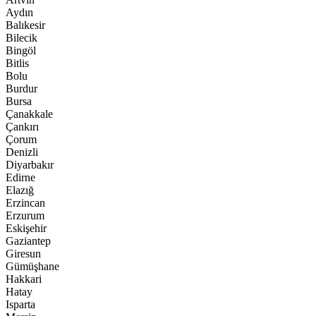
Aydın
Balıkesir
Bilecik
Bingöl
Bitlis
Bolu
Burdur
Bursa
Çanakkale
Çankırı
Çorum
Denizli
Diyarbakır
Edirne
Elazığ
Erzincan
Erzurum
Eskişehir
Gaziantep
Giresun
Gümüşhane
Hakkari
Hatay
Isparta