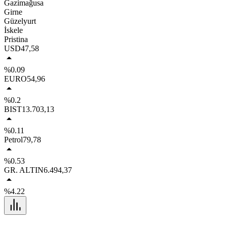
Gazimağusa
Girne
Güzelyurt
İskele
Pristina
USD
47,58
%0.09
EURO
54,96
%0.2
BIST
13.703,13
%0.11
Petrol
79,78
%0.53
GR. ALTIN
6.494,37
%4.22