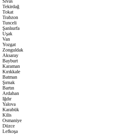
Sivas
Tekirdağ
Tokat
Trabzon
Tunceli
Şanlıurfa
Uşak
Van
Yozgat
Zonguldak
Aksaray
Bayburt
Karaman
Kırıkkale
Batman
Şırnak
Bartın
Ardahan
Iğdır
Yalova
Karabük
Kilis
Osmaniye
Düzce
Lefkoşa