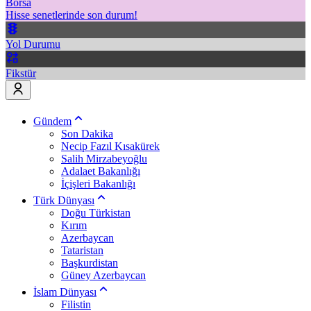
Borsa
Hisse senetlerinde son durum!
Yol Durumu
Fikstür
Gündem
Son Dakika
Necip Fazıl Kısakürek
Salih Mirzabeyoğlu
Adalaet Bakanlığı
İçişleri Bakanlığı
Türk Dünyası
Doğu Türkistan
Kırım
Azerbaycan
Tataristan
Başkurdistan
Güney Azerbaycan
İslam Dünyası
Filistin