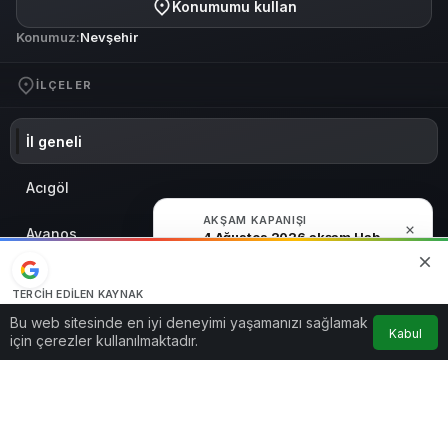
Konumumu kullan
Konumuz:
Nevşehir
İLÇELER
İl geneli
Acıgöl
AKŞAM KAPANIŞI
Avanos
4 Ağustos 2026 akşam Haber Bülteni
Derinkuyu
TERCIH EDILEN KAYNAK
Google'da bizi öne çıkarın
Bu web sitesinde en iyi deneyimi yaşamanızı sağlamak
Gülşehir
Kabul
Kaynağı Ekle
için çerezler kullanılmaktadır.
Hacıbektaş
Kozaklı