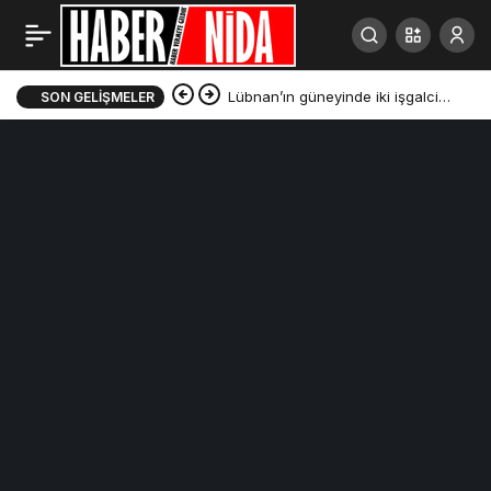
Lübnan’ın güneyinde iki işgalci
SON GELIŞMELER
geberdi, yedi işgalci yaralandı