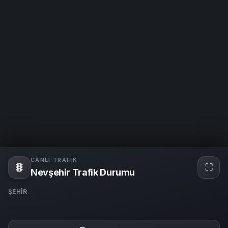
CANLI TRAFIK
⛶
Tam
Nevşehir Trafik Durumu
ekra
ŞEHIR
Nevşehir