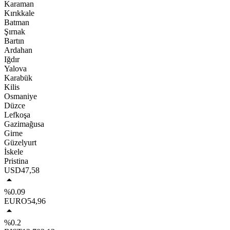
Karaman
Kırıkkale
Batman
Şırnak
Bartın
Ardahan
Iğdır
Yalova
Karabük
Kilis
Osmaniye
Düzce
Lefkoşa
Gazimağusa
Girne
Güzelyurt
İskele
Pristina
USD
47,58
%0.09
EURO
54,96
%0.2