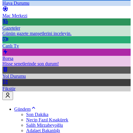
Hava Durumu
Maç Merkezi
Gazeteler
Günün gazete manşetlerini inceleyin.
Canlı Tv
Borsa
Hisse senetlerinde son durum!
Yol Durumu
Fikstür
Gündem
Son Dakika
Necip Fazıl Kısakürek
Salih Mirzabeyoğlu
Adalaet Bakanlığı