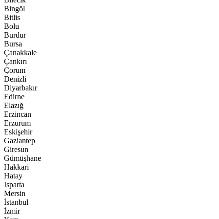
Bingöl
Bitlis
Bolu
Burdur
Bursa
Çanakkale
Çankırı
Çorum
Denizli
Diyarbakır
Edirne
Elazığ
Erzincan
Erzurum
Eskişehir
Gaziantep
Giresun
Gümüşhane
Hakkari
Hatay
Isparta
Mersin
İstanbul
İzmir