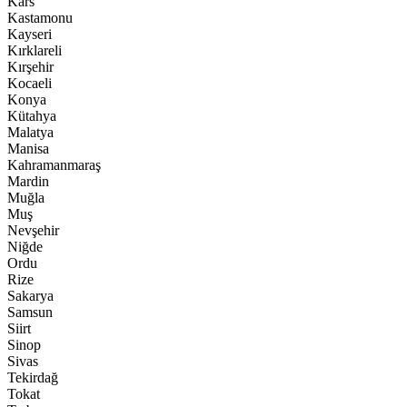
Kars
Kastamonu
Kayseri
Kırklareli
Kırşehir
Kocaeli
Konya
Kütahya
Malatya
Manisa
Kahramanmaraş
Mardin
Muğla
Muş
Nevşehir
Niğde
Ordu
Rize
Sakarya
Samsun
Siirt
Sinop
Sivas
Tekirdağ
Tokat