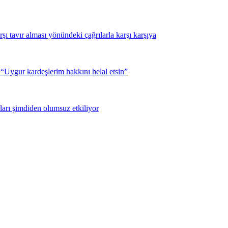
şı tavır alması yönündeki çağrılarla karşı karşıya
Uygur kardeşlerim hakkını helal etsin”
ları şimdiden olumsuz etkiliyor