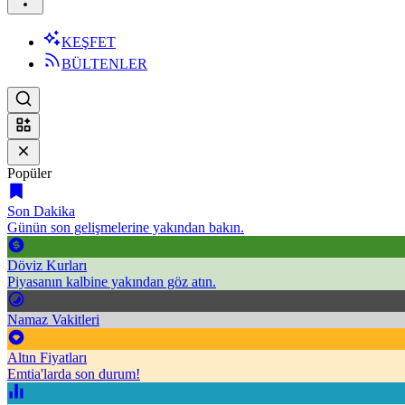
KEŞFET
BÜLTENLER
Popüler
Son Dakika
Günün son gelişmelerine yakından bakın.
Döviz Kurları
Piyasanın kalbine yakından göz atın.
Namaz Vakitleri
Altın Fiyatları
Emtia'larda son durum!