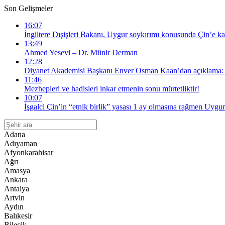
Son Gelişmeler
16:07
İngiltere Dışişleri Bakanı, Uygur soykırımı konusunda Çin’e kar
13:49
Ahmed Yesevi – Dr. Münir Derman
12:28
Diyanet Akademisi Başkanı Enver Osman Kaan’dan açıklama: “
11:46
Mezhepleri ve hadisleri inkar etmenin sonu mürtetliktir!
10:07
İşgalci Çin’in “etnik birlik” yasası 1 ay olmasına rağmen Uygur
Adana
Adıyaman
Afyonkarahisar
Ağrı
Amasya
Ankara
Antalya
Artvin
Aydın
Balıkesir
Bilecik