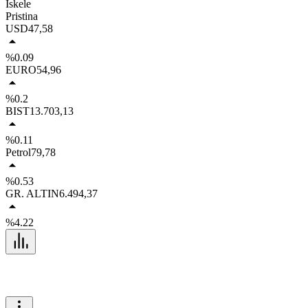
İskele
Pristina
USD
47,58
%0.09
EURO
54,96
%0.2
BIST
13.703,13
%0.11
Petrol
79,78
%0.53
GR. ALTIN
6.494,37
%4.22