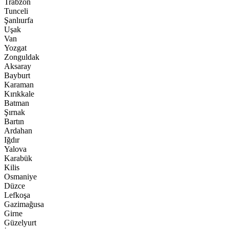
Trabzon
Tunceli
Şanlıurfa
Uşak
Van
Yozgat
Zonguldak
Aksaray
Bayburt
Karaman
Kırıkkale
Batman
Şırnak
Bartın
Ardahan
Iğdır
Yalova
Karabük
Kilis
Osmaniye
Düzce
Lefkoşa
Gazimağusa
Girne
Güzelyurt