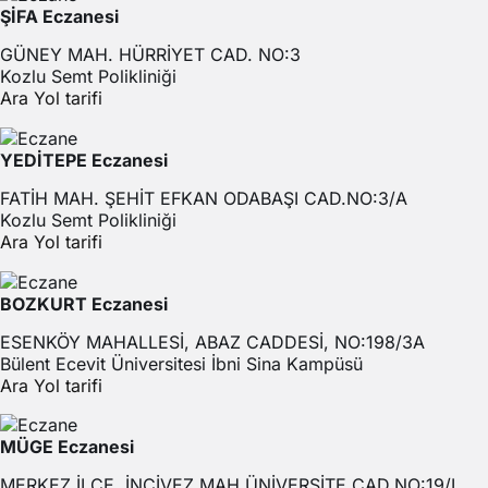
ŞİFA Eczanesi
GÜNEY MAH. HÜRRİYET CAD. NO:3
Kozlu Semt Polikliniği
Ara
Yol tarifi
YEDİTEPE Eczanesi
FATİH MAH. ŞEHİT EFKAN ODABAŞI CAD.NO:3/A
Kozlu Semt Polikliniği
Ara
Yol tarifi
BOZKURT Eczanesi
ESENKÖY MAHALLESİ, ABAZ CADDESİ, NO:198/3A
Bülent Ecevit Üniversitesi İbni Sina Kampüsü
Ara
Yol tarifi
MÜGE Eczanesi
MERKEZ İLÇE, İNCİVEZ MAH.ÜNİVERSİTE CAD.NO:19/L