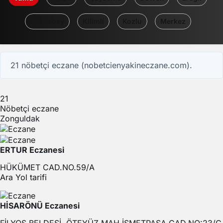
Gökçebey
Kilimli
Kozlu
Merkez
21 nöbetçi eczane (nobetcienyakineczane.com).
21
Nöbetçi eczane
Zonguldak
ERTUR Eczanesi
HÜKÜMET CAD.NO.59/A
Ara
Yol tarifi
HİSARÖNÜ Eczanesi
FİLYOS BELDESİ, ÖTEYÜZ MAH.İSMETPAŞA CAD.NO:23/C