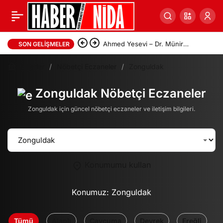
Ahmed Yesevi – Dr. Münir
SON GELIŞMELER
Derman
Haberler
Nöbetçi Eczaneler
Zonguldak
Zonguldak Nöbetçi Eczaneler
Zonguldak için güncel nöbetçi eczaneler ve iletişim bilgileri.
Konumumu kullan
Konumuz:
Zonguldak
Tümü
Alaplı
Çaycuma
Devrek
Ereğli