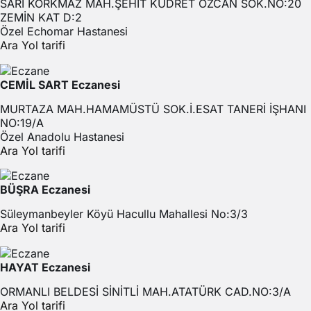
SARI KORKMAZ MAH.ŞEHİT KUDRET ÖZCAN SOK.NO:20
ZEMİN KAT D:2
Özel Echomar Hastanesi
Ara
Yol tarifi
CEMİL SART Eczanesi
MURTAZA MAH.HAMAMÜSTÜ SOK.İ.ESAT TANERİ İŞHANI
NO:19/A
Özel Anadolu Hastanesi
Ara
Yol tarifi
BÜŞRA Eczanesi
Süleymanbeyler Köyü Hacullu Mahallesi No:3/3
Ara
Yol tarifi
HAYAT Eczanesi
ORMANLI BELDESİ SİNİTLİ MAH.ATATÜRK CAD.NO:3/A
Ara
Yol tarifi