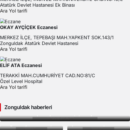
Atatürk Devlet Hastanesi Ek Binası
Ara
Yol tarifi
OKAY AYÇİÇEK Eczanesi
MERKEZ İLÇE, TEPEBAŞI MAH.YAPKENT SOK.143/1
Zonguldak Atatürk Devlet Hastanesi
Ara
Yol tarifi
ELİF ATA Eczanesi
TERAKKİ MAH.CUMHURİYET CAD.NO:81/C
Özel Level Hospital
Ara
Yol tarifi
Türk Dünyası
1 yıl önce
Gündem
2 yıl önce
Gündem
10 ay önce
Zonguldak haberleri
Türkiye Medyası
Bakan Ali Yerlikaya
Gündem
2 yıl önce
Gündem
2 yıl önce
50 ilde FETÖ operasyonu: 286 şüpheli yakalandı!
üzerindeki Çin
duyurdu: FETÖ’ye
38 ilde FETÖ’ye
İstanbul’da da
hegemonyası: Yumuşak
yönelik ‘Kıskaç-35’
‘Kıskaç-33’
hissedildi: Karadeniz’de
Gündem
2 yıl önce